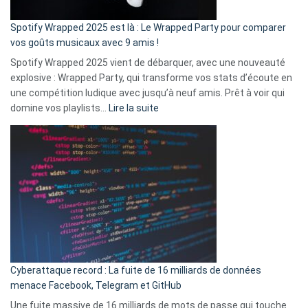
cash
»
Spotify Wrapped 2025 est là : Le Wrapped Party pour comparer
:
vos goûts musicaux avec 9 amis !
comment
Spotify Wrapped 2025 vient de débarquer, avec une nouveauté
Solly
explosive : Wrapped Party, qui transforme vos stats d’écoute en
change
une compétition ludique avec jusqu’à neuf amis. Prêt à voir qui
la
:
domine vos playlists…
Lire la suite
vie
Spotify
des
Wrapped
sans-
2025
abri
est
en
là
3
:
secondes
Le
Wrapped
Party
pour
Cyberattaque record : La fuite de 16 milliards de données
comparer
menace Facebook, Telegram et GitHub
vos
goûts
Une fuite massive de 16 milliards de mots de passe qui touche