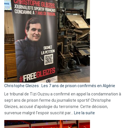
Eurovision
2026
:
Pays-
Bas,
Espagne,
Irlande
et
Slovénie
rejettent
la
présence
d’Israël
Christophe Gleizes : Les 7 ans de prison confirmés en Algérie
Le tribunal de Tizi Ouzou a confirmé en appel la condamnation à
sept ans de prison ferme du journaliste sportif Christophe
Gleizes, accusé d’apologie du terrorisme. Cette décision,
:
survenue malgré l’espoir suscité par…
Lire la suite
Christophe
Gleizes