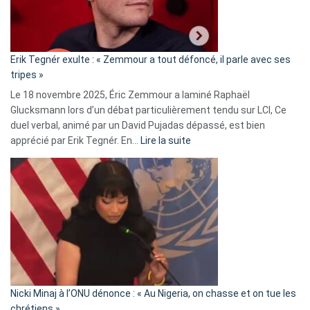
le
RN
:
«
Erik Tegnér exulte : « Zemmour a tout défoncé, il parle avec ses
C’est
tripes »
une
Le 18 novembre 2025, Éric Zemmour a laminé Raphaël
fake
Glucksmann lors d’un débat particulièrement tendu sur LCI, Ce
news
duel verbal, animé par un David Pujadas dépassé, est bien
»
:
apprécié par Erik Tegnér. En…
Lire la suite
Erik
Tegnér
exulte
:
« Zemmour
a
tout
défoncé,
il
parle
Nicki Minaj à l’ONU dénonce : « Au Nigeria, on chasse et on tue les
avec
chrétiens »