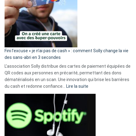
Fini l’excuse « je n’ai pas de cash » : comment Solly change la vie
des sans-abri en 3 secondes
L’association Solly distribue des cartes de paiement équipées de
QR codes aux personnes en précarité, permettant des dons
dématérialisés en un scan. Une innovation qui brise les barrières
:
du cash et redonne confiance…
Lire la suite
Fini
l’excuse
«
je
n’ai
pas
de