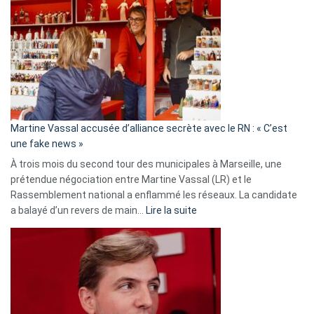
:
Les
7
ans
de
prison
confirmés
en
Martine Vassal accusée d’alliance secrète avec le RN : « C’est
Algérie
une fake news »
À trois mois du second tour des municipales à Marseille, une
prétendue négociation entre Martine Vassal (LR) et le
Rassemblement national a enflammé les réseaux. La candidate
:
a balayé d’un revers de main…
Lire la suite
Martine
Vassal
accusée
d’alliance
secrète
avec