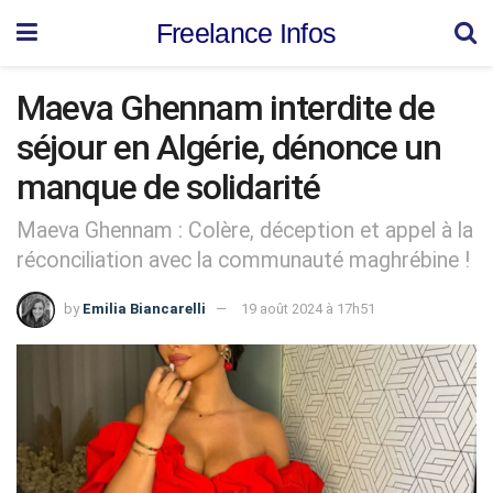
Freelance Infos
Maeva Ghennam interdite de
séjour en Algérie, dénonce un
manque de solidarité
Maeva Ghennam : Colère, déception et appel à la
réconciliation avec la communauté maghrébine !
by
Emilia Biancarelli
19 août 2024 à 17h51