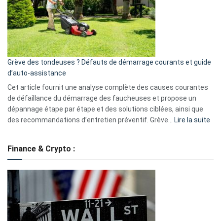
surveillance
?
5
avantages
essentiels
Grève des tondeuses ? Défauts de démarrage courants et guide
de
d’auto-assistance
la
S330
Cet article fournit une analyse complète des causes courantes
eufy
de défaillance du démarrage des faucheuses et propose un
dépannage étape par étape et des solutions ciblées, ainsi que
:
des recommandations d’entretien préventif. Grève…
Lire la suite
Grè
de
Finance & Crypto :
to
?
Déf
de
dé
cou
et