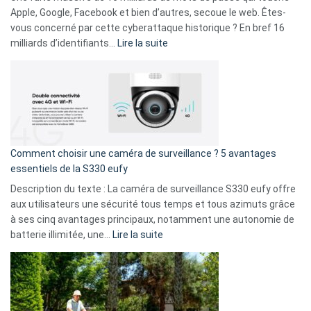
musicaux
Apple, Google, Facebook et bien d’autres, secoue le web. Êtes-
avec
vous concerné par cette cyberattaque historique ? En bref 16
9
:
milliards d’identifiants…
Lire la suite
amis
Cyberattaque
!
record
:
La
fuite
de
16
Comment choisir une caméra de surveillance ? 5 avantages
milliards
essentiels de la S330 eufy
de
Description du texte : La caméra de surveillance S330 eufy offre
données
aux utilisateurs une sécurité tous temps et tous azimuts grâce
menace
à ses cinq avantages principaux, notamment une autonomie de
Facebook,
:
batterie illimitée, une…
Lire la suite
Telegram
Comment
et
choisir
GitHub
une
caméra
de