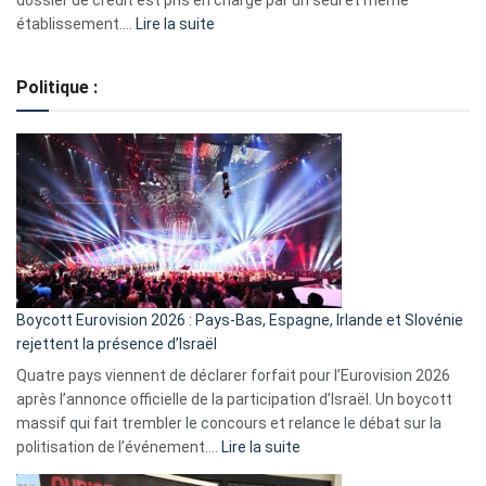
:
établissement.…
Lire la suite
Regroupement
de
Politique :
crédits,
comment
ça
marche
?
Boycott Eurovision 2026 : Pays-Bas, Espagne, Irlande et Slovénie
rejettent la présence d’Israël
Quatre pays viennent de déclarer forfait pour l’Eurovision 2026
après l’annonce officielle de la participation d’Israël. Un boycott
massif qui fait trembler le concours et relance le débat sur la
:
politisation de l’événement.…
Lire la suite
Boycott