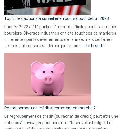
gui
d’a
ass
Top 3 : les actions à surveiller en bourse pour début 2023
L’année 2022 a été particulièrement difficile pour les marchés
boursiers. Diverses industries ont été touchées de manières
différentes par les événements de l’année, mais certaines
:
actions ont réussi à se démarquer et ont…
Lire la suite
Top
3
:
les
actions
à
surveiller
en
bourse
Regroupement de crédits, comment ça marche ?
pour
début
Le regroupement de crédit (ou rachat de crédit) peut être une
2023
solution à envisager pour mieux maîtriser votre budget. Le
dossier de crédit est pris en charge par un seul et même