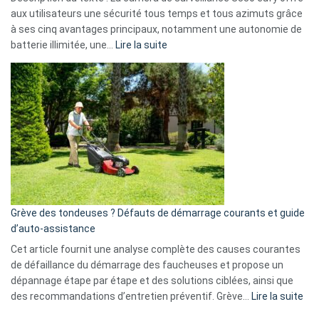
données
aux utilisateurs une sécurité tous temps et tous azimuts grâce
menace
à ses cinq avantages principaux, notamment une autonomie de
Facebook,
:
batterie illimitée, une…
Lire la suite
Telegram
Comment
et
choisir
GitHub
une
caméra
de
surveillance
?
5
avantages
essentiels
Grève des tondeuses ? Défauts de démarrage courants et guide
de
d’auto-assistance
la
S330
Cet article fournit une analyse complète des causes courantes
eufy
de défaillance du démarrage des faucheuses et propose un
dépannage étape par étape et des solutions ciblées, ainsi que
:
des recommandations d’entretien préventif. Grève…
Lire la suite
Grè