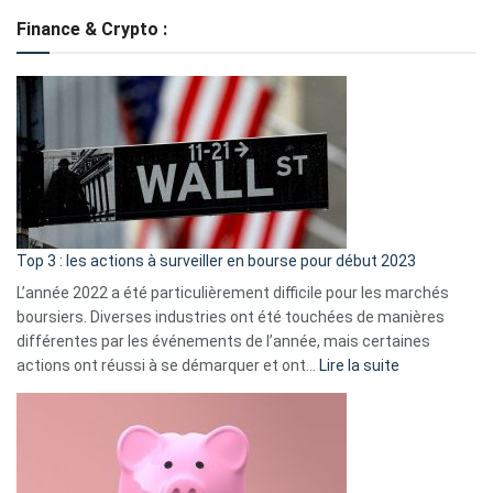
de
Finance & Crypto :
to
?
Déf
de
dé
cou
et
gui
d’a
ass
Top 3 : les actions à surveiller en bourse pour début 2023
L’année 2022 a été particulièrement difficile pour les marchés
boursiers. Diverses industries ont été touchées de manières
différentes par les événements de l’année, mais certaines
:
actions ont réussi à se démarquer et ont…
Lire la suite
Top
3
:
les
actions