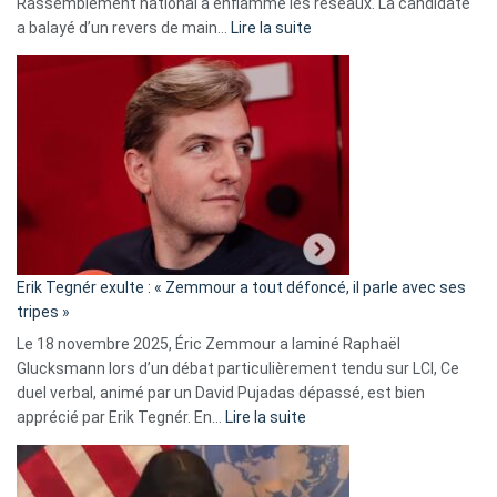
Rassemblement national a enflammé les réseaux. La candidate
:
a balayé d’un revers de main…
Lire la suite
Martine
Vassal
accusée
d’alliance
secrète
avec
le
RN
:
«
Erik Tegnér exulte : « Zemmour a tout défoncé, il parle avec ses
C’est
tripes »
une
Le 18 novembre 2025, Éric Zemmour a laminé Raphaël
fake
Glucksmann lors d’un débat particulièrement tendu sur LCI, Ce
news
duel verbal, animé par un David Pujadas dépassé, est bien
»
:
apprécié par Erik Tegnér. En…
Lire la suite
Erik
Tegnér
exulte