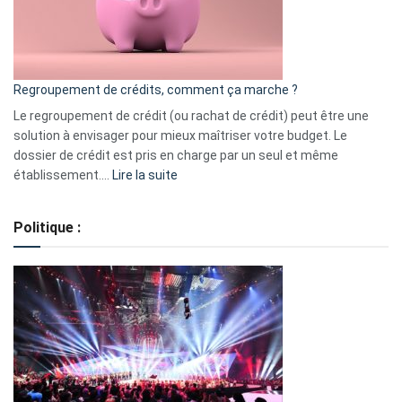
à
surveiller
en
bourse
Regroupement de crédits, comment ça marche ?
pour
début
Le regroupement de crédit (ou rachat de crédit) peut être une
2023
solution à envisager pour mieux maîtriser votre budget. Le
dossier de crédit est pris en charge par un seul et même
:
établissement.…
Lire la suite
Regroupement
de
Politique :
crédits,
comment
ça
marche
?