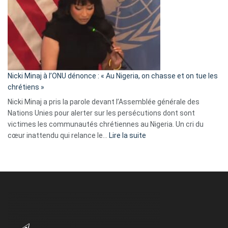
:
« Zemmour
a
tout
défoncé,
il
parle
Nicki Minaj à l’ONU dénonce : « Au Nigeria, on chasse et on tue les
avec
chrétiens »
ses
Nicki Minaj a pris la parole devant l’Assemblée générale des
tripes »
Nations Unies pour alerter sur les persécutions dont sont
victimes les communautés chrétiennes au Nigeria. Un cri du
:
cœur inattendu qui relance le…
Lire la suite
Nicki
Minaj
à
l’ONU
dénonce
:
«
Au