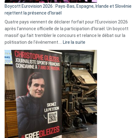
Boycott Eurovision 2026 : Pays-Bas, Espagne, Irlande et Slovénie
rejettent la présence d’Israël
Quatre pays viennent de déclarer forfait pour l’Eurovision 2026
après l’annonce officielle de la participation d’Israël. Un boycott
massif qui fait trembler le concours et relance le débat sur la
:
politisation de l’événement.…
Lire la suite
Boycott
Eurovision
2026
:
Pays-
Bas,
Espagne,
Irlande
et
Slovénie
rejettent
la
présence
d’Israël