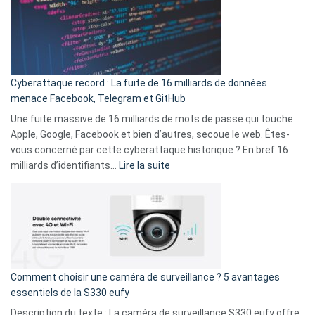
:
secondes
Le
Wrapped
Party
pour
Cyberattaque record : La fuite de 16 milliards de données
comparer
menace Facebook, Telegram et GitHub
vos
goûts
Une fuite massive de 16 milliards de mots de passe qui touche
musicaux
Apple, Google, Facebook et bien d’autres, secoue le web. Êtes-
avec
vous concerné par cette cyberattaque historique ? En bref 16
9
:
milliards d’identifiants…
Lire la suite
amis
Cyberattaque
!
record
:
La
fuite
de
16
Comment choisir une caméra de surveillance ? 5 avantages
milliards
essentiels de la S330 eufy
de
Description du texte : La caméra de surveillance S330 eufy offre