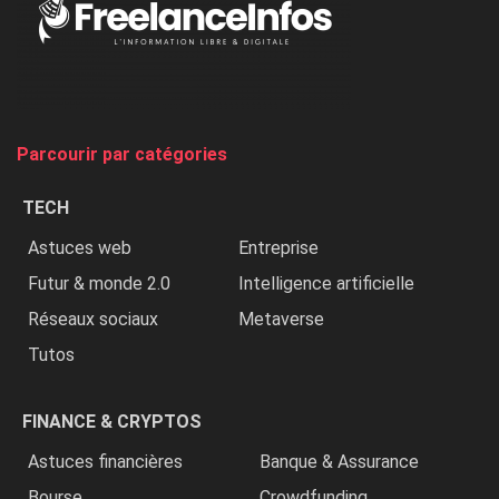
Nigeria,
on
chasse
et
on
tue
Parcourir par catégories
les
chrétiens
TECH
»
Astuces web
Entreprise
Futur & monde 2.0
Intelligence artificielle
Réseaux sociaux
Metaverse
Tutos
FINANCE & CRYPTOS
Astuces financières
Banque & Assurance
Bourse
Crowdfunding