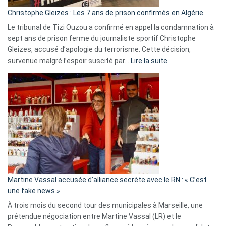
Christophe Gleizes : Les 7 ans de prison confirmés en Algérie
Le tribunal de Tizi Ouzou a confirmé en appel la condamnation à
sept ans de prison ferme du journaliste sportif Christophe
Gleizes, accusé d’apologie du terrorisme. Cette décision,
:
survenue malgré l’espoir suscité par…
Lire la suite
Christophe
Gleizes
:
Les
7
ans
de
prison
confirmés
en
Martine Vassal accusée d’alliance secrète avec le RN : « C’est
Algérie
une fake news »
À trois mois du second tour des municipales à Marseille, une
prétendue négociation entre Martine Vassal (LR) et le