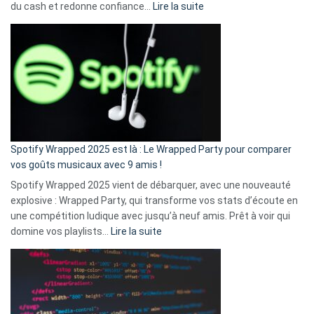
:
du cash et redonne confiance…
Lire la suite
Fini
l’excuse
«
je
n’ai
pas
de
cash
»
Spotify Wrapped 2025 est là : Le Wrapped Party pour comparer
:
vos goûts musicaux avec 9 amis !
comment
Spotify Wrapped 2025 vient de débarquer, avec une nouveauté
Solly
explosive : Wrapped Party, qui transforme vos stats d’écoute en
change
une compétition ludique avec jusqu’à neuf amis. Prêt à voir qui
la
:
domine vos playlists…
Lire la suite
vie
Spotify
des
Wrapped
sans-
2025
abri
est
en
là
3