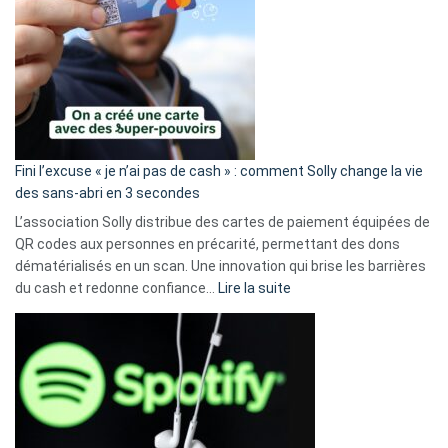
Fini l’excuse « je n’ai pas de cash » : comment Solly change la vie
des sans-abri en 3 secondes
L’association Solly distribue des cartes de paiement équipées de
QR codes aux personnes en précarité, permettant des dons
dématérialisés en un scan. Une innovation qui brise les barrières
:
du cash et redonne confiance…
Lire la suite
Fini
l’excuse
«
je
n’ai
pas
de