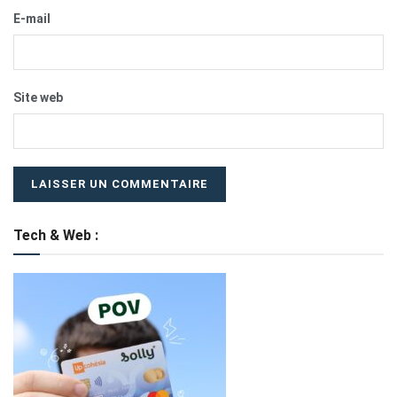
E-mail
Site web
Tech & Web :