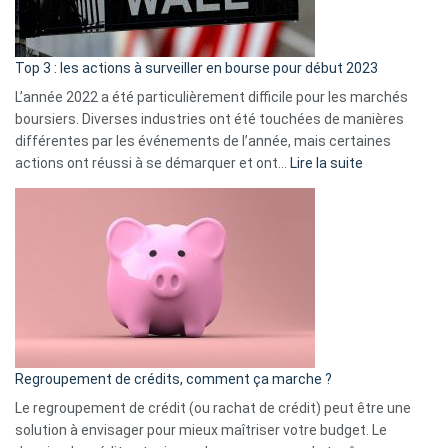
gui
d’a
ass
Top 3 : les actions à surveiller en bourse pour début 2023
L’année 2022 a été particulièrement difficile pour les marchés
boursiers. Diverses industries ont été touchées de manières
différentes par les événements de l’année, mais certaines
:
actions ont réussi à se démarquer et ont…
Lire la suite
Top
3
:
les
actions
à
surveiller
en
bourse
Regroupement de crédits, comment ça marche ?
pour
début
Le regroupement de crédit (ou rachat de crédit) peut être une
2023
solution à envisager pour mieux maîtriser votre budget. Le