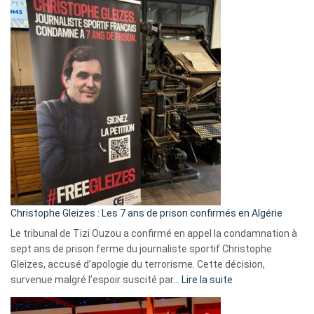
Eurovision
2026
:
Pays-
Bas,
Espagne,
Irlande
et
Slovénie
rejettent
la
présence
d’Israël
Christophe Gleizes : Les 7 ans de prison confirmés en Algérie
Le tribunal de Tizi Ouzou a confirmé en appel la condamnation à
sept ans de prison ferme du journaliste sportif Christophe
Gleizes, accusé d’apologie du terrorisme. Cette décision,
:
survenue malgré l’espoir suscité par…
Lire la suite
Christophe
Gleizes