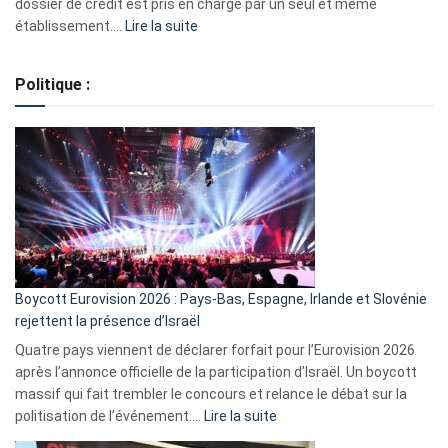
dossier de crédit est pris en charge par un seul et même
:
établissement.…
Lire la suite
Regroupement
de
Politique :
crédits,
comment
ça
marche
?
Boycott Eurovision 2026 : Pays-Bas, Espagne, Irlande et Slovénie
rejettent la présence d’Israël
Quatre pays viennent de déclarer forfait pour l’Eurovision 2026
après l’annonce officielle de la participation d’Israël. Un boycott
massif qui fait trembler le concours et relance le débat sur la
:
politisation de l’événement.…
Lire la suite
Boycott