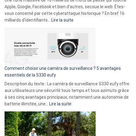
Une fuite massive de 16 milliards de mots de passe qui touche
musicaux
Apple, Google, Facebook et bien d’autres, secoue le web. Êtes-
avec
vous concerné par cette cyberattaque historique ? En bref 16
9
:
milliards d’identifiants…
Lire la suite
amis
Cyberattaque
!
record
:
La
fuite
de
16
Comment choisir une caméra de surveillance ? 5 avantages
milliards
essentiels de la S330 eufy
de
Description du texte : La caméra de surveillance S330 eufy offre
données
aux utilisateurs une sécurité tous temps et tous azimuts grâce
menace
à ses cinq avantages principaux, notamment une autonomie de
Facebook,
:
batterie illimitée, une…
Lire la suite
Telegram
Comment
et
choisir
GitHub
une
caméra