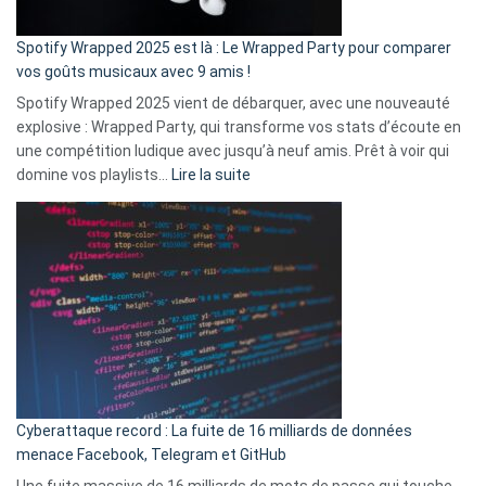
cash
»
Spotify Wrapped 2025 est là : Le Wrapped Party pour comparer
:
vos goûts musicaux avec 9 amis !
comment
Spotify Wrapped 2025 vient de débarquer, avec une nouveauté
Solly
explosive : Wrapped Party, qui transforme vos stats d’écoute en
change
une compétition ludique avec jusqu’à neuf amis. Prêt à voir qui
la
:
domine vos playlists…
Lire la suite
vie
Spotify
des
Wrapped
sans-
2025
abri
est
en
là
3
:
secondes
Le
Wrapped
Party
pour
Cyberattaque record : La fuite de 16 milliards de données
comparer
menace Facebook, Telegram et GitHub
vos
goûts