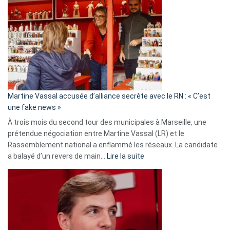
:
Les
7
ans
de
prison
confirmés
en
Martine Vassal accusée d’alliance secrète avec le RN : « C’est
Algérie
une fake news »
À trois mois du second tour des municipales à Marseille, une
prétendue négociation entre Martine Vassal (LR) et le
Rassemblement national a enflammé les réseaux. La candidate
:
a balayé d’un revers de main…
Lire la suite
Martine
Vassal
accusée
d’alliance
secrète
avec