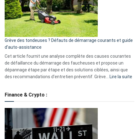
de
surveillance
?
5
avantages
essentiels
Grève des tondeuses ? Défauts de démarrage courants et guide
de
d’auto-assistance
la
S330
Cet article fournit une analyse complète des causes courantes
eufy
de défaillance du démarrage des faucheuses et propose un
dépannage étape par étape et des solutions ciblées, ainsi que
:
des recommandations d’entretien préventif. Grève…
Lire la suite
Grè
de
Finance & Crypto :
to
?
Déf
de
dé
cou
et