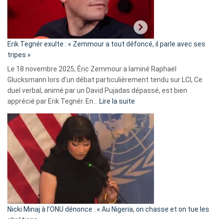
le
RN
:
«
Erik Tegnér exulte : « Zemmour a tout défoncé, il parle avec ses
C’est
tripes »
une
Le 18 novembre 2025, Éric Zemmour a laminé Raphaël
fake
Glucksmann lors d’un débat particulièrement tendu sur LCI, Ce
news
duel verbal, animé par un David Pujadas dépassé, est bien
»
:
apprécié par Erik Tegnér. En…
Lire la suite
Erik
Tegnér
exulte
:
« Zemmour
a
tout
défoncé,
il
parle
Nicki Minaj à l’ONU dénonce : « Au Nigeria, on chasse et on tue les