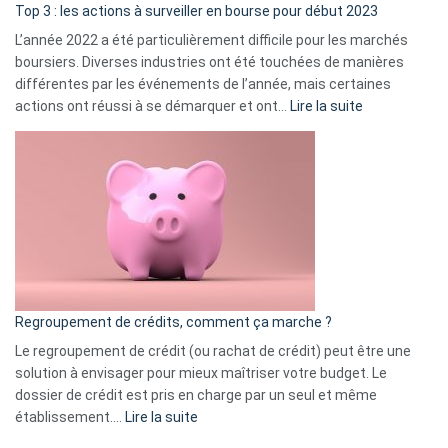
ass
Top 3 : les actions à surveiller en bourse pour début 2023
L’année 2022 a été particulièrement difficile pour les marchés
boursiers. Diverses industries ont été touchées de manières
différentes par les événements de l’année, mais certaines
:
actions ont réussi à se démarquer et ont…
Lire la suite
Top
3
:
les
actions
à
surveiller
en
bourse
Regroupement de crédits, comment ça marche ?
pour
début
Le regroupement de crédit (ou rachat de crédit) peut être une
2023
solution à envisager pour mieux maîtriser votre budget. Le
dossier de crédit est pris en charge par un seul et même
:
établissement.…
Lire la suite
Regroupement