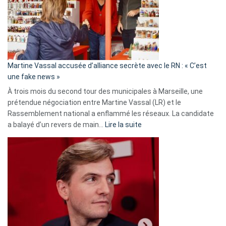
7
ans
de
prison
confirmés
en
Martine Vassal accusée d’alliance secrète avec le RN : « C’est
Algérie
une fake news »
À trois mois du second tour des municipales à Marseille, une
prétendue négociation entre Martine Vassal (LR) et le
Rassemblement national a enflammé les réseaux. La candidate
:
a balayé d’un revers de main…
Lire la suite
Martine
Vassal
accusée
d’alliance
secrète
avec
le
RN
: