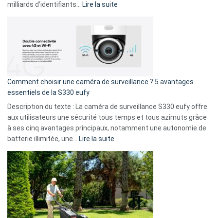
9
:
milliards d’identifiants…
Lire la suite
amis
Cyberattaque
!
record
:
La
fuite
de
16
Comment choisir une caméra de surveillance ? 5 avantages
milliards
essentiels de la S330 eufy
de
Description du texte : La caméra de surveillance S330 eufy offre
données
aux utilisateurs une sécurité tous temps et tous azimuts grâce
menace
à ses cinq avantages principaux, notamment une autonomie de
Facebook,
:
batterie illimitée, une…
Lire la suite
Telegram
Comment
et
choisir
GitHub
une
caméra
de
surveillance
?