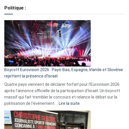
de
Politique :
crédits,
comment
ça
marche
?
Boycott Eurovision 2026 : Pays-Bas, Espagne, Irlande et Slovénie
rejettent la présence d’Israël
Quatre pays viennent de déclarer forfait pour l’Eurovision 2026
après l’annonce officielle de la participation d’Israël. Un boycott
massif qui fait trembler le concours et relance le débat sur la
:
politisation de l’événement.…
Lire la suite
Boycott
Eurovision
2026
: