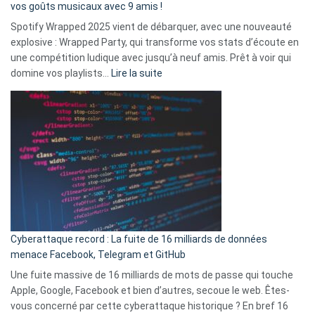
:
vos goûts musicaux avec 9 amis !
comment
Spotify Wrapped 2025 vient de débarquer, avec une nouveauté
Solly
explosive : Wrapped Party, qui transforme vos stats d’écoute en
change
une compétition ludique avec jusqu’à neuf amis. Prêt à voir qui
la
:
domine vos playlists…
Lire la suite
vie
Spotify
des
Wrapped
sans-
2025
abri
est
en
là
3
:
secondes
Le
Wrapped
Party
pour
Cyberattaque record : La fuite de 16 milliards de données
comparer
menace Facebook, Telegram et GitHub
vos
goûts
Une fuite massive de 16 milliards de mots de passe qui touche
musicaux
Apple, Google, Facebook et bien d’autres, secoue le web. Êtes-
avec
vous concerné par cette cyberattaque historique ? En bref 16