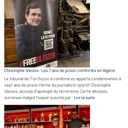
Pays-
Bas,
Espagne,
Irlande
et
Slovénie
rejettent
la
présence
d’Israël
Christophe Gleizes : Les 7 ans de prison confirmés en Algérie
Le tribunal de Tizi Ouzou a confirmé en appel la condamnation à
sept ans de prison ferme du journaliste sportif Christophe
Gleizes, accusé d’apologie du terrorisme. Cette décision,
:
survenue malgré l’espoir suscité par…
Lire la suite
Christophe
Gleizes
:
Les