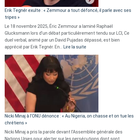
«
Erik Tegnér exulte : « Zemmour a tout défoncé, il parle avec ses
C’est
tripes »
une
Le 18 novembre 2025, Éric Zemmour a laminé Raphaël
fake
Glucksmann lors d’un débat particulièrement tendu sur LCI, Ce
news
duel verbal, animé par un David Pujadas dépassé, est bien
»
:
apprécié par Erik Tegnér. En…
Lire la suite
Erik
Tegnér
exulte
:
« Zemmour
a
tout
défoncé,
il
parle
Nicki Minaj à l’ONU dénonce : « Au Nigeria, on chasse et on tue les
avec
chrétiens »
ses
Nicki Minaj a pris la parole devant l’Assemblée générale des
tripes »
Nations Unies pour alerter sur les persécutions dont sont