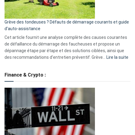
5
avantages
essentiels
Grève des tondeuses ? Défauts de démarrage courants et guide
de
d’auto-assistance
la
S330
Cet article fournit une analyse complète des causes courantes
eufy
de défaillance du démarrage des faucheuses et propose un
dépannage étape par étape et des solutions ciblées, ainsi que
:
des recommandations d’entretien préventif. Grève…
Lire la suite
Grè
de
Finance & Crypto :
to
?
Déf
de
dé
cou
et
gui
d’a