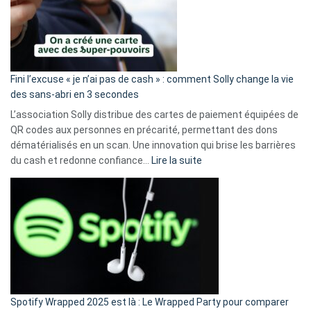
Fini l’excuse « je n’ai pas de cash » : comment Solly change la vie
des sans-abri en 3 secondes
L’association Solly distribue des cartes de paiement équipées de
QR codes aux personnes en précarité, permettant des dons
dématérialisés en un scan. Une innovation qui brise les barrières
:
du cash et redonne confiance…
Lire la suite
Fini
l’excuse
«
je
n’ai
pas
de
cash
»
Spotify Wrapped 2025 est là : Le Wrapped Party pour comparer