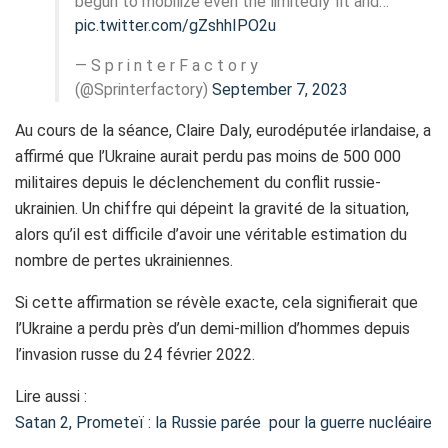
begun to mobilize even the limitedly fit and…
pic.twitter.com/gZshhIPO2u
— S p r i n t e r F a c t o r y
(@Sprinterfactory)
September 7, 2023
Au cours de la séance, Claire Daly, eurodéputée irlandaise, a
affirmé que l’Ukraine aurait perdu pas moins de 500 000
militaires depuis le déclenchement du conflit russie-
ukrainien. Un chiffre qui dépeint la gravité de la situation,
alors qu’il est difficile d’avoir une véritable estimation du
nombre de pertes ukrainiennes.
Si cette affirmation se révèle exacte, cela signifierait que
l’Ukraine a perdu près d’un demi-million d’hommes depuis
l’invasion russe du 24 février 2022.
Lire aussi :
Satan 2, Prometeï : la Russie parée pour la guerre nucléaire