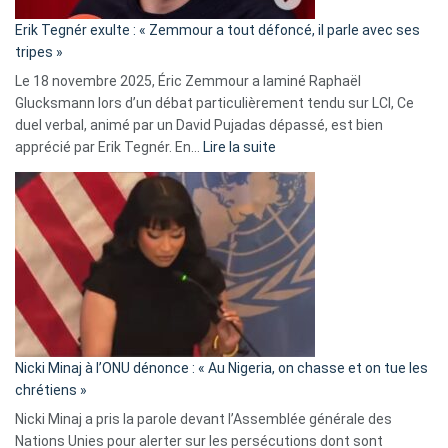
«
Erik Tegnér exulte : « Zemmour a tout défoncé, il parle avec ses
C’est
tripes »
une
Le 18 novembre 2025, Éric Zemmour a laminé Raphaël
fake
Glucksmann lors d’un débat particulièrement tendu sur LCI, Ce
news
duel verbal, animé par un David Pujadas dépassé, est bien
»
:
apprécié par Erik Tegnér. En…
Lire la suite
Erik
Tegnér
exulte
:
« Zemmour
a
tout
défoncé,
il
parle
Nicki Minaj à l’ONU dénonce : « Au Nigeria, on chasse et on tue les
avec
chrétiens »
ses
Nicki Minaj a pris la parole devant l’Assemblée générale des
tripes »
Nations Unies pour alerter sur les persécutions dont sont