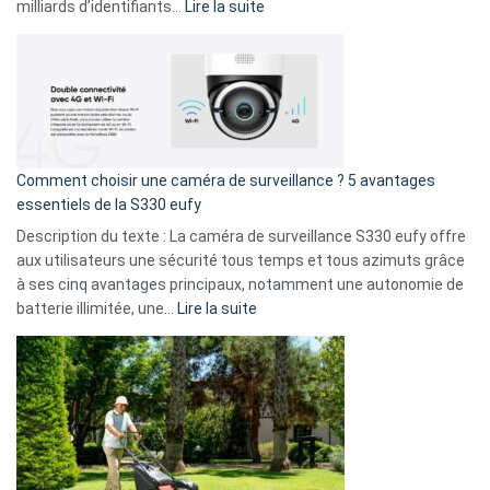
9
:
milliards d’identifiants…
Lire la suite
amis
Cyberattaque
!
record
:
La
fuite
de
16
Comment choisir une caméra de surveillance ? 5 avantages
milliards
essentiels de la S330 eufy
de
Description du texte : La caméra de surveillance S330 eufy offre
données
aux utilisateurs une sécurité tous temps et tous azimuts grâce
menace
à ses cinq avantages principaux, notamment une autonomie de
Facebook,
:
batterie illimitée, une…
Lire la suite
Telegram
Comment
et
choisir
GitHub
une
caméra
de
surveillance
?