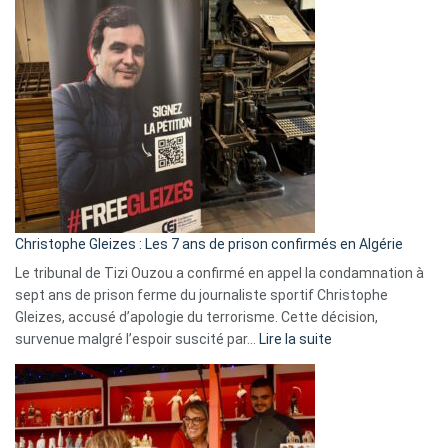
Pays-
Bas,
Espagne,
Irlande
et
Slovénie
rejettent
la
présence
d’Israël
Christophe Gleizes : Les 7 ans de prison confirmés en Algérie
Le tribunal de Tizi Ouzou a confirmé en appel la condamnation à
sept ans de prison ferme du journaliste sportif Christophe
Gleizes, accusé d’apologie du terrorisme. Cette décision,
:
survenue malgré l’espoir suscité par…
Lire la suite
Christophe
Gleizes
:
Les