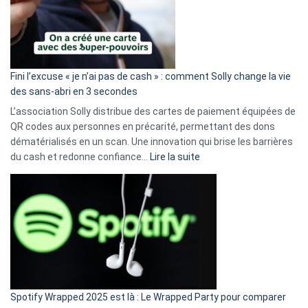
Fini l’excuse « je n’ai pas de cash » : comment Solly change la vie
des sans-abri en 3 secondes
L’association Solly distribue des cartes de paiement équipées de
QR codes aux personnes en précarité, permettant des dons
dématérialisés en un scan. Une innovation qui brise les barrières
:
du cash et redonne confiance…
Lire la suite
Fini
l’excuse
«
je
n’ai
pas
de
cash
»
Spotify Wrapped 2025 est là : Le Wrapped Party pour comparer
: