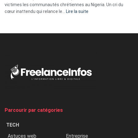
victimes les communautés chrétiennes au Nigeria. Un cri du
:
cœur inattendu qui relance le…
Lire la suite
Nicki
Minaj
à
l’ONU
dénonce
:
«
Au
Nigeria,
on
chasse
et
on
tue
Parcourir par catégories
les
chrétiens
TECH
»
Astuces web
Entreprise