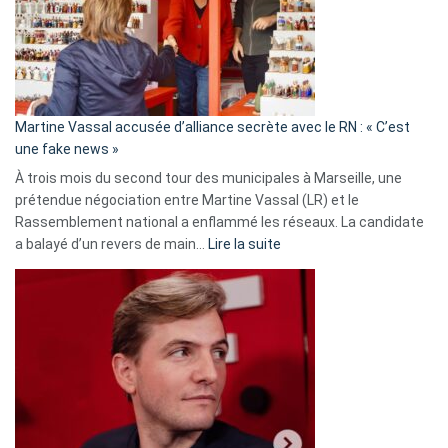
7
ans
de
prison
confirmés
en
Martine Vassal accusée d’alliance secrète avec le RN : « C’est
Algérie
une fake news »
À trois mois du second tour des municipales à Marseille, une
prétendue négociation entre Martine Vassal (LR) et le
Rassemblement national a enflammé les réseaux. La candidate
:
a balayé d’un revers de main…
Lire la suite
Martine
Vassal
accusée
d’alliance
secrète
avec
le
RN
: