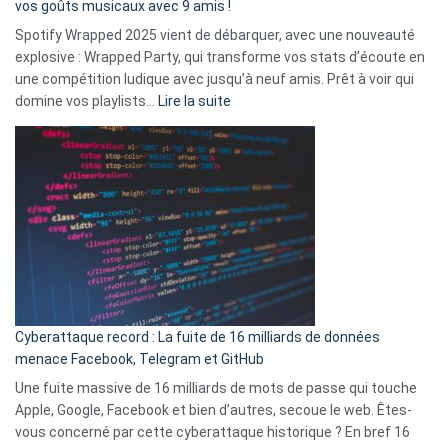
vos goûts musicaux avec 9 amis !
comment
Spotify Wrapped 2025 vient de débarquer, avec une nouveauté
Solly
explosive : Wrapped Party, qui transforme vos stats d’écoute en
change
une compétition ludique avec jusqu’à neuf amis. Prêt à voir qui
la
:
domine vos playlists…
Lire la suite
vie
Spotify
des
Wrapped
sans-
2025
abri
est
en
là
3
:
secondes
Le
Wrapped
Party
pour
Cyberattaque record : La fuite de 16 milliards de données
comparer
menace Facebook, Telegram et GitHub
vos
goûts
Une fuite massive de 16 milliards de mots de passe qui touche
musicaux
Apple, Google, Facebook et bien d’autres, secoue le web. Êtes-
avec
vous concerné par cette cyberattaque historique ? En bref 16