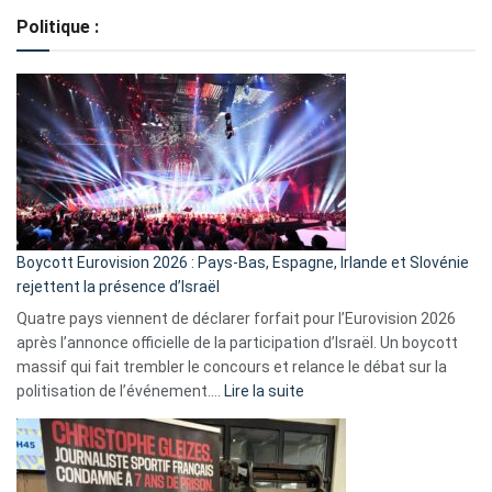
de
Politique :
crédits,
comment
ça
marche
?
Boycott Eurovision 2026 : Pays-Bas, Espagne, Irlande et Slovénie
rejettent la présence d’Israël
Quatre pays viennent de déclarer forfait pour l’Eurovision 2026
après l’annonce officielle de la participation d’Israël. Un boycott
massif qui fait trembler le concours et relance le débat sur la
:
politisation de l’événement.…
Lire la suite
Boycott
Eurovision
2026
: