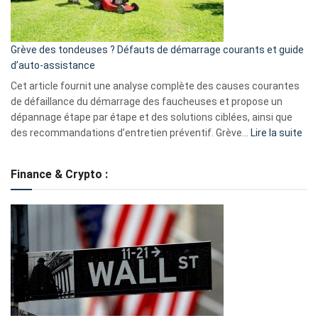
5
avantages
essentiels
Grève des tondeuses ? Défauts de démarrage courants et guide
de
d’auto-assistance
la
S330
Cet article fournit une analyse complète des causes courantes
eufy
de défaillance du démarrage des faucheuses et propose un
dépannage étape par étape et des solutions ciblées, ainsi que
:
des recommandations d’entretien préventif. Grève…
Lire la suite
Grè
de
Finance & Crypto :
to
?
Déf
de
dé
cou
et
gui
d’a