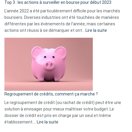
ass
Top 3 : les actions à surveiller en bourse pour début 2023
L’année 2022 a été particulièrement difficile pour les marchés
boursiers. Diverses industries ont été touchées de manières
différentes par les événements de l’année, mais certaines
:
actions ont réussi à se démarquer et ont…
Lire la suite
Top
3
:
les
actions
à
surveiller
en
bourse
Regroupement de crédits, comment ça marche ?
pour
début
Le regroupement de crédit (ou rachat de crédit) peut être une
2023
solution à envisager pour mieux maîtriser votre budget. Le
dossier de crédit est pris en charge par un seul et même
:
établissement.…
Lire la suite
Regroupement