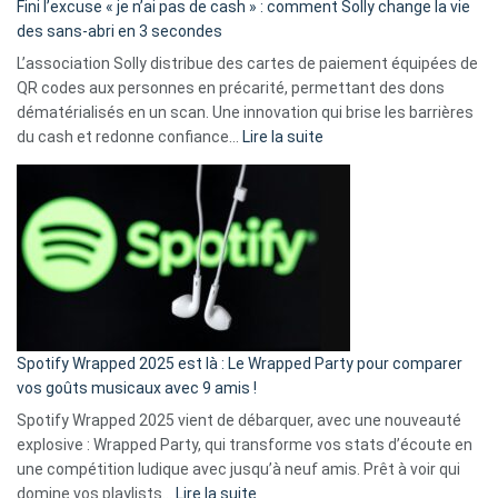
Fini l’excuse « je n’ai pas de cash » : comment Solly change la vie
des sans-abri en 3 secondes
L’association Solly distribue des cartes de paiement équipées de
QR codes aux personnes en précarité, permettant des dons
dématérialisés en un scan. Une innovation qui brise les barrières
:
du cash et redonne confiance…
Lire la suite
Fini
l’excuse
«
je
n’ai
pas
de
cash
»
Spotify Wrapped 2025 est là : Le Wrapped Party pour comparer
:
vos goûts musicaux avec 9 amis !
comment
Spotify Wrapped 2025 vient de débarquer, avec une nouveauté
Solly
explosive : Wrapped Party, qui transforme vos stats d’écoute en
change
une compétition ludique avec jusqu’à neuf amis. Prêt à voir qui
la
:
domine vos playlists…
Lire la suite