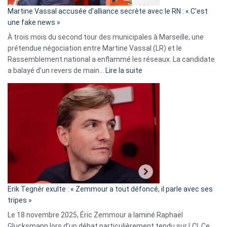
en
Martine Vassal accusée d’alliance secrète avec le RN : « C’est
Algérie
une fake news »
À trois mois du second tour des municipales à Marseille, une
prétendue négociation entre Martine Vassal (LR) et le
Rassemblement national a enflammé les réseaux. La candidate
:
a balayé d’un revers de main…
Lire la suite
Martine
Vassal
accusée
d’alliance
secrète
avec
le
RN
:
«
Erik Tegnér exulte : « Zemmour a tout défoncé, il parle avec ses
C’est
tripes »
une
Le 18 novembre 2025, Éric Zemmour a laminé Raphaël
fake
Glucksmann lors d’un débat particulièrement tendu sur LCI, Ce
news