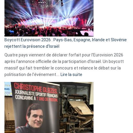
?
Boycott Eurovision 2026 : Pays-Bas, Espagne, Irlande et Slovénie
rejettent la présence d’Israël
Quatre pays viennent de déclarer forfait pour l’Eurovision 2026
après l’annonce officielle de la participation d’Israël. Un boycott
massif qui fait trembler le concours et relance le débat sur la
:
politisation de l’événement.…
Lire la suite
Boycott
Eurovision
2026
:
Pays-
Bas,
Espagne,
Irlande