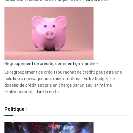
Top
3
:
les
actions
à
surveiller
en
bourse
Regroupement de crédits, comment ça marche ?
pour
début
Le regroupement de crédit (ou rachat de crédit) peut être une
2023
solution à envisager pour mieux maîtriser votre budget. Le
dossier de crédit est pris en charge par un seul et même
:
établissement.…
Lire la suite
Regroupement
de
Politique :
crédits,
comment
ça
marche