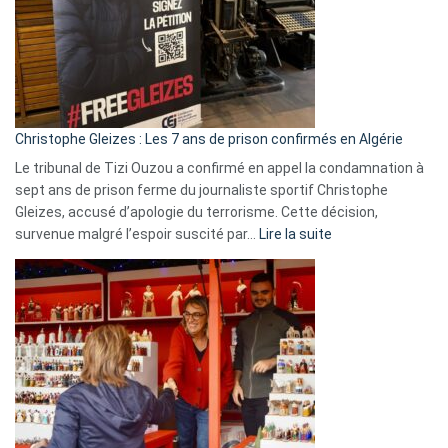
et
Slovénie
rejettent
la
présence
d’Israël
Christophe Gleizes : Les 7 ans de prison confirmés en Algérie
Le tribunal de Tizi Ouzou a confirmé en appel la condamnation à
sept ans de prison ferme du journaliste sportif Christophe
Gleizes, accusé d’apologie du terrorisme. Cette décision,
:
survenue malgré l’espoir suscité par…
Lire la suite
Christophe
Gleizes
:
Les
7
ans
de
prison
confirmés