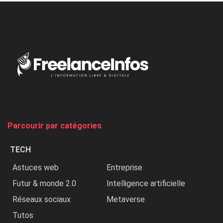
l’ONU
dénonce
:
«
Au
Nigeria,
on
chasse
et
on
tue
Parcourir par catégories
les
chrétiens
TECH
»
Astuces web
Entreprise
Futur & monde 2.0
Intelligence artificielle
Réseaux sociaux
Metaverse
Tutos