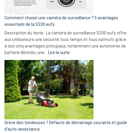
fuite
de
16
Comment choisir une caméra de surveillance ? 5 avantages
milliards
essentiels de la S330 eufy
de
Description du texte : La caméra de surveillance S330 eufy offre
données
aux utilisateurs une sécurité tous temps et tous azimuts grâce
menace
à ses cinq avantages principaux, notamment une autonomie de
Facebook,
:
batterie illimitée, une…
Lire la suite
Telegram
Comment
et
choisir
GitHub
une
caméra
de
surveillance
?
5
avantages
essentiels
Grève des tondeuses ? Défauts de démarrage courants et guide
de
d’auto-assistance
la