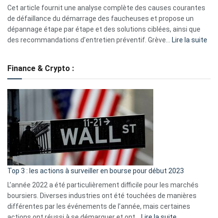
S330
Cet article fournit une analyse complète des causes courantes
eufy
de défaillance du démarrage des faucheuses et propose un
dépannage étape par étape et des solutions ciblées, ainsi que
:
des recommandations d’entretien préventif. Grève…
Lire la suite
Grè
de
Finance & Crypto :
to
?
Déf
de
dé
cou
et
gui
d’a
ass
Top 3 : les actions à surveiller en bourse pour début 2023
L’année 2022 a été particulièrement difficile pour les marchés
boursiers. Diverses industries ont été touchées de manières
différentes par les événements de l’année, mais certaines
:
actions ont réussi à se démarquer et ont…
Lire la suite