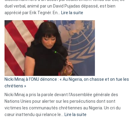
duel verbal, animé par un David Pujadas dépassé, est bien
»
:
apprécié par Erik Tegnér. En…
Lire la suite
Erik
Tegnér
exulte
:
« Zemmour
a
tout
défoncé,
il
parle
Nicki Minaj à l’ONU dénonce : « Au Nigeria, on chasse et on tue les
avec
chrétiens »
ses
Nicki Minaj a pris la parole devant l’Assemblée générale des
tripes »
Nations Unies pour alerter sur les persécutions dont sont
victimes les communautés chrétiennes au Nigeria. Un cri du
:
cœur inattendu qui relance le…
Lire la suite
Nicki
Minaj
à