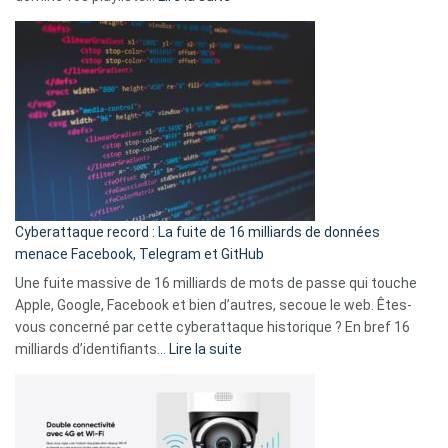
vie
Spotify
des
Wrapped
sans-
2025
abri
est
en
là
3
:
secondes
Le
Wrapped
Party
pour
Cyberattaque record : La fuite de 16 milliards de données
comparer
menace Facebook, Telegram et GitHub
vos
goûts
Une fuite massive de 16 milliards de mots de passe qui touche
musicaux
Apple, Google, Facebook et bien d’autres, secoue le web. Êtes-
avec
vous concerné par cette cyberattaque historique ? En bref 16
9
:
milliards d’identifiants…
Lire la suite
amis
Cyberattaque
!
record
:
La