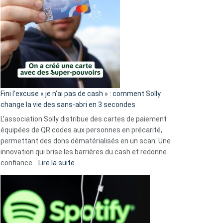
Fini l’excuse « je n’ai pas de cash » : comment Solly
change la vie des sans-abri en 3 secondes
L’association Solly distribue des cartes de paiement
équipées de QR codes aux personnes en précarité,
permettant des dons dématérialisés en un scan. Une
innovation qui brise les barrières du cash et redonne
:
confiance…
Lire la suite
Fini
l’excuse
«
je
n’ai