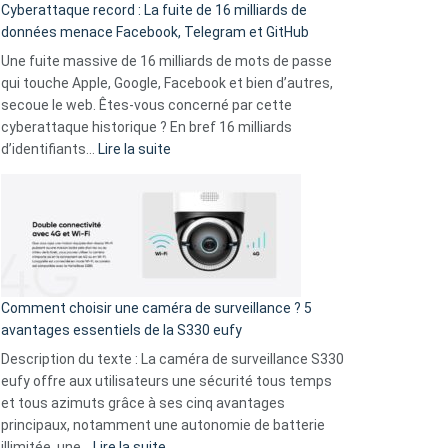
Cyberattaque record : La fuite de 16 milliards de
comparer
données menace Facebook, Telegram et GitHub
vos
goûts
Une fuite massive de 16 milliards de mots de passe
musicaux
qui touche Apple, Google, Facebook et bien d’autres,
avec
secoue le web. Êtes-vous concerné par cette
9
cyberattaque historique ? En bref 16 milliards
amis
:
d’identifiants…
Lire la suite
!
Cyberattaque
record
:
La
fuite
de
16
Comment choisir une caméra de surveillance ? 5
milliards
avantages essentiels de la S330 eufy
de
Description du texte : La caméra de surveillance S330
données
eufy offre aux utilisateurs une sécurité tous temps
menace
et tous azimuts grâce à ses cinq avantages
Facebook,
principaux, notamment une autonomie de batterie
Telegram
:
illimitée, une…
Lire la suite