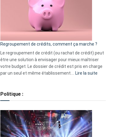
les
actions
à
surveiller
en
bourse
Regroupement de crédits, comment ça marche ?
pour
début
Le regroupement de crédit (ou rachat de crédit) peut
2023
être une solution à envisager pour mieux maîtriser
votre budget. Le dossier de crédit est pris en charge
:
par un seul et même établissement.…
Lire la suite
Regroupement
de
crédits,
Politique :
comment
ça
marche
?