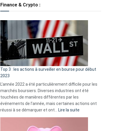
tondeuses
Finance & Crypto :
?
Défauts
de
démarrage
courants
et
guide
d’auto-
assistance
Top 3 : les actions à surveiller en bourse pour début
2023
L’année 2022 a été particulièrement difficile pour les
marchés boursiers. Diverses industries ont été
touchées de manières différentes par les
événements de l’année, mais certaines actions ont
:
réussi à se démarquer et ont…
Lire la suite
Top
3
: