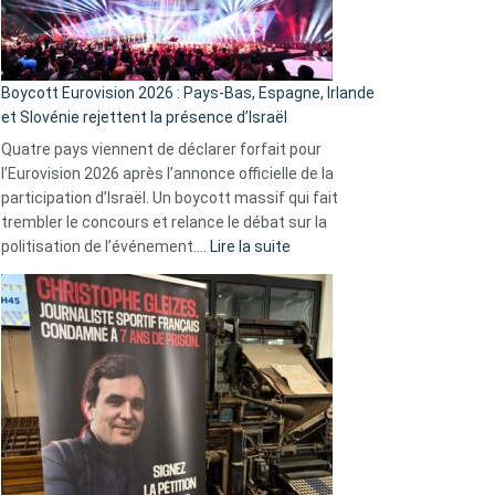
Boycott Eurovision 2026 : Pays-Bas, Espagne, Irlande
et Slovénie rejettent la présence d’Israël
Quatre pays viennent de déclarer forfait pour
l’Eurovision 2026 après l’annonce officielle de la
participation d’Israël. Un boycott massif qui fait
trembler le concours et relance le débat sur la
:
politisation de l’événement.…
Lire la suite
Boycott
Eurovision
2026
:
Pays-
Bas,
Espagne,
Irlande
et
Slovénie