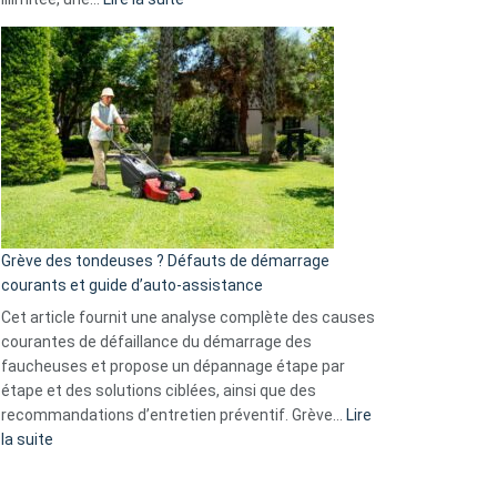
et
Comment
GitHub
choisir
une
caméra
de
surveillance
?
5
avantages
essentiels
Grève des tondeuses ? Défauts de démarrage
de
courants et guide d’auto-assistance
la
S330
Cet article fournit une analyse complète des causes
eufy
courantes de défaillance du démarrage des
faucheuses et propose un dépannage étape par
étape et des solutions ciblées, ainsi que des
recommandations d’entretien préventif. Grève…
Lire
:
la suite
Grève
des