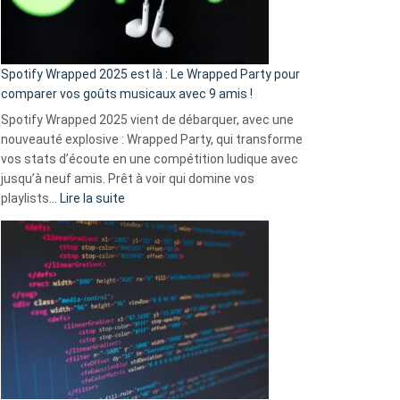
pas
de
cash
»
Spotify Wrapped 2025 est là : Le Wrapped Party pour
:
comparer vos goûts musicaux avec 9 amis !
comment
Spotify Wrapped 2025 vient de débarquer, avec une
Solly
nouveauté explosive : Wrapped Party, qui transforme
change
vos stats d’écoute en une compétition ludique avec
la
jusqu’à neuf amis. Prêt à voir qui domine vos
vie
:
playlists…
Lire la suite
des
Spotify
sans-
Wrapped
abri
2025
en
est
3
là
secondes
:
Le
Wrapped
Party
pour