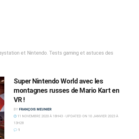
Playstation et Nintendo. Tests gaming et astuces des
Super Nintendo World avec les
montagnes russes de Mario Kart en
VR !
BY
FRANÇOIS MEUNIER
11 NOVEMBRE 2020 À 18H43 - UPDATED ON 10 JANVIER 2023 À
13H28
1