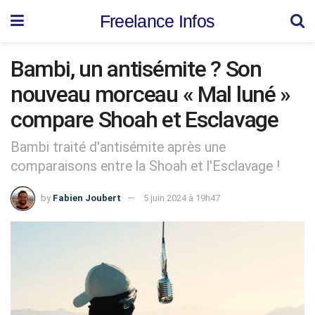
Freelance Infos
Bambi, un antisémite ? Son
nouveau morceau « Mal luné »
compare Shoah et Esclavage
Bambi traité d'antisémite après une
comparaisons entre la Shoah et l'Esclavage !
by
Fabien Joubert
5 juin 2024 à 19h47