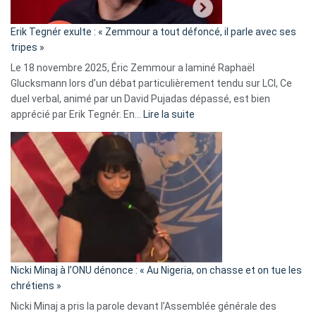
:
«
Erik Tegnér exulte : « Zemmour a tout défoncé, il parle avec ses
C’est
tripes »
une
Le 18 novembre 2025, Éric Zemmour a laminé Raphaël
fake
Glucksmann lors d’un débat particulièrement tendu sur LCI, Ce
news
duel verbal, animé par un David Pujadas dépassé, est bien
»
:
apprécié par Erik Tegnér. En…
Lire la suite
Erik
Tegnér
exulte
:
« Zemmour
a
tout
défoncé,
il
parle
Nicki Minaj à l’ONU dénonce : « Au Nigeria, on chasse et on tue les
avec
chrétiens »
ses
Nicki Minaj a pris la parole devant l’Assemblée générale des
tripes »