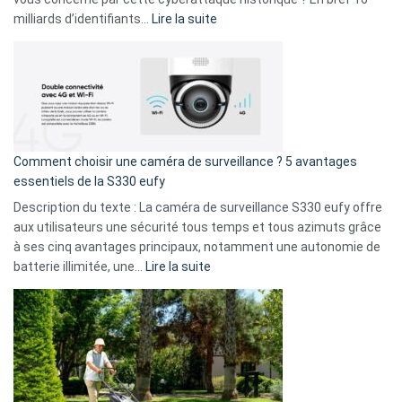
9
:
milliards d’identifiants…
Lire la suite
amis
Cyberattaque
!
record
:
La
fuite
de
16
Comment choisir une caméra de surveillance ? 5 avantages
milliards
essentiels de la S330 eufy
de
Description du texte : La caméra de surveillance S330 eufy offre
données
aux utilisateurs une sécurité tous temps et tous azimuts grâce
menace
à ses cinq avantages principaux, notamment une autonomie de
Facebook,
:
batterie illimitée, une…
Lire la suite
Telegram
Comment
et
choisir
GitHub
une
caméra
de
surveillance