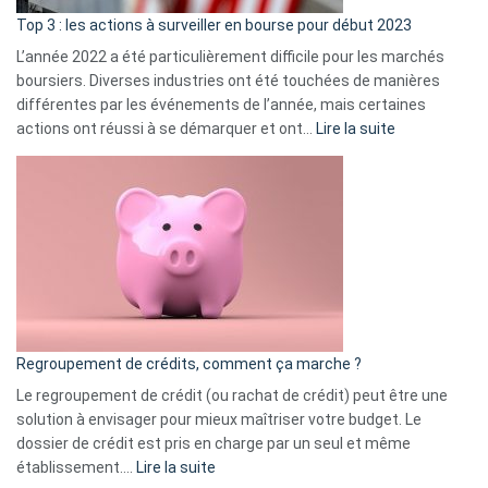
ass
Top 3 : les actions à surveiller en bourse pour début 2023
L’année 2022 a été particulièrement difficile pour les marchés
boursiers. Diverses industries ont été touchées de manières
différentes par les événements de l’année, mais certaines
:
actions ont réussi à se démarquer et ont…
Lire la suite
Top
3
:
les
actions
à
surveiller
en
bourse
Regroupement de crédits, comment ça marche ?
pour
début
Le regroupement de crédit (ou rachat de crédit) peut être une
2023
solution à envisager pour mieux maîtriser votre budget. Le
dossier de crédit est pris en charge par un seul et même
:
établissement.…
Lire la suite