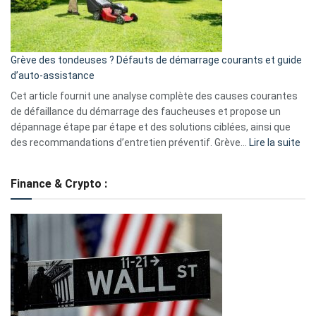
?
5
avantages
essentiels
Grève des tondeuses ? Défauts de démarrage courants et guide
de
d’auto-assistance
la
S330
Cet article fournit une analyse complète des causes courantes
eufy
de défaillance du démarrage des faucheuses et propose un
dépannage étape par étape et des solutions ciblées, ainsi que
:
des recommandations d’entretien préventif. Grève…
Lire la suite
Grè
de
Finance & Crypto :
to
?
Déf
de
dé
cou
et
gui
d’a