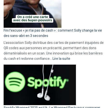
Fini l’excuse « je n’ai pas de cash » : comment Solly change la vie
des sans-abri en 3 secondes
L’association Solly distribue des cartes de paiement équipées de
QR codes aux personnes en précarité, permettant des dons
dématérialisés en un scan. Une innovation qui brise les barrières
:
du cash et redonne confiance…
Lire la suite
Fini
l’excuse
«
je
n’ai
pas
de
cash
»
Spotify Wrapped 2025 est là : Le Wrapped Party pour comparer