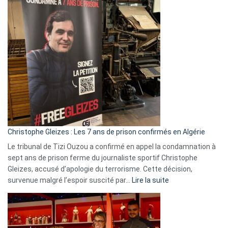
:
Pays-
Bas,
Espagne,
Irlande
et
Slovénie
rejettent
la
présence
d’Israël
Christophe Gleizes : Les 7 ans de prison confirmés en Algérie
Le tribunal de Tizi Ouzou a confirmé en appel la condamnation à
sept ans de prison ferme du journaliste sportif Christophe
Gleizes, accusé d’apologie du terrorisme. Cette décision,
:
survenue malgré l’espoir suscité par…
Lire la suite
Christophe
Gleizes
:
Les