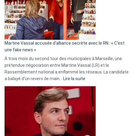
7
ans
de
prison
confirmés
en
Martine Vassal accusée d’alliance secrète avec le RN : « C’est
Algérie
une fake news »
À trois mois du second tour des municipales à Marseille, une
prétendue négociation entre Martine Vassal (LR) et le
Rassemblement national a enflammé les réseaux. La candidate
:
a balayé d’un revers de main…
Lire la suite
Martine
Vassal
accusée
d’alliance
secrète
avec
le
RN