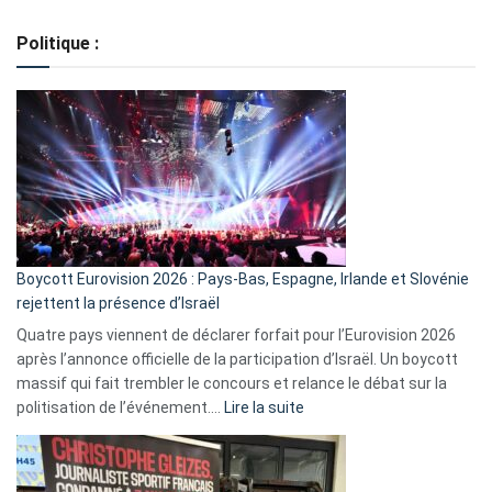
Regroupement
de
Politique :
crédits,
comment
ça
marche
?
Boycott Eurovision 2026 : Pays-Bas, Espagne, Irlande et Slovénie
rejettent la présence d’Israël
Quatre pays viennent de déclarer forfait pour l’Eurovision 2026
après l’annonce officielle de la participation d’Israël. Un boycott
massif qui fait trembler le concours et relance le débat sur la
:
politisation de l’événement.…
Lire la suite
Boycott
Eurovision
2026