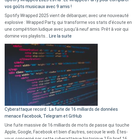
:
vos goûts musicaux avec 9 amis !
comment
Spotify Wrapped 2025 vient de débarquer, avec une nouveauté
Solly
explosive : Wrapped Party, qui transforme vos stats d’écoute en
change
une compétition ludique avec jusqu’à neuf amis. Prêt à voir qui
la
:
domine vos playlists…
Lire la suite
vie
Spotify
des
Wrapped
sans-
2025
abri
est
en
là
3
:
secondes
Le
Wrapped
Party
pour
Cyberattaque record : La fuite de 16 milliards de données
comparer
menace Facebook, Telegram et GitHub
vos
goûts
Une fuite massive de 16 milliards de mots de passe qui touche
musicaux
Apple, Google, Facebook et bien d’autres, secoue le web. Êtes-
avec
vous concerné par cette cyberattaque historique ? En bref 16