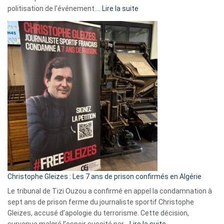
:
politisation de l’événement.…
Lire la suite
Boycott
Eurovision
2026
:
Pays-
Bas,
Espagne,
Irlande
et
Slovénie
rejettent
la
présence
d’Israël
Christophe Gleizes : Les 7 ans de prison confirmés en Algérie
Le tribunal de Tizi Ouzou a confirmé en appel la condamnation à
sept ans de prison ferme du journaliste sportif Christophe
Gleizes, accusé d’apologie du terrorisme. Cette décision,
:
survenue malgré l’espoir suscité par…
Lire la suite