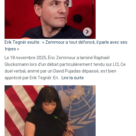
secrète
avec
le
RN
:
«
Erik Tegnér exulte : « Zemmour a tout défoncé, il parle avec ses
C’est
tripes »
une
Le 18 novembre 2025, Éric Zemmour a laminé Raphaël
fake
Glucksmann lors d’un débat particulièrement tendu sur LCI, Ce
news
duel verbal, animé par un David Pujadas dépassé, est bien
»
:
apprécié par Erik Tegnér. En…
Lire la suite
Erik
Tegnér
exulte
:
« Zemmour
a
tout
défoncé,