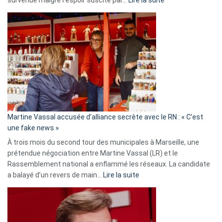
Christophe
Gleizes
:
Les
7
ans
de
prison
confirmés
en
Martine Vassal accusée d’alliance secrète avec le RN : « C’est
Algérie
une fake news »
À trois mois du second tour des municipales à Marseille, une
prétendue négociation entre Martine Vassal (LR) et le
Rassemblement national a enflammé les réseaux. La candidate
:
a balayé d’un revers de main…
Lire la suite
Martine
Vassal
accusée
d’alliance