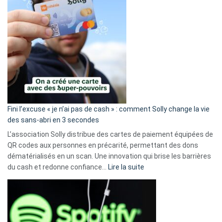
Fini l’excuse « je n’ai pas de cash » : comment Solly change la vie
des sans-abri en 3 secondes
L’association Solly distribue des cartes de paiement équipées de
QR codes aux personnes en précarité, permettant des dons
dématérialisés en un scan. Une innovation qui brise les barrières
:
du cash et redonne confiance…
Lire la suite
Fini
l’excuse
«
je
n’ai