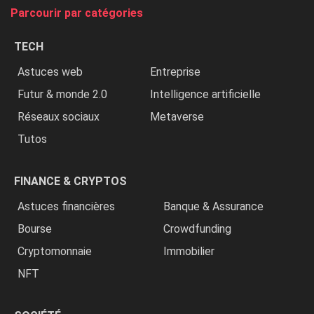
tue
Parcourir par catégories
les
chrétiens
TECH
»
Astuces web
Entreprise
Futur & monde 2.0
Intelligence artificielle
Réseaux sociaux
Metaverse
Tutos
FINANCE & CRYPTOS
Astuces financières
Banque & Assurance
Bourse
Crowdfunding
Cryptomonnaie
Immobilier
NFT