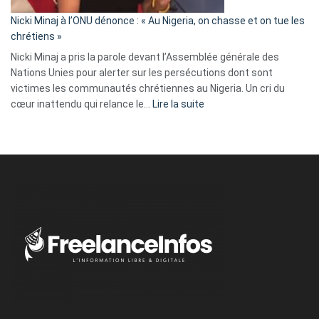
il
parle
Nicki Minaj à l’ONU dénonce : « Au Nigeria, on chasse et on tue les
avec
chrétiens »
ses
Nicki Minaj a pris la parole devant l’Assemblée générale des
tripes »
Nations Unies pour alerter sur les persécutions dont sont
victimes les communautés chrétiennes au Nigeria. Un cri du
:
cœur inattendu qui relance le…
Lire la suite
Nicki
Minaj
à
l’ONU
dénonce
:
«
Au
Nigeria,
on
chasse
et
on