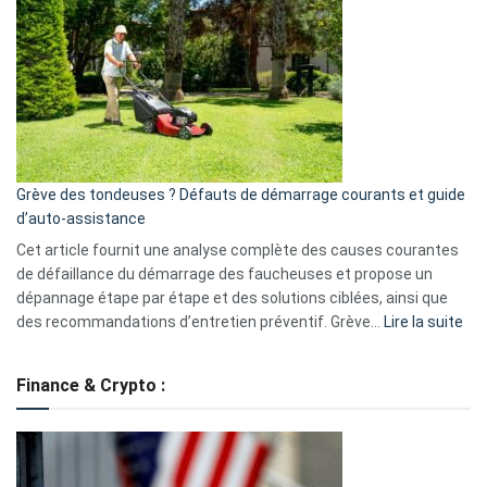
une
caméra
de
surveillance
?
5
avantages
essentiels
Grève des tondeuses ? Défauts de démarrage courants et guide
de
d’auto-assistance
la
S330
Cet article fournit une analyse complète des causes courantes
eufy
de défaillance du démarrage des faucheuses et propose un
dépannage étape par étape et des solutions ciblées, ainsi que
:
des recommandations d’entretien préventif. Grève…
Lire la suite
Grè
de
Finance & Crypto :
to
?
Déf
de