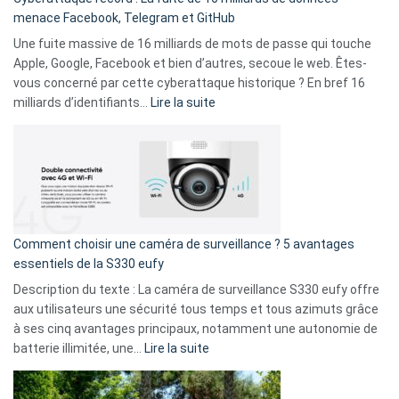
comparer
menace Facebook, Telegram et GitHub
vos
goûts
Une fuite massive de 16 milliards de mots de passe qui touche
musicaux
Apple, Google, Facebook et bien d’autres, secoue le web. Êtes-
avec
vous concerné par cette cyberattaque historique ? En bref 16
9
:
milliards d’identifiants…
Lire la suite
amis
Cyberattaque
!
record
:
La
fuite
de
16
Comment choisir une caméra de surveillance ? 5 avantages
milliards
essentiels de la S330 eufy
de
Description du texte : La caméra de surveillance S330 eufy offre
données
aux utilisateurs une sécurité tous temps et tous azimuts grâce
menace
à ses cinq avantages principaux, notamment une autonomie de
Facebook,
:
batterie illimitée, une…
Lire la suite
Telegram
Comment
et
choisir
GitHub