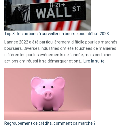
dé
cou
et
gui
d’a
ass
Top 3 : les actions à surveiller en bourse pour début 2023
L’année 2022 a été particulièrement difficile pour les marchés
boursiers. Diverses industries ont été touchées de manières
différentes par les événements de l’année, mais certaines
:
actions ont réussi à se démarquer et ont…
Lire la suite
Top
3
:
les
actions
à
surveiller
en
bourse
Regroupement de crédits, comment ça marche ?
pour