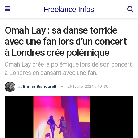
Freelance Infos
Omah Lay : sa danse torride
avec une fan lors d’un concert
à Londres crée polémique
Omah Lay crée la polémique lors de son concert
à Londres en dansant avec une fan...
by
Emilia Biancarelli
26 février 2024 à 10h30