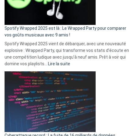
pas
de
cash
»
Spotify Wrapped 2025 est là : Le Wrapped Party pour comparer
:
vos goûts musicaux avec 9 amis !
comment
Spotify Wrapped 2025 vient de débarquer, avec une nouveauté
Solly
explosive : Wrapped Party, qui transforme vos stats d’écoute en
change
une compétition ludique avec jusqu’à neuf amis. Prêt à voir qui
la
:
domine vos playlists…
Lire la suite
vie
Spotify
des
Wrapped
sans-
2025
abri
est
en
là
3
:
secondes
Le
Wrapped
Party
pour
Cyberattaque record : La fuite de 16 milliards de données