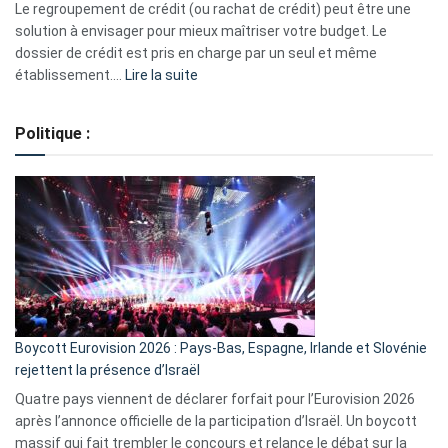
début
Le regroupement de crédit (ou rachat de crédit) peut être une
2023
solution à envisager pour mieux maîtriser votre budget. Le
dossier de crédit est pris en charge par un seul et même
:
établissement.…
Lire la suite
Regroupement
de
Politique :
crédits,
comment
ça
marche
?
Boycott Eurovision 2026 : Pays-Bas, Espagne, Irlande et Slovénie
rejettent la présence d’Israël
Quatre pays viennent de déclarer forfait pour l’Eurovision 2026
après l’annonce officielle de la participation d’Israël. Un boycott
massif qui fait trembler le concours et relance le débat sur la