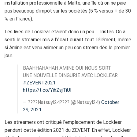
installation professionnelle à Malte, une île où on ne paie
pas beaucoup d’impôt sur les sociétés
(5 % versus + de 30
% en France)
.
Les
lives
de
Locklear
étaient donc un peu…
Tristes.
On a
senti le streamer mis à l’écart durant tout l’élément, même
si Amine est venu animer un peu son stream dès le premier
jour.
BAAHHAHAHAH AMINE QUI NOUS SORT
UNE NOUVELLE DINGURIE AVEC LOCKLEAR
#ZEVENT2021
https://t.co/YihZsjTiUl
— ????Natsuyl24???? (@Natsuyl24)
October
29, 2021
Les streamers ont critiqué l’emplacement de
Locklear
pendant cette édition 2021 du
ZEVENT
.
En effet,
Locklear