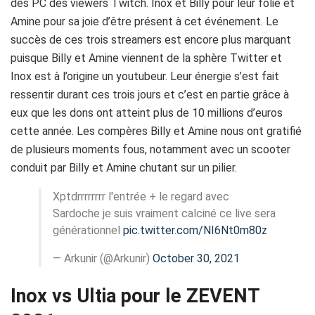
des PC des
viewers
Twitch
.
Inox et Billy pour leur folie et
Amine pour sa joie d’être présent à cet événement.
Le
succès de ces trois streamers est encore plus marquant
puisque Billy et Amine viennent de la sphère Twitter et
Inox est à l’origine un youtubeur.
Leur énergie s’est fait
ressentir durant ces trois jours et c’est en partie grâce à
eux que les dons ont atteint plus de 10 millions d’euros
cette année.
Les compères Billy et Amine nous ont
gratifié
de plusieurs moments fous, notamment avec un scooter
conduit par Billy et Amine chutant sur un pilier.
Xptdrrrrrrrr l'entrée + le regard avec
Sardoche je suis vraiment calciné ce live sera
générationnel
pic.twitter.com/NI6Nt0m80z
— Arkunir (@Arkunir)
October 30, 2021
Inox vs Ultia pour le ZEVENT