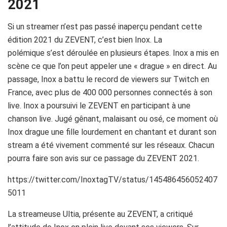
2021
Si un streamer n’est pas passé inaperçu pendant cette
édition 2021 du
ZEVENT
, c’est bien Inox.
La
polémique s’est déroulée en plusieurs étapes.
Inox a mis en
scène ce que l’on peut appeler une « drague » en direct.
Au
passage, Inox a battu le record de
viewers
sur
Twitch
en
France, avec plus de 400 000 personnes connectés à son
live.
Inox a poursuivi le
ZEVENT
en participant à une
chanson live.
Jugé gênant, malaisant ou osé, ce moment où
Inox drague une fille lourdement en chantant et durant son
stream a été vivement commenté sur les réseaux.
Chacun
pourra faire son avis sur ce passage du
ZEVENT
2021.
https://twitter.com/InoxtagTV/status/145486456052407
5011
La
streameuse
Ultia
, présente au
ZEVENT
, a critiqué