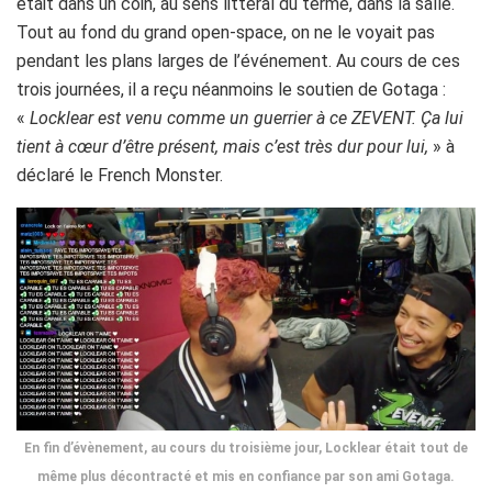
était dans un coin, au sens littéral du terme, dans la salle.
Tout au fond du grand open-space, on ne le voyait pas
pendant les plans larges de l’événement.
Au cours de ces
trois journées, il a reçu néanmoins le soutien de
Gotaga
:
«
Locklear
est venu comme un guerrier à ce
ZEVENT
.
Ça lui
tient à cœur d’être présent, mais c’est très dur pour lui,
» à
déclaré le French
Monster
.
En fin d’évènement, au cours du troisième jour, Locklear était tout de
même plus décontracté et mis en confiance par son ami Gotaga.