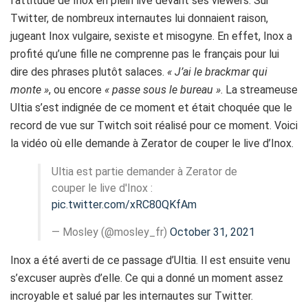
l’attitude
de Inox
en plein live devant ses
viewers
.
Sur
Twitter, de nombreux internautes lui donnaient raison,
jugeant Inox vulgaire, sexiste et misogyne.
En effet, Inox a
profité qu’une fille ne comprenne pas le français pour lui
dire des phrases plutôt salaces.
« J’ai le
brackmar
qui
monte »
, ou encore
« passe sous le bureau »
.
La
streameuse
Ultia
s’est indignée de ce moment et était choquée que le
record de vue sur
Twitch
soit réalisé pour ce moment.
Voici
la vidéo où elle demande à Zerator de couper le live d’Inox.
Ultia est partie demander à Zerator de
couper le live d'Inox :
pic.twitter.com/xRC80QKfAm
— Mosley (@mosley_fr)
October 31, 2021
Inox a été averti de ce passage d’Ultia.
Il est ensuite venu
s’excuser auprès d’elle.
Ce qui a donné un moment assez
incroyable et salué par les internautes sur Twitter.