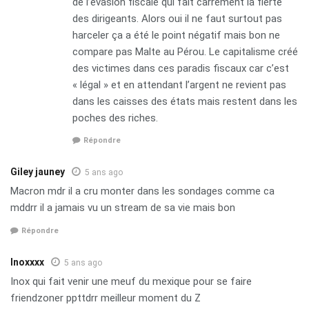
de l’évasion fiscale qui fait carrément la fierté
des dirigeants. Alors oui il ne faut surtout pas
harceler ça a été le point négatif mais bon ne
compare pas Malte au Pérou. Le capitalisme créé
des victimes dans ces paradis fiscaux car c’est
« légal » et en attendant l’argent ne revient pas
dans les caisses des états mais restent dans les
poches des riches.
Répondre
Giley jauney
5 ans ago
Macron mdr il a cru monter dans les sondages comme ca
mddrr il a jamais vu un stream de sa vie mais bon
Répondre
Inoxxxx
5 ans ago
Inox qui fait venir une meuf du mexique pour se faire
friendzoner ppttdrr meilleur moment du Z