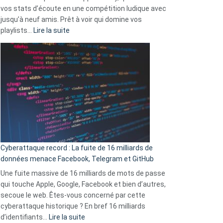
change
vos stats d’écoute en une compétition ludique avec
la
jusqu’à neuf amis. Prêt à voir qui domine vos
vie
:
playlists…
Lire la suite
des
Spotify
sans-
Wrapped
abri
2025
en
est
3
là
secondes
:
Le
Wrapped
Party
pour
Cyberattaque record : La fuite de 16 milliards de
comparer
données menace Facebook, Telegram et GitHub
vos
goûts
Une fuite massive de 16 milliards de mots de passe
musicaux
qui touche Apple, Google, Facebook et bien d’autres,
avec
secoue le web. Êtes-vous concerné par cette
9
cyberattaque historique ? En bref 16 milliards
amis
:
d’identifiants…
Lire la suite