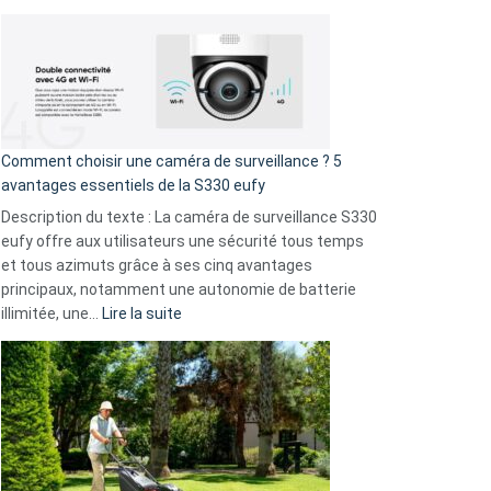
!
Cyberattaque
record
:
La
fuite
de
16
Comment choisir une caméra de surveillance ? 5
milliards
avantages essentiels de la S330 eufy
de
Description du texte : La caméra de surveillance S330
données
eufy offre aux utilisateurs une sécurité tous temps
menace
et tous azimuts grâce à ses cinq avantages
Facebook,
principaux, notamment une autonomie de batterie
Telegram
:
illimitée, une…
Lire la suite
et
Comment
GitHub
choisir
une
caméra
de
surveillance
?