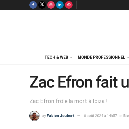
TECH & WEB
MONDE PROFESSIONNEL
Zac Efron fait 
Zac Efron frôle la mort à Ibiza !
by
Fabien Joubert
6 août 2024 à 14h57
in
Bie