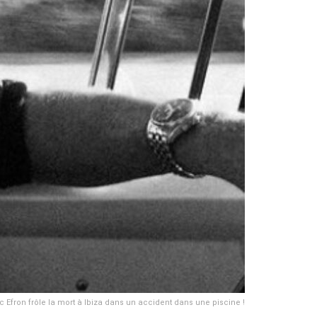
c Efron frôle la mort à Ibiza dans un accident dans une piscine !