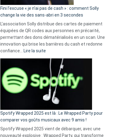
Fini l’excuse « je n’ai pas de cash » : comment Solly
change la vie des sans-abri en 3 secondes
L’association Solly distribue des cartes de paiement
équipées de QR codes aux personnes en précarité,
permettant des dons dématérialisés en un scan. Une
innovation qui brise les barrières du cash et redonne
:
confiance…
Lire la suite
Fini
l’excuse
«
je
n’ai
pas
de
cash
»
Spotify Wrapped 2025 est là : Le Wrapped Party pour
:
comparer vos goûts musicaux avec 9 amis !
comment
Spotify Wrapped 2025 vient de débarquer, avec une
Solly
nouveauté explosive : Wrapped Party, qui transforme