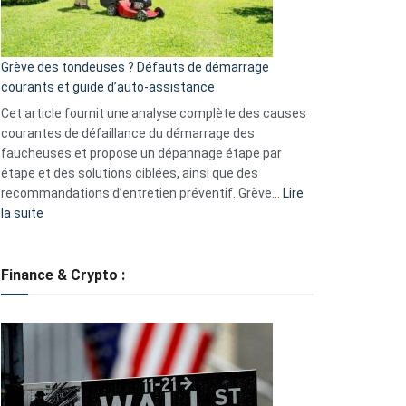
5
avantages
essentiels
Grève des tondeuses ? Défauts de démarrage
de
courants et guide d’auto-assistance
la
S330
Cet article fournit une analyse complète des causes
eufy
courantes de défaillance du démarrage des
faucheuses et propose un dépannage étape par
étape et des solutions ciblées, ainsi que des
recommandations d’entretien préventif. Grève…
Lire
:
la suite
Grève
des
tondeuses
Finance & Crypto :
?
Défauts
de
démarrage
courants
et