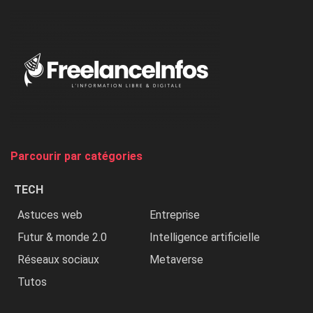
dénonce
:
«
Au
Nigeria,
on
chasse
et
on
tue
Parcourir par catégories
les
chrétiens
TECH
»
Astuces web
Entreprise
Futur & monde 2.0
Intelligence artificielle
Réseaux sociaux
Metaverse
Tutos