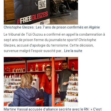
rejettent
la
présence
d’Israël
Christophe Gleizes : Les 7 ans de prison confirmés en Algérie
Le tribunal de Tizi Ouzou a confirmé en appel la condamnation à
sept ans de prison ferme du journaliste sportif Christophe
Gleizes, accusé d’apologie du terrorisme. Cette décision,
:
survenue malgré l’espoir suscité par…
Lire la suite
Christophe
Gleizes
:
Les
7
ans
de
prison
confirmés
en
Martine Vassal accusée d’alliance secrète avec le RN : « C’est
Algérie