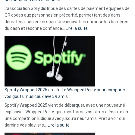
L’association Solly distribue des cartes de paiement équipées de
QR codes aux personnes en précarité, permettant des dons
dématérialisés en un scan. Une innovation qui brise les barrières
:
du cash et redonne confiance…
Lire la suite
Fini
l’excuse
«
je
n’ai
pas
de
cash
»
Spotify Wrapped 2025 est là : Le Wrapped Party pour comparer
:
vos goûts musicaux avec 9 amis !
comment
Spotify Wrapped 2025 vient de débarquer, avec une nouveauté
Solly
explosive : Wrapped Party, qui transforme vos stats d’écoute en
change
une compétition ludique avec jusqu’à neuf amis. Prêt à voir qui
la
:
domine vos playlists…
Lire la suite
vie
Spotify
des