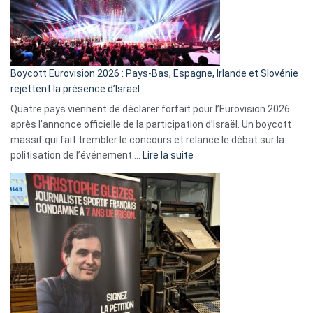
Boycott Eurovision 2026 : Pays-Bas, Espagne, Irlande et Slovénie
rejettent la présence d’Israël
Quatre pays viennent de déclarer forfait pour l’Eurovision 2026
après l’annonce officielle de la participation d’Israël. Un boycott
massif qui fait trembler le concours et relance le débat sur la
:
politisation de l’événement.…
Lire la suite
Boycott
Eurovision
2026
:
Pays-
Bas,
Espagne,
Irlande
et
Slovénie