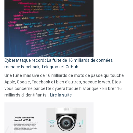
Wrapped
sans-
2025
abri
est
en
là
3
:
secondes
Le
Wrapped
Party
pour
Cyberattaque record : La fuite de 16 milliards de données
comparer
menace Facebook, Telegram et GitHub
vos
goûts
Une fuite massive de 16 milliards de mots de passe qui touche
musicaux
Apple, Google, Facebook et bien d’autres, secoue le web. Êtes-
avec
vous concerné par cette cyberattaque historique ? En bref 16
9
:
milliards d’identifiants…
Lire la suite
amis
Cyberattaque
!
record
:
La
fuite