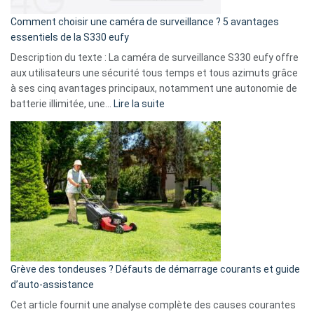
de
16
Comment choisir une caméra de surveillance ? 5 avantages
milliards
essentiels de la S330 eufy
de
Description du texte : La caméra de surveillance S330 eufy offre
données
aux utilisateurs une sécurité tous temps et tous azimuts grâce
menace
à ses cinq avantages principaux, notamment une autonomie de
Facebook,
:
batterie illimitée, une…
Lire la suite
Telegram
Comment
et
choisir
GitHub
une
caméra
de
surveillance
?
5
avantages
essentiels
Grève des tondeuses ? Défauts de démarrage courants et guide
de
d’auto-assistance
la
S330
Cet article fournit une analyse complète des causes courantes