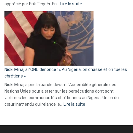
:
apprécié par Erik Tegnér. En…
Lire la suite
Erik
Tegnér
exulte
:
« Zemmour
a
tout
défoncé,
il
parle
Nicki Minaj à l’ONU dénonce : « Au Nigeria, on chasse et on tue les
avec
chrétiens »
ses
Nicki Minaj a pris la parole devant l’Assemblée générale des
tripes »
Nations Unies pour alerter sur les persécutions dont sont
victimes les communautés chrétiennes au Nigeria. Un cri du
:
cœur inattendu qui relance le…
Lire la suite
Nicki
Minaj
à
l’ONU