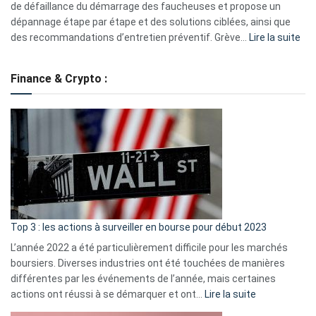
eufy
de défaillance du démarrage des faucheuses et propose un
dépannage étape par étape et des solutions ciblées, ainsi que
:
des recommandations d’entretien préventif. Grève…
Lire la suite
Grè
de
Finance & Crypto :
to
?
Déf
de
dé
cou
et
gui
d’a
ass
Top 3 : les actions à surveiller en bourse pour début 2023
L’année 2022 a été particulièrement difficile pour les marchés
boursiers. Diverses industries ont été touchées de manières
différentes par les événements de l’année, mais certaines
:
actions ont réussi à se démarquer et ont…
Lire la suite
Top