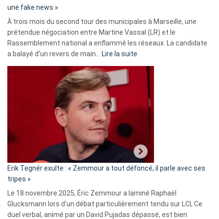
une fake news »
À trois mois du second tour des municipales à Marseille, une
prétendue négociation entre Martine Vassal (LR) et le
Rassemblement national a enflammé les réseaux. La candidate
:
a balayé d’un revers de main…
Lire la suite
Martine
Vassal
accusée
d’alliance
secrète
avec
le
RN
:
«
Erik Tegnér exulte : « Zemmour a tout défoncé, il parle avec ses
C’est
tripes »
une
Le 18 novembre 2025, Éric Zemmour a laminé Raphaël
fake
Glucksmann lors d’un débat particulièrement tendu sur LCI, Ce
news
duel verbal, animé par un David Pujadas dépassé, est bien
»