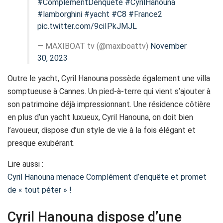
#ComplementDenquete
#CyrilHanouna
#lamborghini
#yacht
#C8
#France2
pic.twitter.com/9ciIPkJMJL
— MAXIBOAT tv (@maxiboattv)
November
30, 2023
Outre le yacht, Cyril Hanouna possède également une villa
somptueuse à Cannes. Un pied-à-terre qui vient s’ajouter à
son patrimoine déjà impressionnant. Une résidence côtière
en plus d’un yacht luxueux, Cyril Hanouna, on doit bien
l’avoueur, dispose d’un style de vie à la fois élégant et
presque exubérant.
Lire aussi :
Cyril Hanouna menace Complément d’enquête et promet
de « tout péter » !
Cyril Hanouna dispose d’une