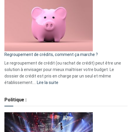
3
:
les
actions
à
surveiller
en
bourse
Regroupement de crédits, comment ça marche ?
pour
début
Le regroupement de crédit (ou rachat de crédit) peut être une
2023
solution à envisager pour mieux maîtriser votre budget. Le
dossier de crédit est pris en charge par un seul et même
:
établissement.…
Lire la suite
Regroupement
de
Politique :
crédits,
comment
ça
marche
?