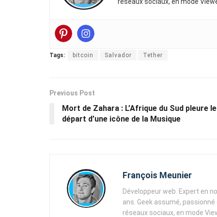
réseaux sociaux, en mode Viewe
Tags:
bitcoin
Salvador
Tether
Previous Post
Mort de Zahara : L’Afrique du Sud pleure le
départ d’une icône de la Musique
François Meunier
Développeur web. Expert en no
ans. Geek assumé, passionné d
réseaux sociaux, en mode View