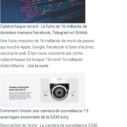
Le
Wrapped
Party
pour
Cyberattaque record : La fuite de 16 milliards de
comparer
données menace Facebook, Telegram et GitHub
vos
goûts
Une fuite massive de 16 milliards de mots de passe
musicaux
qui touche Apple, Google, Facebook et bien d’autres,
avec
secoue le web. Êtes-vous concerné par cette
9
cyberattaque historique ? En bref 16 milliards
amis
:
d’identifiants…
Lire la suite
!
Cyberattaque
record
:
La
fuite
de
16
Comment choisir une caméra de surveillance ? 5
milliards
avantages essentiels de la S330 eufy
de
Description du texte : La caméra de surveillance S330