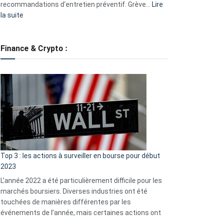
recommandations d’entretien préventif. Grève…
Lire
:
la suite
Grève
des
tondeuses
Finance & Crypto :
?
Défauts
de
démarrage
courants
et
guide
d’auto-
assistance
Top 3 : les actions à surveiller en bourse pour début
2023
L’année 2022 a été particulièrement difficile pour les
marchés boursiers. Diverses industries ont été
touchées de manières différentes par les
événements de l’année, mais certaines actions ont