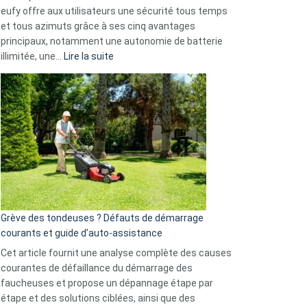
données
eufy offre aux utilisateurs une sécurité tous temps
menace
et tous azimuts grâce à ses cinq avantages
Facebook,
principaux, notamment une autonomie de batterie
Telegram
:
illimitée, une…
Lire la suite
et
Comment
GitHub
choisir
une
caméra
de
surveillance
?
5
avantages
essentiels
Grève des tondeuses ? Défauts de démarrage
de
courants et guide d’auto-assistance
la
S330
Cet article fournit une analyse complète des causes
eufy
courantes de défaillance du démarrage des
faucheuses et propose un dépannage étape par
étape et des solutions ciblées, ainsi que des