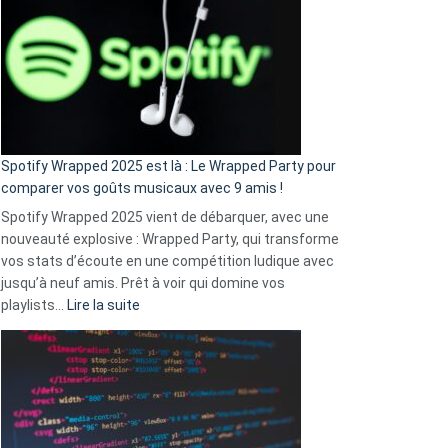
l’excuse
«
je
n’ai
pas
de
cash
»
Spotify Wrapped 2025 est là : Le Wrapped Party pour
:
comparer vos goûts musicaux avec 9 amis !
comment
Spotify Wrapped 2025 vient de débarquer, avec une
Solly
nouveauté explosive : Wrapped Party, qui transforme
change
vos stats d’écoute en une compétition ludique avec
la
jusqu’à neuf amis. Prêt à voir qui domine vos
vie
:
playlists…
Lire la suite
des
Spotify
sans-
Wrapped
abri
2025
en
est
3
là
secondes
: