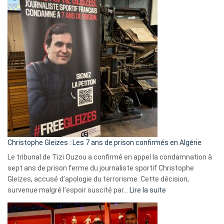
2026
:
Pays-
Bas,
Espagne,
Irlande
et
Slovénie
rejettent
la
présence
d’Israël
Christophe Gleizes : Les 7 ans de prison confirmés en Algérie
Le tribunal de Tizi Ouzou a confirmé en appel la condamnation à
sept ans de prison ferme du journaliste sportif Christophe
Gleizes, accusé d’apologie du terrorisme. Cette décision,
:
survenue malgré l’espoir suscité par…
Lire la suite
Christophe
Gleizes
: