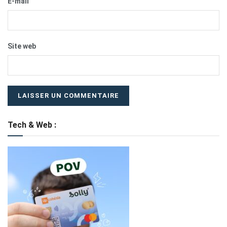
E-mail
Site web
Tech & Web :