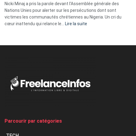
ses
Nicki Minaj a pris la parole devant l’Assemblée générale des
tripes »
Nations Unies pour alerter sur les persécutions dont sont
victimes les communautés chrétiennes au Nigeria. Un cri du
:
cœur inattendu qui relance le…
Lire la suite
Nicki
Minaj
à
l’ONU
dénonce
:
«
Au
Nigeria,
on
chasse
et
on
tue
Parcourir par catégories
les
chrétiens
TECH