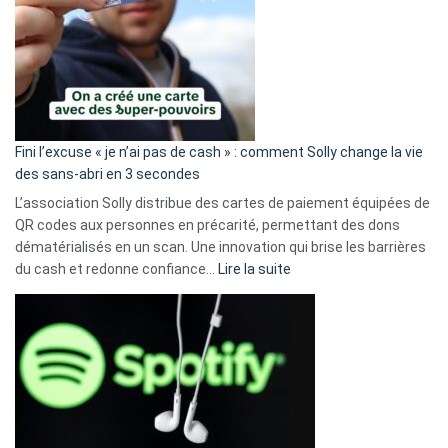
Fini l’excuse « je n’ai pas de cash » : comment Solly change la vie
des sans-abri en 3 secondes
L’association Solly distribue des cartes de paiement équipées de
QR codes aux personnes en précarité, permettant des dons
dématérialisés en un scan. Une innovation qui brise les barrières
:
du cash et redonne confiance…
Lire la suite
Fini
l’excuse
«
je
n’ai
pas
de
cash