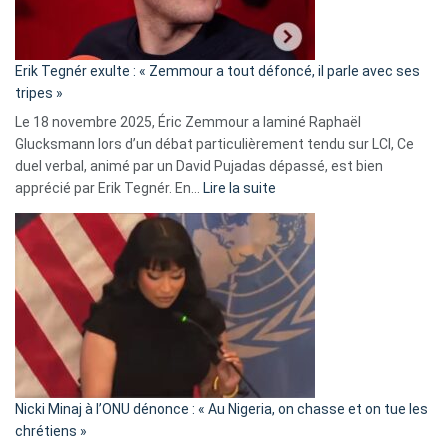
RN
:
«
Erik Tegnér exulte : « Zemmour a tout défoncé, il parle avec ses
C’est
tripes »
une
Le 18 novembre 2025, Éric Zemmour a laminé Raphaël
fake
Glucksmann lors d’un débat particulièrement tendu sur LCI, Ce
news
duel verbal, animé par un David Pujadas dépassé, est bien
»
:
apprécié par Erik Tegnér. En…
Lire la suite
Erik
Tegnér
exulte
:
« Zemmour
a
tout
défoncé,
il
parle
Nicki Minaj à l’ONU dénonce : « Au Nigeria, on chasse et on tue les
avec
chrétiens »