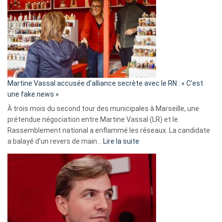
Les
7
ans
de
prison
confirmés
en
Martine Vassal accusée d’alliance secrète avec le RN : « C’est
Algérie
une fake news »
À trois mois du second tour des municipales à Marseille, une
prétendue négociation entre Martine Vassal (LR) et le
Rassemblement national a enflammé les réseaux. La candidate
:
a balayé d’un revers de main…
Lire la suite
Martine
Vassal
accusée
d’alliance
secrète
avec
le