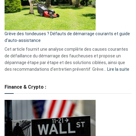
surveillance
?
5
avantages
essentiels
Grève des tondeuses ? Défauts de démarrage courants et guide
de
d’auto-assistance
la
S330
Cet article fournit une analyse complète des causes courantes
eufy
de défaillance du démarrage des faucheuses et propose un
dépannage étape par étape et des solutions ciblées, ainsi que
:
des recommandations d’entretien préventif. Grève…
Lire la suite
Grè
de
Finance & Crypto :
to
?
Déf
de
dé
cou
et
gui