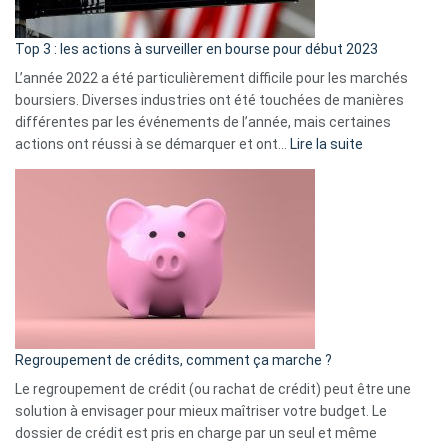
d’a
ass
Top 3 : les actions à surveiller en bourse pour début 2023
L’année 2022 a été particulièrement difficile pour les marchés
boursiers. Diverses industries ont été touchées de manières
différentes par les événements de l’année, mais certaines
:
actions ont réussi à se démarquer et ont…
Lire la suite
Top
3
:
les
actions
à
surveiller
en
bourse
Regroupement de crédits, comment ça marche ?
pour
début
Le regroupement de crédit (ou rachat de crédit) peut être une
2023
solution à envisager pour mieux maîtriser votre budget. Le
dossier de crédit est pris en charge par un seul et même