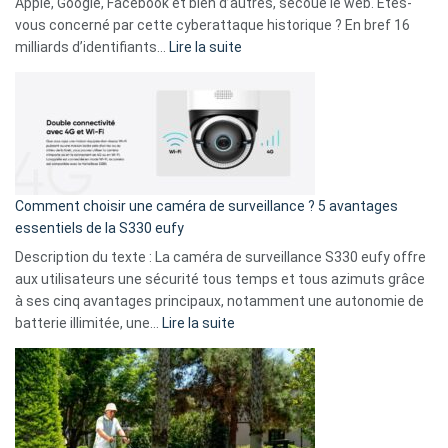
musicaux
Apple, Google, Facebook et bien d’autres, secoue le web. Êtes-
avec
vous concerné par cette cyberattaque historique ? En bref 16
9
:
milliards d’identifiants…
Lire la suite
amis
Cyberattaque
!
record
:
La
fuite
de
16
Comment choisir une caméra de surveillance ? 5 avantages
milliards
essentiels de la S330 eufy
de
Description du texte : La caméra de surveillance S330 eufy offre
données
aux utilisateurs une sécurité tous temps et tous azimuts grâce
menace
à ses cinq avantages principaux, notamment une autonomie de
Facebook,
:
batterie illimitée, une…
Lire la suite
Telegram
Comment
et
choisir
GitHub
une
caméra
de