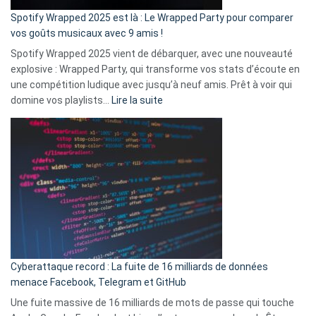
»
Spotify Wrapped 2025 est là : Le Wrapped Party pour comparer
:
vos goûts musicaux avec 9 amis !
comment
Spotify Wrapped 2025 vient de débarquer, avec une nouveauté
Solly
explosive : Wrapped Party, qui transforme vos stats d’écoute en
change
une compétition ludique avec jusqu’à neuf amis. Prêt à voir qui
la
:
domine vos playlists…
Lire la suite
vie
Spotify
des
Wrapped
sans-
2025
abri
est
en
là
3
:
secondes
Le
Wrapped
Party
pour
Cyberattaque record : La fuite de 16 milliards de données
comparer
menace Facebook, Telegram et GitHub
vos
goûts
Une fuite massive de 16 milliards de mots de passe qui touche