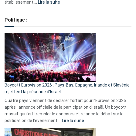
:
établissement.…
Lire la suite
Regroupement
de
Politique :
crédits,
comment
ça
marche
?
Boycott Eurovision 2026 : Pays-Bas, Espagne, Irlande et Slovénie
rejettent la présence d’Israël
Quatre pays viennent de déclarer forfait pour l’Eurovision 2026
après l’annonce officielle de la participation d’Israël. Un boycott
massif qui fait trembler le concours et relance le débat sur la
:
politisation de l’événement.…
Lire la suite
Boycott
Eurovision