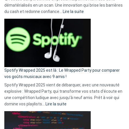
dématérialisés en un scan. Une innovation qui brise les barrières
:
du cash et redonne confiance…
Lire la suite
Fini
l’excuse
«
je
n’ai
pas
de
cash
»
Spotify Wrapped 2025 est là : Le Wrapped Party pour comparer
:
vos goûts musicaux avec 9 amis !
comment
Spotify Wrapped 2025 vient de débarquer, avec une nouveauté
Solly
explosive : Wrapped Party, qui transforme vos stats d’écoute en
change
une compétition ludique avec jusqu’à neuf amis. Prêt à voir qui
la
:
domine vos playlists…
Lire la suite
vie
Spotify
des
Wrapped
sans-
2025
abri