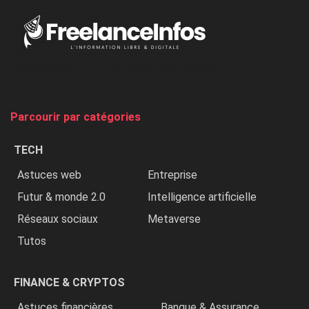
«
Au
Nigeria,
on
chasse
et
on
tue
Parcourir par catégories
les
chrétiens
TECH
»
Astuces web
Entreprise
Futur & monde 2.0
Intelligence artificielle
Réseaux sociaux
Metaverse
Tutos
FINANCE & CRYPTOS
Astuces financières
Banque & Assurance