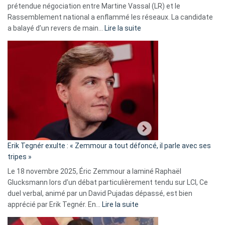
prétendue négociation entre Martine Vassal (LR) et le
Rassemblement national a enflammé les réseaux. La candidate
:
a balayé d’un revers de main…
Lire la suite
Martine
Vassal
accusée
d’alliance
secrète
avec
le
RN
:
«
Erik Tegnér exulte : « Zemmour a tout défoncé, il parle avec ses
C’est
tripes »
une
Le 18 novembre 2025, Éric Zemmour a laminé Raphaël
fake
Glucksmann lors d’un débat particulièrement tendu sur LCI, Ce
news
duel verbal, animé par un David Pujadas dépassé, est bien
»
:
apprécié par Erik Tegnér. En…
Lire la suite
Erik