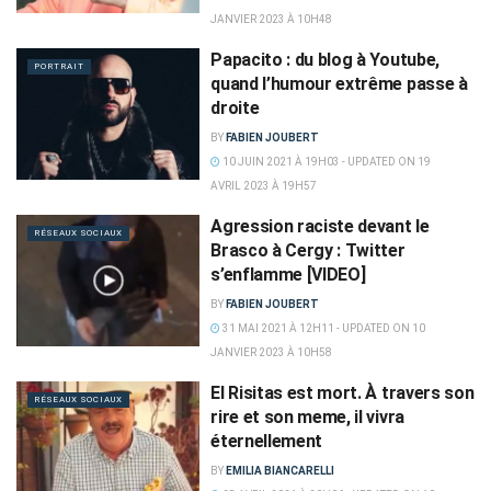
JANVIER 2023 À 10H48
Papacito : du blog à Youtube,
PORTRAIT
quand l’humour extrême passe à
droite
BY
FABIEN JOUBERT
10 JUIN 2021 À 19H03 - UPDATED ON 19
AVRIL 2023 À 19H57
Agression raciste devant le
RÉSEAUX SOCIAUX
Brasco à Cergy : Twitter
s’enflamme [VIDEO]
BY
FABIEN JOUBERT
31 MAI 2021 À 12H11 - UPDATED ON 10
JANVIER 2023 À 10H58
El Risitas est mort. À travers son
RÉSEAUX SOCIAUX
rire et son meme, il vivra
éternellement
BY
EMILIA BIANCARELLI