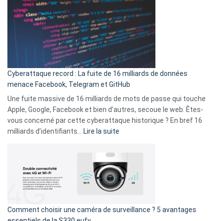
est
en
là
3
:
secondes
Le
Wrapped
Party
pour
Cyberattaque record : La fuite de 16 milliards de données
comparer
menace Facebook, Telegram et GitHub
vos
goûts
Une fuite massive de 16 milliards de mots de passe qui touche
musicaux
Apple, Google, Facebook et bien d’autres, secoue le web. Êtes-
avec
vous concerné par cette cyberattaque historique ? En bref 16
9
:
milliards d’identifiants…
Lire la suite
amis
Cyberattaque
!
record
:
La
fuite
de
16
Comment choisir une caméra de surveillance ? 5 avantages
milliards
essentiels de la S330 eufy