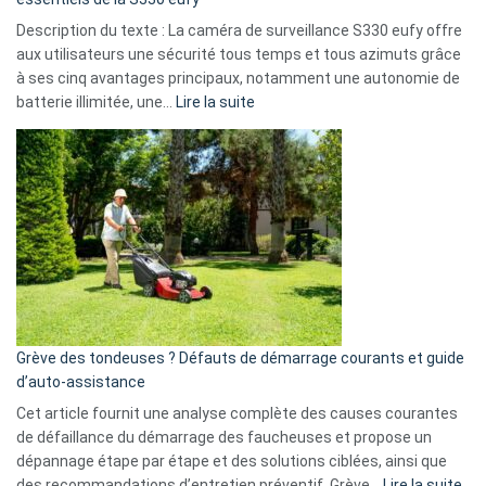
de
Description du texte : La caméra de surveillance S330 eufy offre
données
aux utilisateurs une sécurité tous temps et tous azimuts grâce
menace
à ses cinq avantages principaux, notamment une autonomie de
Facebook,
:
batterie illimitée, une…
Lire la suite
Telegram
Comment
et
choisir
GitHub
une
caméra
de
surveillance
?
5
avantages
essentiels
Grève des tondeuses ? Défauts de démarrage courants et guide
de
d’auto-assistance
la
S330
Cet article fournit une analyse complète des causes courantes
eufy
de défaillance du démarrage des faucheuses et propose un
dépannage étape par étape et des solutions ciblées, ainsi que
:
des recommandations d’entretien préventif. Grève…
Lire la suite