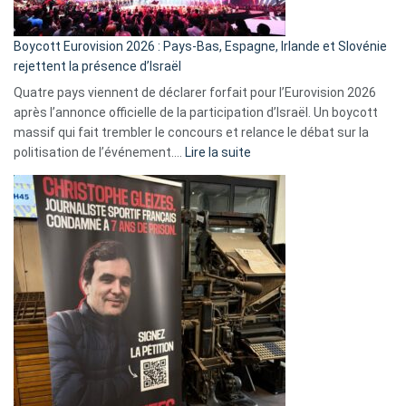
Boycott Eurovision 2026 : Pays-Bas, Espagne, Irlande et Slovénie
rejettent la présence d’Israël
Quatre pays viennent de déclarer forfait pour l’Eurovision 2026
après l’annonce officielle de la participation d’Israël. Un boycott
massif qui fait trembler le concours et relance le débat sur la
:
politisation de l’événement.…
Lire la suite
Boycott
Eurovision
2026
:
Pays-
Bas,
Espagne,
Irlande
et
Slovénie
rejettent
la