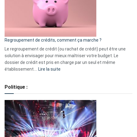
les
actions
à
surveiller
en
bourse
Regroupement de crédits, comment ça marche ?
pour
début
Le regroupement de crédit (ou rachat de crédit) peut être une
2023
solution à envisager pour mieux maîtriser votre budget. Le
dossier de crédit est pris en charge par un seul et même
:
établissement.…
Lire la suite
Regroupement
de
Politique :
crédits,
comment
ça
marche
?