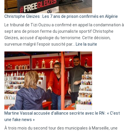
présence
d’Israël
Christophe Gleizes : Les 7 ans de prison confirmés en Algérie
Le tribunal de Tizi Ouzou a confirmé en appel la condamnation à
sept ans de prison ferme du journaliste sportif Christophe
Gleizes, accusé d’apologie du terrorisme. Cette décision,
:
survenue malgré l’espoir suscité par…
Lire la suite
Christophe
Gleizes
:
Les
7
ans
de
prison
confirmés
en
Martine Vassal accusée d’alliance secrète avec le RN : « C’est
Algérie
une fake news »
À trois mois du second tour des municipales à Marseille, une