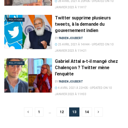
28 AVRIL 2021 À 20H06 - UPDATED ON 10
JANVIER 2023 À 11H17
Twitter supprime plusieurs
POLITIQUE
tweets, à la demande du
gouvernement indien
BY
FABIEN JOUBERT
25 AVRIL 2021 À 14H44 - UPDATED ON 10
JANVIER 2023 À 11H21
Gabriel Attal a-t-il mangé chez
POLITIQUE
Chalençon ? Twitter mène
l’enquête
BY
FABIEN JOUBERT
4 AVRIL 2021 À 22H05 - UPDATED ON 10
JANVIER 2023 À 11H33
1
…
12
13
14