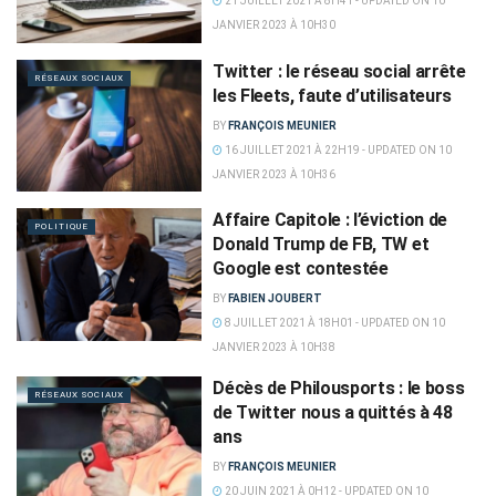
21 JUILLET 2021 À 8H41 - UPDATED ON 10
JANVIER 2023 À 10H30
Twitter : le réseau social arrête
RÉSEAUX SOCIAUX
les Fleets, faute d’utilisateurs
BY
FRANÇOIS MEUNIER
16 JUILLET 2021 À 22H19 - UPDATED ON 10
JANVIER 2023 À 10H36
Affaire Capitole : l’éviction de
POLITIQUE
Donald Trump de FB, TW et
Google est contestée
BY
FABIEN JOUBERT
8 JUILLET 2021 À 18H01 - UPDATED ON 10
JANVIER 2023 À 10H38
Décès de Philousports : le boss
RÉSEAUX SOCIAUX
de Twitter nous a quittés à 48
ans
BY
FRANÇOIS MEUNIER
20 JUIN 2021 À 0H12 - UPDATED ON 10