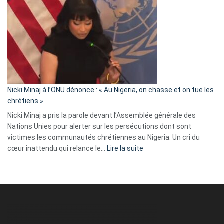
Tegnér
exulte
:
« Zemmour
a
tout
défoncé,
il
parle
Nicki Minaj à l’ONU dénonce : « Au Nigeria, on chasse et on tue les
avec
chrétiens »
ses
Nicki Minaj a pris la parole devant l’Assemblée générale des
tripes »
Nations Unies pour alerter sur les persécutions dont sont
victimes les communautés chrétiennes au Nigeria. Un cri du
:
cœur inattendu qui relance le…
Lire la suite
Nicki
Minaj
à
l’ONU
dénonce
: