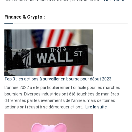
Grè
de
Finance & Crypto :
to
?
Déf
de
dé
cou
et
gui
d’a
ass
Top 3 : les actions à surveiller en bourse pour début 2023
L’année 2022 a été particulièrement difficile pour les marchés
boursiers. Diverses industries ont été touchées de manières
différentes par les événements de l’année, mais certaines
:
actions ont réussi à se démarquer et ont…
Lire la suite
Top
3
: