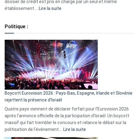
dossier de crédit est pris en charge par un seul et même
:
établissement.…
Lire la suite
Regroupement
de
Politique :
crédits,
comment
ça
marche
?
Boycott Eurovision 2026 : Pays-Bas, Espagne, Irlande et Slovénie
rejettent la présence d’Israël
Quatre pays viennent de déclarer forfait pour l’Eurovision 2026
après l’annonce officielle de la participation d’Israël. Un boycott
massif qui fait trembler le concours et relance le débat sur la
:
politisation de l’événement.…
Lire la suite
Boycott