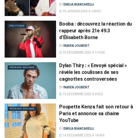
BY
EMILIA BIANCARELLI
19 JANVIER 2024 À 10H52
Booba : découvrez la réaction du
POLITIQUE
rappeur après 21e 49.3
d’Élisabeth Borne
BY
FABIEN JOUBERT
15 DÉCEMBRE 2023 À 11H26
Dylan Thiry : « Envoyé spécial »
RÉSEAUX SOCIAUX
révèle les coulisses de ses
cagnottes controversées
BY
FABIEN JOUBERT
15 DÉCEMBRE 2023 À 9H52
Poupette Kenza fait son retour à
RÉSEAUX SOCIAUX
Paris et annonce sa chaine
YouTube
BY
EMILIA BIANCARELLI
14 DÉCEMBRE 2023 À 14H54