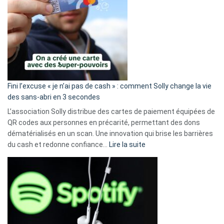
Fini l’excuse « je n’ai pas de cash » : comment Solly change la vie
des sans-abri en 3 secondes
L’association Solly distribue des cartes de paiement équipées de
QR codes aux personnes en précarité, permettant des dons
dématérialisés en un scan. Une innovation qui brise les barrières
:
du cash et redonne confiance…
Lire la suite
Fini
l’excuse
«
je
n’ai
pas
de