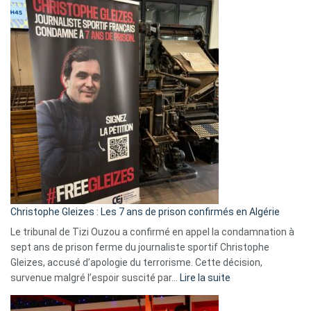
Eurovision
2026
:
Pays-
Bas,
Espagne,
Irlande
et
Slovénie
rejettent
la
présence
d’Israël
Christophe Gleizes : Les 7 ans de prison confirmés en Algérie
Le tribunal de Tizi Ouzou a confirmé en appel la condamnation à
sept ans de prison ferme du journaliste sportif Christophe
Gleizes, accusé d’apologie du terrorisme. Cette décision,
:
survenue malgré l’espoir suscité par…
Lire la suite
Christophe
Gleizes