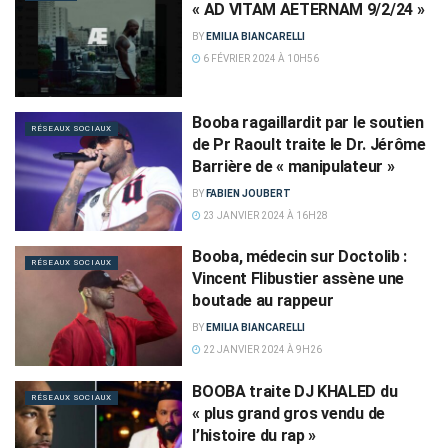
« AD VITAM AETERNAM 9/2/24 »
BY
EMILIA BIANCARELLI
6 FÉVRIER 2024 À 10H56
Booba ragaillardit par le soutien
RÉSEAUX SOCIAUX
de Pr Raoult traite le Dr. Jérôme
Barrière de « manipulateur »
BY
FABIEN JOUBERT
23 JANVIER 2024 À 16H28
Booba, médecin sur Doctolib :
RÉSEAUX SOCIAUX
Vincent Flibustier assène une
boutade au rappeur
BY
EMILIA BIANCARELLI
22 JANVIER 2024 À 9H26
BOOBA traite DJ KHALED du
RÉSEAUX SOCIAUX
« plus grand gros vendu de
l’histoire du rap »