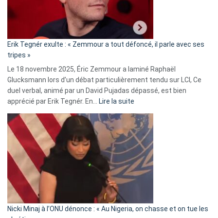
le
RN
:
«
Erik Tegnér exulte : « Zemmour a tout défoncé, il parle avec ses
C’est
tripes »
une
Le 18 novembre 2025, Éric Zemmour a laminé Raphaël
fake
Glucksmann lors d’un débat particulièrement tendu sur LCI, Ce
news
duel verbal, animé par un David Pujadas dépassé, est bien
»
:
apprécié par Erik Tegnér. En…
Lire la suite
Erik
Tegnér
exulte
:
« Zemmour
a
tout
défoncé,
il
parle
Nicki Minaj à l’ONU dénonce : « Au Nigeria, on chasse et on tue les