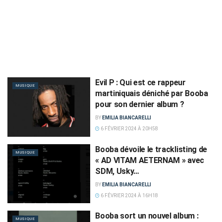
Evil P : Qui est ce rappeur
MUSIQUE
martiniquais déniché par Booba
pour son dernier album ?
BY
EMILIA BIANCARELLI
6 FÉVRIER 2024 À 20H58
Booba dévoile le tracklisting de
MUSIQUE
« AD VITAM AETERNAM » avec
SDM, Usky…
BY
EMILIA BIANCARELLI
6 FÉVRIER 2024 À 16H18
Booba sort un nouvel album :
MUSIQUE