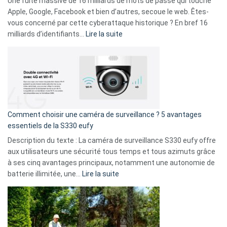
Une fuite massive de 16 milliards de mots de passe qui touche
musicaux
Apple, Google, Facebook et bien d’autres, secoue le web. Êtes-
avec
vous concerné par cette cyberattaque historique ? En bref 16
9
:
milliards d’identifiants…
Lire la suite
amis
Cyberattaque
!
record
:
La
fuite
de
16
Comment choisir une caméra de surveillance ? 5 avantages
milliards
essentiels de la S330 eufy
de
Description du texte : La caméra de surveillance S330 eufy offre
données
aux utilisateurs une sécurité tous temps et tous azimuts grâce
menace
à ses cinq avantages principaux, notamment une autonomie de
Facebook,
:
batterie illimitée, une…
Lire la suite
Telegram
Comment
et
choisir
GitHub
une
caméra