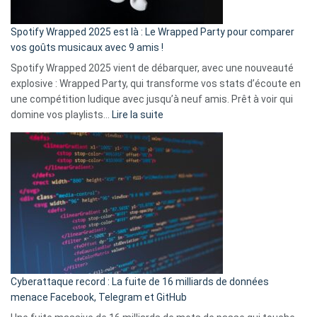
cash
»
Spotify Wrapped 2025 est là : Le Wrapped Party pour comparer
:
vos goûts musicaux avec 9 amis !
comment
Spotify Wrapped 2025 vient de débarquer, avec une nouveauté
Solly
explosive : Wrapped Party, qui transforme vos stats d’écoute en
change
une compétition ludique avec jusqu’à neuf amis. Prêt à voir qui
la
:
domine vos playlists…
Lire la suite
vie
Spotify
des
Wrapped
sans-
2025
abri
est
en
là
3
:
secondes
Le
Wrapped
Party
pour
Cyberattaque record : La fuite de 16 milliards de données
comparer
menace Facebook, Telegram et GitHub
vos
goûts