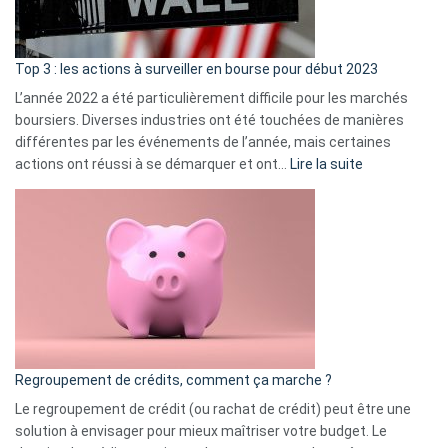
gui
d’a
ass
Top 3 : les actions à surveiller en bourse pour début 2023
L’année 2022 a été particulièrement difficile pour les marchés
boursiers. Diverses industries ont été touchées de manières
différentes par les événements de l’année, mais certaines
:
actions ont réussi à se démarquer et ont…
Lire la suite
Top
3
:
les
actions
à
surveiller
en
bourse
Regroupement de crédits, comment ça marche ?
pour
début
Le regroupement de crédit (ou rachat de crédit) peut être une
2023
solution à envisager pour mieux maîtriser votre budget. Le