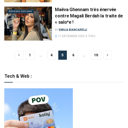
Maëva Ghennam très énervée
RÉSEAUX SOCIAUX
contre Magali Berdah la traite de
« salo*e !
BY
EMILIA BIANCARELLI
11 DÉCEMBRE 2023 À 7H52
1
…
4
5
6
…
10
Tech & Web :