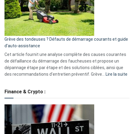
de
surveillance
?
5
avantages
essentiels
Grève des tondeuses ? Défauts de démarrage courants et guide
de
d’auto-assistance
la
S330
Cet article fournit une analyse complète des causes courantes
eufy
de défaillance du démarrage des faucheuses et propose un
dépannage étape par étape et des solutions ciblées, ainsi que
:
des recommandations d’entretien préventif. Grève…
Lire la suite
Grè
de
Finance & Crypto :
to
?
Déf
de
dé
cou
et