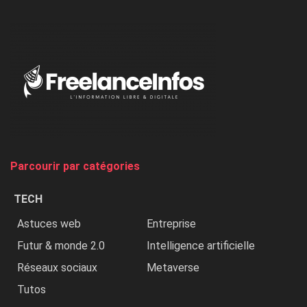
l’ONU
dénonce
:
«
Au
Nigeria,
on
chasse
et
on
tue
Parcourir par catégories
les
chrétiens
TECH
»
Astuces web
Entreprise
Futur & monde 2.0
Intelligence artificielle
Réseaux sociaux
Metaverse
Tutos