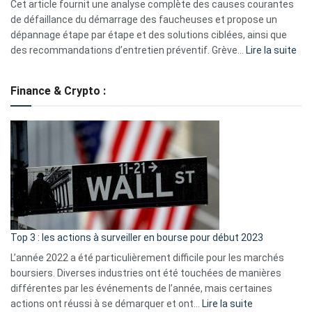
S330
Cet article fournit une analyse complète des causes courantes
eufy
de défaillance du démarrage des faucheuses et propose un
dépannage étape par étape et des solutions ciblées, ainsi que
:
des recommandations d’entretien préventif. Grève…
Lire la suite
Grè
de
Finance & Crypto :
to
?
Déf
de
dé
cou
et
gui
d’a
ass
Top 3 : les actions à surveiller en bourse pour début 2023
L’année 2022 a été particulièrement difficile pour les marchés
boursiers. Diverses industries ont été touchées de manières
différentes par les événements de l’année, mais certaines
:
actions ont réussi à se démarquer et ont…
Lire la suite