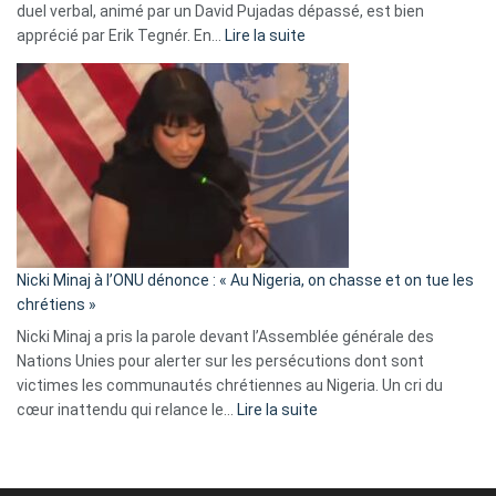
duel verbal, animé par un David Pujadas dépassé, est bien
»
:
apprécié par Erik Tegnér. En…
Lire la suite
Erik
Tegnér
exulte
:
« Zemmour
a
tout
défoncé,
il
parle
Nicki Minaj à l’ONU dénonce : « Au Nigeria, on chasse et on tue les
avec
chrétiens »
ses
Nicki Minaj a pris la parole devant l’Assemblée générale des
tripes »
Nations Unies pour alerter sur les persécutions dont sont
victimes les communautés chrétiennes au Nigeria. Un cri du
:
cœur inattendu qui relance le…
Lire la suite
Nicki
Minaj
à