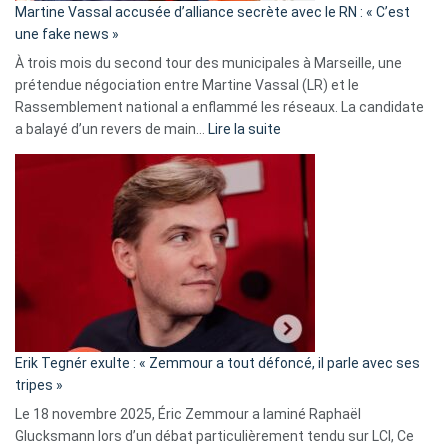
Martine Vassal accusée d’alliance secrète avec le RN : « C’est
Algérie
une fake news »
À trois mois du second tour des municipales à Marseille, une
prétendue négociation entre Martine Vassal (LR) et le
Rassemblement national a enflammé les réseaux. La candidate
:
a balayé d’un revers de main…
Lire la suite
Martine
Vassal
accusée
d’alliance
secrète
avec
le
RN
:
«
Erik Tegnér exulte : « Zemmour a tout défoncé, il parle avec ses
C’est
tripes »
une
Le 18 novembre 2025, Éric Zemmour a laminé Raphaël
fake
Glucksmann lors d’un débat particulièrement tendu sur LCI, Ce
news