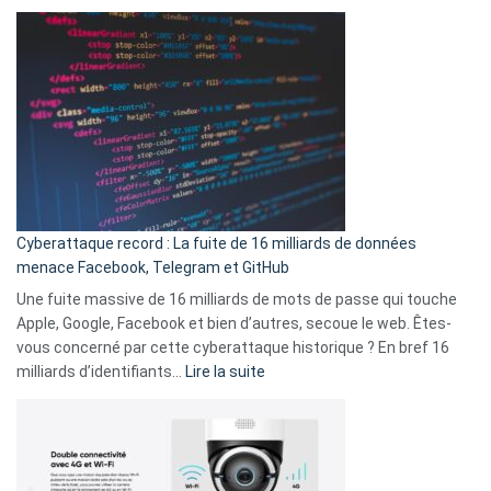
Spotify
des
Wrapped
sans-
2025
abri
est
en
là
3
:
secondes
Le
Wrapped
Party
pour
Cyberattaque record : La fuite de 16 milliards de données
comparer
menace Facebook, Telegram et GitHub
vos
goûts
Une fuite massive de 16 milliards de mots de passe qui touche
musicaux
Apple, Google, Facebook et bien d’autres, secoue le web. Êtes-
avec
vous concerné par cette cyberattaque historique ? En bref 16
9
:
milliards d’identifiants…
Lire la suite
amis
Cyberattaque
!
record
:
La
fuite