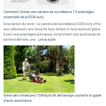
de
16
Comment choisir une caméra de surveillance ? 5 avantages
milliards
essentiels de la S330 eufy
de
Description du texte : La caméra de surveillance S330 eufy offre
données
aux utilisateurs une sécurité tous temps et tous azimuts grâce
menace
à ses cinq avantages principaux, notamment une autonomie de
Facebook,
:
batterie illimitée, une…
Lire la suite
Telegram
Comment
et
choisir
GitHub
une
caméra
de
surveillance
?
5
avantages
essentiels
Grève des tondeuses ? Défauts de démarrage courants et guide
de
d’auto-assistance
la