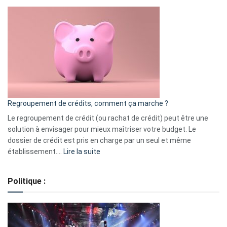
Top
3
:
les
actions
à
surveiller
en
bourse
Regroupement de crédits, comment ça marche ?
pour
début
Le regroupement de crédit (ou rachat de crédit) peut être une
2023
solution à envisager pour mieux maîtriser votre budget. Le
dossier de crédit est pris en charge par un seul et même
:
établissement.…
Lire la suite
Regroupement
de
Politique :
crédits,
comment
ça
marche