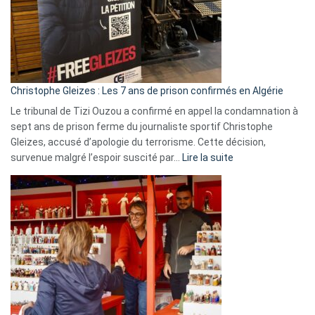
Slovénie
rejettent
la
présence
d’Israël
Christophe Gleizes : Les 7 ans de prison confirmés en Algérie
Le tribunal de Tizi Ouzou a confirmé en appel la condamnation à
sept ans de prison ferme du journaliste sportif Christophe
Gleizes, accusé d’apologie du terrorisme. Cette décision,
:
survenue malgré l’espoir suscité par…
Lire la suite
Christophe
Gleizes
:
Les
7
ans
de
prison
confirmés
en