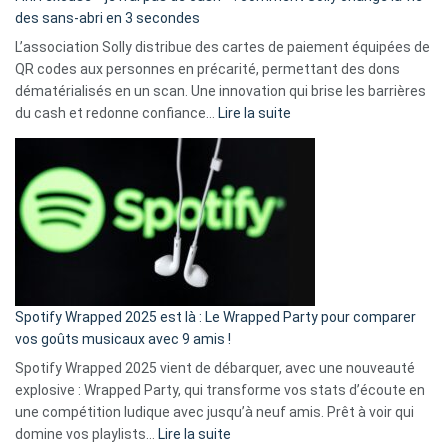
des sans-abri en 3 secondes
L’association Solly distribue des cartes de paiement équipées de
QR codes aux personnes en précarité, permettant des dons
dématérialisés en un scan. Une innovation qui brise les barrières
:
du cash et redonne confiance…
Lire la suite
Fini
l’excuse
«
je
n’ai
pas
de
cash
»
Spotify Wrapped 2025 est là : Le Wrapped Party pour comparer
:
vos goûts musicaux avec 9 amis !
comment
Spotify Wrapped 2025 vient de débarquer, avec une nouveauté
Solly
explosive : Wrapped Party, qui transforme vos stats d’écoute en
change
une compétition ludique avec jusqu’à neuf amis. Prêt à voir qui
la
:
domine vos playlists…
Lire la suite
vie