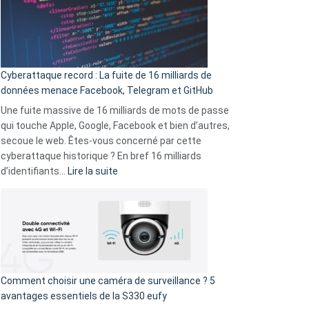
:
Le
Wrapped
Party
pour
Cyberattaque record : La fuite de 16 milliards de
comparer
données menace Facebook, Telegram et GitHub
vos
goûts
Une fuite massive de 16 milliards de mots de passe
musicaux
qui touche Apple, Google, Facebook et bien d’autres,
avec
secoue le web. Êtes-vous concerné par cette
9
cyberattaque historique ? En bref 16 milliards
amis
:
d’identifiants…
Lire la suite
!
Cyberattaque
record
:
La
fuite
de
16
Comment choisir une caméra de surveillance ? 5
milliards
avantages essentiels de la S330 eufy
de