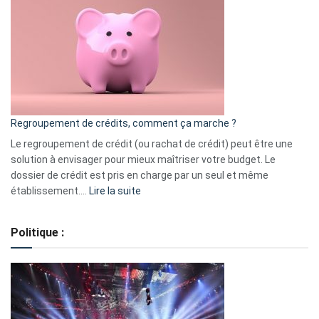
:
les
actions
à
surveiller
en
bourse
Regroupement de crédits, comment ça marche ?
pour
début
Le regroupement de crédit (ou rachat de crédit) peut être une
2023
solution à envisager pour mieux maîtriser votre budget. Le
dossier de crédit est pris en charge par un seul et même
:
établissement.…
Lire la suite
Regroupement
de
Politique :
crédits,
comment
ça
marche
?