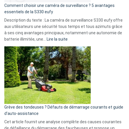
16
Comment choisir une caméra de surveillance ? 5 avantages
milliards
essentiels de la S330 eufy
de
Description du texte : La caméra de surveillance S330 eufy offre
données
aux utilisateurs une sécurité tous temps et tous azimuts grâce
menace
à ses cinq avantages principaux, notamment une autonomie de
Facebook,
:
batterie illimitée, une…
Lire la suite
Telegram
Comment
et
choisir
GitHub
une
caméra
de
surveillance
?
5
avantages
essentiels
Grève des tondeuses ? Défauts de démarrage courants et guide
de
d’auto-assistance
la
S330
Cet article fournit une analyse complète des causes courantes
eufy
de défaillance du démarrage des faucheuses et propose un