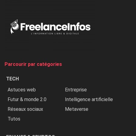
:
«
Au
Nigeria,
on
chasse
et
on
tue
Parcourir par catégories
les
chrétiens
TECH
»
Astuces web
Entreprise
Futur & monde 2.0
Intelligence artificielle
Réseaux sociaux
Metaverse
Tutos