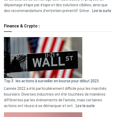
dépannage étape par étape et des solutions ciblées, ainsi que
:
des recommandations d’entretien préventif. Grève…
Lire la suite
Grè
de
Finance & Crypto :
to
?
Déf
de
dé
cou
et
gui
d’a
ass
Top 3 : les actions à surveiller en bourse pour début 2023
L’année 2022 a été particulièrement difficile pour les marchés
boursiers. Diverses industries ont été touchées de manières
différentes par les événements de l’année, mais certaines
:
actions ont réussi à se démarquer et ont…
Lire la suite
Top
3