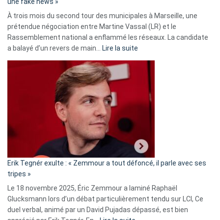
une fake news »
À trois mois du second tour des municipales à Marseille, une
prétendue négociation entre Martine Vassal (LR) et le
Rassemblement national a enflammé les réseaux. La candidate
:
a balayé d’un revers de main…
Lire la suite
Martine
Vassal
accusée
d’alliance
secrète
avec
le
RN
:
«
Erik Tegnér exulte : « Zemmour a tout défoncé, il parle avec ses
C’est
tripes »
une
Le 18 novembre 2025, Éric Zemmour a laminé Raphaël
fake
Glucksmann lors d’un débat particulièrement tendu sur LCI, Ce
news
duel verbal, animé par un David Pujadas dépassé, est bien
»
: