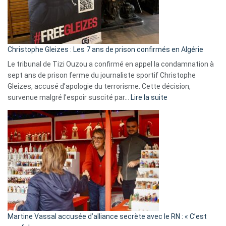
rejettent
la
présence
d’Israël
Christophe Gleizes : Les 7 ans de prison confirmés en Algérie
Le tribunal de Tizi Ouzou a confirmé en appel la condamnation à
sept ans de prison ferme du journaliste sportif Christophe
Gleizes, accusé d’apologie du terrorisme. Cette décision,
:
survenue malgré l’espoir suscité par…
Lire la suite
Christophe
Gleizes
:
Les
7
ans
de
prison
confirmés
en
Martine Vassal accusée d’alliance secrète avec le RN : « C’est
Algérie