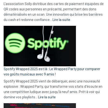
L’association Solly distribue des cartes de paiement équipées de
QR codes aux personnes en précarité, permettant des dons
dématérialisés en un scan. Une innovation qui brise les barrières
:
du cash et redonne confiance…
Lire la suite
Fini
l’excuse
«
je
n’ai
pas
de
cash
»
Spotify Wrapped 2025 est là : Le Wrapped Party pour comparer
:
vos goûts musicaux avec 9 amis !
comment
Spotify Wrapped 2025 vient de débarquer, avec une nouveauté
Solly
explosive : Wrapped Party, qui transforme vos stats d’écoute en
change
une compétition ludique avec jusqu’à neuf amis. Prêt à voir qui
la
:
domine vos playlists…
Lire la suite
vie
Spotify
des
Wrapped