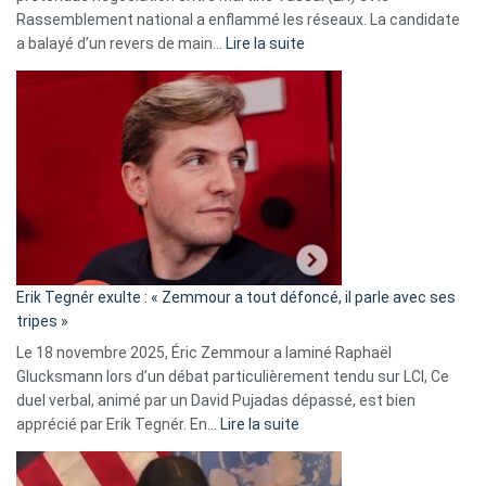
Rassemblement national a enflammé les réseaux. La candidate
:
a balayé d’un revers de main…
Lire la suite
Martine
Vassal
accusée
d’alliance
secrète
avec
le
RN
:
«
Erik Tegnér exulte : « Zemmour a tout défoncé, il parle avec ses
C’est
tripes »
une
Le 18 novembre 2025, Éric Zemmour a laminé Raphaël
fake
Glucksmann lors d’un débat particulièrement tendu sur LCI, Ce
news
duel verbal, animé par un David Pujadas dépassé, est bien
»
:
apprécié par Erik Tegnér. En…
Lire la suite
Erik
Tegnér