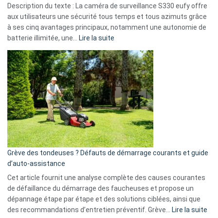
Description du texte : La caméra de surveillance S330 eufy offre
données
aux utilisateurs une sécurité tous temps et tous azimuts grâce
menace
à ses cinq avantages principaux, notamment une autonomie de
Facebook,
:
batterie illimitée, une…
Lire la suite
Telegram
Comment
et
choisir
GitHub
une
caméra
de
surveillance
?
5
avantages
essentiels
Grève des tondeuses ? Défauts de démarrage courants et guide
de
d’auto-assistance
la
S330
Cet article fournit une analyse complète des causes courantes
eufy
de défaillance du démarrage des faucheuses et propose un
dépannage étape par étape et des solutions ciblées, ainsi que
:
des recommandations d’entretien préventif. Grève…
Lire la suite