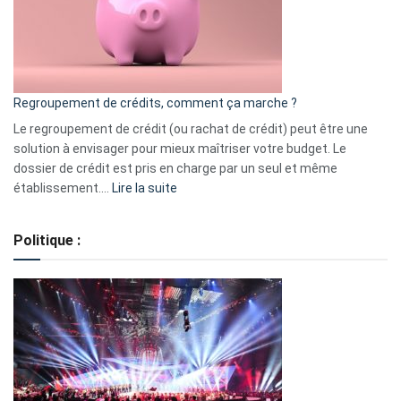
actions
à
surveiller
en
bourse
Regroupement de crédits, comment ça marche ?
pour
début
Le regroupement de crédit (ou rachat de crédit) peut être une
2023
solution à envisager pour mieux maîtriser votre budget. Le
dossier de crédit est pris en charge par un seul et même
:
établissement.…
Lire la suite
Regroupement
de
Politique :
crédits,
comment
ça
marche
?