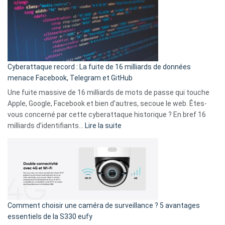
là
3
:
secondes
Le
Wrapped
Party
pour
Cyberattaque record : La fuite de 16 milliards de données
comparer
menace Facebook, Telegram et GitHub
vos
goûts
Une fuite massive de 16 milliards de mots de passe qui touche
musicaux
Apple, Google, Facebook et bien d’autres, secoue le web. Êtes-
avec
vous concerné par cette cyberattaque historique ? En bref 16
9
:
milliards d’identifiants…
Lire la suite
amis
Cyberattaque
!
record
:
La
fuite
de
16
Comment choisir une caméra de surveillance ? 5 avantages
milliards
essentiels de la S330 eufy
de