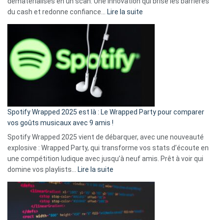
dématérialisés en un scan. Une innovation qui brise les barrières
:
du cash et redonne confiance…
Lire la suite
Fini
l’excuse
«
je
n’ai
pas
de
cash
»
Spotify Wrapped 2025 est là : Le Wrapped Party pour comparer
:
vos goûts musicaux avec 9 amis !
comment
Spotify Wrapped 2025 vient de débarquer, avec une nouveauté
Solly
explosive : Wrapped Party, qui transforme vos stats d’écoute en
change
une compétition ludique avec jusqu’à neuf amis. Prêt à voir qui
la
:
domine vos playlists…
Lire la suite
vie
Spotify
des
Wrapped
sans-
2025
abri
est
en