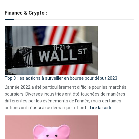
Grè
de
Finance & Crypto :
to
?
Déf
de
dé
cou
et
gui
d’a
ass
Top 3 : les actions à surveiller en bourse pour début 2023
L’année 2022 a été particulièrement difficile pour les marchés
boursiers. Diverses industries ont été touchées de manières
différentes par les événements de l’année, mais certaines
:
actions ont réussi à se démarquer et ont…
Lire la suite
Top
3
:
les