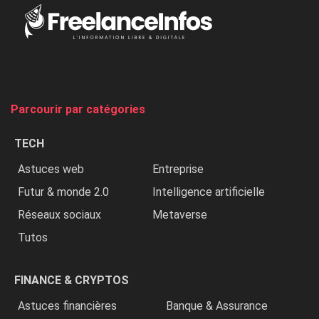
Au
Nigeria,
on
chasse
et
on
tue
Parcourir par catégories
les
chrétiens
TECH
»
Astuces web
Entreprise
Futur & monde 2.0
Intelligence artificielle
Réseaux sociaux
Metaverse
Tutos
FINANCE & CRYPTOS
Astuces financières
Banque & Assurance