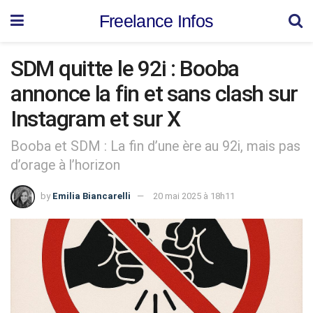
Freelance Infos
SDM quitte le 92i : Booba
annonce la fin et sans clash sur
Instagram et sur X
Booba et SDM : La fin d’une ère au 92i, mais pas
d’orage à l’horizon
by
Emilia Biancarelli
20 mai 2025 à 18h11