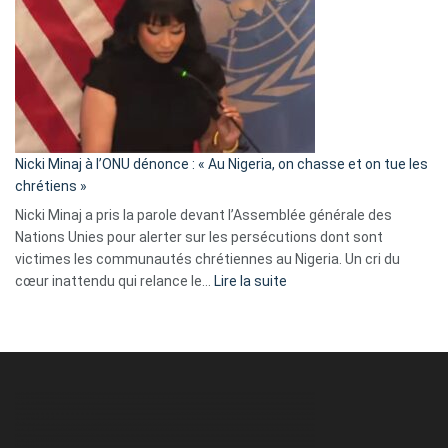
exulte
:
« Zemmour
a
tout
défoncé,
il
parle
Nicki Minaj à l’ONU dénonce : « Au Nigeria, on chasse et on tue les
avec
chrétiens »
ses
Nicki Minaj a pris la parole devant l’Assemblée générale des
tripes »
Nations Unies pour alerter sur les persécutions dont sont
victimes les communautés chrétiennes au Nigeria. Un cri du
:
cœur inattendu qui relance le…
Lire la suite
Nicki
Minaj
à
l’ONU
dénonce
:
«