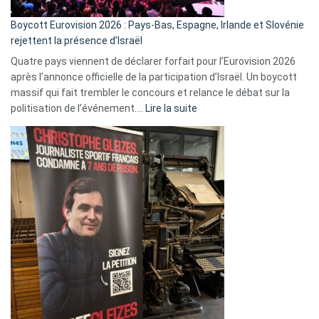
Boycott Eurovision 2026 : Pays-Bas, Espagne, Irlande et Slovénie
rejettent la présence d’Israël
Quatre pays viennent de déclarer forfait pour l’Eurovision 2026
après l’annonce officielle de la participation d’Israël. Un boycott
massif qui fait trembler le concours et relance le débat sur la
:
politisation de l’événement.…
Lire la suite
Boycott
Eurovision
2026
:
Pays-
Bas,
Espagne,
Irlande
et
Slovénie
rejettent
la
présence