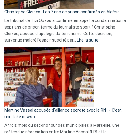
d’Israël
Christophe Gleizes : Les 7 ans de prison confirmés en Algérie
Le tribunal de Tizi Ouzou a confirmé en appel la condamnation à
sept ans de prison ferme du journaliste sportif Christophe
Gleizes, accusé d’apologie du terrorisme. Cette décision,
:
survenue malgré l’espoir suscité par…
Lire la suite
Christophe
Gleizes
:
Les
7
ans
de
prison
confirmés
en
Martine Vassal accusée d’alliance secrète avec le RN : « C’est
Algérie
une fake news »
À trois mois du second tour des municipales à Marseille, une
prétendue négociation entre Martine Vassal (LR) et le