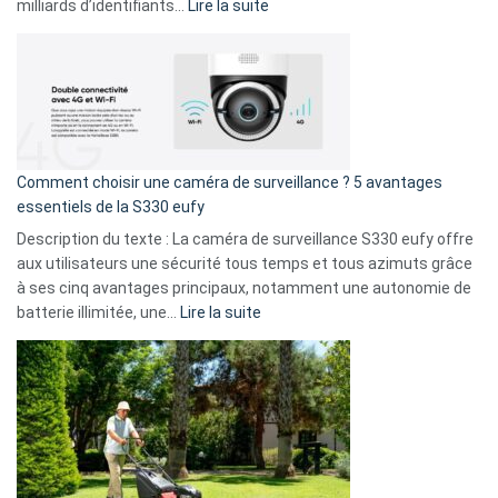
9
:
milliards d’identifiants…
Lire la suite
amis
Cyberattaque
!
record
:
La
fuite
de
16
Comment choisir une caméra de surveillance ? 5 avantages
milliards
essentiels de la S330 eufy
de
Description du texte : La caméra de surveillance S330 eufy offre
données
aux utilisateurs une sécurité tous temps et tous azimuts grâce
menace
à ses cinq avantages principaux, notamment une autonomie de
Facebook,
:
batterie illimitée, une…
Lire la suite
Telegram
Comment
et
choisir
GitHub
une
caméra
de
surveillance
?