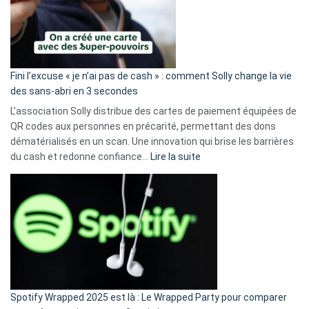
Fini l’excuse « je n’ai pas de cash » : comment Solly change la vie
des sans-abri en 3 secondes
L’association Solly distribue des cartes de paiement équipées de
QR codes aux personnes en précarité, permettant des dons
dématérialisés en un scan. Une innovation qui brise les barrières
:
du cash et redonne confiance…
Lire la suite
Fini
l’excuse
«
je
n’ai
pas
de
cash
»
Spotify Wrapped 2025 est là : Le Wrapped Party pour comparer
: