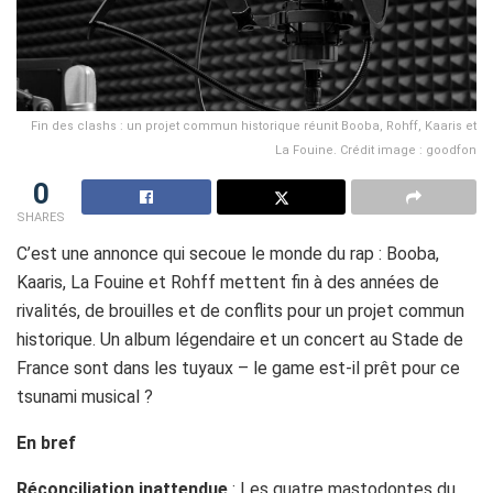
Fin des clashs : un projet commun historique réunit Booba, Rohff, Kaaris et
La Fouine. Crédit image : goodfon
0
SHARES
C’est une annonce qui secoue le monde du rap : Booba,
Kaaris, La Fouine et Rohff mettent fin à des années de
rivalités, de brouilles et de conflits pour un projet commun
historique. Un album légendaire et un concert au Stade de
France sont dans les tuyaux – le game est-il prêt pour ce
tsunami musical ?
En bref
Réconciliation inattendue
: Les quatre mastodontes du