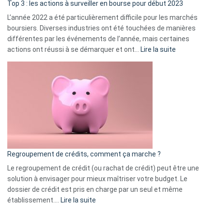
ass
Top 3 : les actions à surveiller en bourse pour début 2023
L’année 2022 a été particulièrement difficile pour les marchés
boursiers. Diverses industries ont été touchées de manières
différentes par les événements de l’année, mais certaines
:
actions ont réussi à se démarquer et ont…
Lire la suite
Top
3
:
les
actions
à
surveiller
en
bourse
Regroupement de crédits, comment ça marche ?
pour
début
Le regroupement de crédit (ou rachat de crédit) peut être une
2023
solution à envisager pour mieux maîtriser votre budget. Le
dossier de crédit est pris en charge par un seul et même
:
établissement.…
Lire la suite
Regroupement