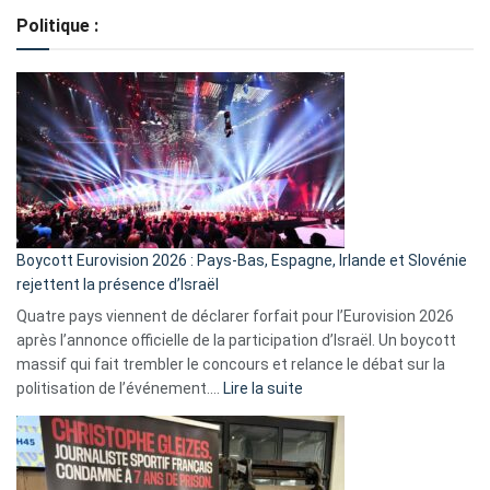
de
Politique :
crédits,
comment
ça
marche
?
Boycott Eurovision 2026 : Pays-Bas, Espagne, Irlande et Slovénie
rejettent la présence d’Israël
Quatre pays viennent de déclarer forfait pour l’Eurovision 2026
après l’annonce officielle de la participation d’Israël. Un boycott
massif qui fait trembler le concours et relance le débat sur la
:
politisation de l’événement.…
Lire la suite
Boycott
Eurovision
2026
: