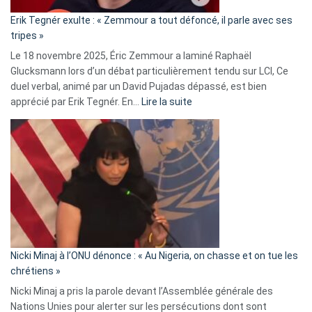
«
Erik Tegnér exulte : « Zemmour a tout défoncé, il parle avec ses
C’est
tripes »
une
Le 18 novembre 2025, Éric Zemmour a laminé Raphaël
fake
Glucksmann lors d’un débat particulièrement tendu sur LCI, Ce
news
duel verbal, animé par un David Pujadas dépassé, est bien
»
:
apprécié par Erik Tegnér. En…
Lire la suite
Erik
Tegnér
exulte
:
« Zemmour
a
tout
défoncé,
il
parle
Nicki Minaj à l’ONU dénonce : « Au Nigeria, on chasse et on tue les
avec
chrétiens »
ses
Nicki Minaj a pris la parole devant l’Assemblée générale des
tripes »
Nations Unies pour alerter sur les persécutions dont sont