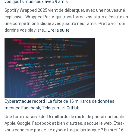
vos goûts musicaux avec 9 amis !
comment
Spotify Wrapped 2025 vient de débarquer, avec une nouveauté
Solly
explosive : Wrapped Party, qui transforme vos stats d’écoute en
change
une compétition ludique avec jusqu’à neuf amis. Prêt à voir qui
la
:
domine vos playlists…
Lire la suite
vie
Spotify
des
Wrapped
sans-
2025
abri
est
en
là
3
:
secondes
Le
Wrapped
Party
pour
Cyberattaque record : La fuite de 16 milliards de données
comparer
menace Facebook, Telegram et GitHub
vos
goûts
Une fuite massive de 16 milliards de mots de passe qui touche
musicaux
Apple, Google, Facebook et bien d’autres, secoue le web. Êtes-
avec
vous concerné par cette cyberattaque historique ? En bref 16