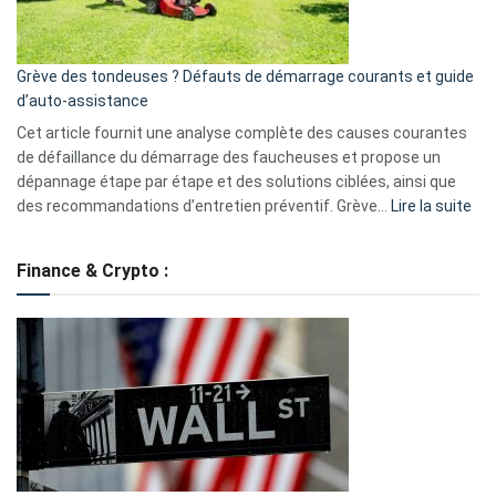
5
avantages
essentiels
Grève des tondeuses ? Défauts de démarrage courants et guide
de
d’auto-assistance
la
S330
Cet article fournit une analyse complète des causes courantes
eufy
de défaillance du démarrage des faucheuses et propose un
dépannage étape par étape et des solutions ciblées, ainsi que
:
des recommandations d’entretien préventif. Grève…
Lire la suite
Grè
de
Finance & Crypto :
to
?
Déf
de
dé
cou
et
gui
d’a