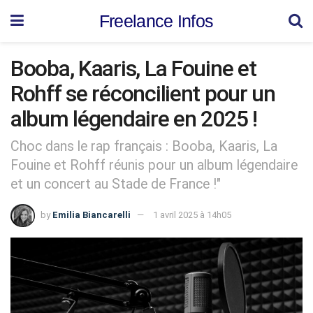
Freelance Infos
Booba, Kaaris, La Fouine et
Rohff se réconcilient pour un
album légendaire en 2025 !
Choc dans le rap français : Booba, Kaaris, La
Fouine et Rohff réunis pour un album légendaire
et un concert au Stade de France !"
by
Emilia Biancarelli
1 avril 2025 à 14h05