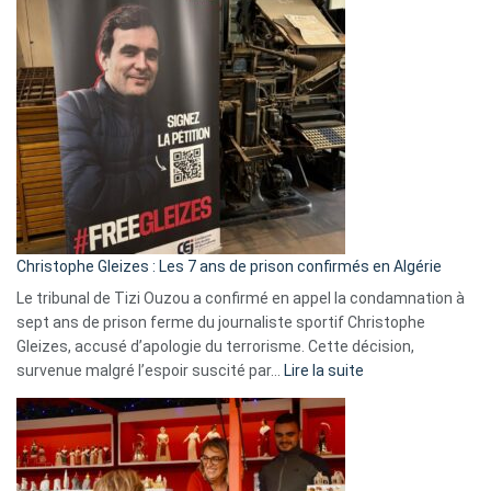
Pays-
Bas,
Espagne,
Irlande
et
Slovénie
rejettent
la
présence
d’Israël
Christophe Gleizes : Les 7 ans de prison confirmés en Algérie
Le tribunal de Tizi Ouzou a confirmé en appel la condamnation à
sept ans de prison ferme du journaliste sportif Christophe
Gleizes, accusé d’apologie du terrorisme. Cette décision,
:
survenue malgré l’espoir suscité par…
Lire la suite
Christophe
Gleizes
:
Les
7