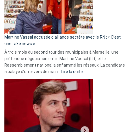
ans
de
prison
confirmés
en
Martine Vassal accusée d’alliance secrète avec le RN : « C’est
Algérie
une fake news »
À trois mois du second tour des municipales à Marseille, une
prétendue négociation entre Martine Vassal (LR) et le
Rassemblement national a enflammé les réseaux. La candidate
:
a balayé d’un revers de main…
Lire la suite
Martine
Vassal
accusée
d’alliance
secrète
avec
le
RN
: