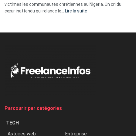
victimes les communautés chrétiennes au Nigeria. Un cri du
:
cœur inattendu qui relance le…
Lire la suite
Nicki
Minaj
à
l’ONU
dénonce
:
«
Au
Nigeria,
on
chasse
et
on
tue
Parcourir par catégories
les
chrétiens
TECH
»
Astuces web
Entreprise