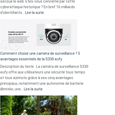
avec
secoue le web. Êtes-vous concerné par cette
9
cyberattaque historique ? En bref 16 milliards
amis
:
d’identifiants…
Lire la suite
!
Cyberattaque
record
:
La
fuite
de
16
Comment choisir une caméra de surveillance ? 5
milliards
avantages essentiels de la S330 eufy
de
Description du texte : La caméra de surveillance S330
données
eufy offre aux utilisateurs une sécurité tous temps
menace
et tous azimuts grâce à ses cinq avantages
Facebook,
principaux, notamment une autonomie de batterie
Telegram
:
illimitée, une…
Lire la suite
et
Comment
GitHub
choisir
une
caméra