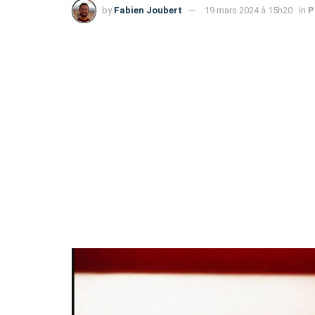
by
Fabien Joubert
19 mars 2024 à 15h20
in
P