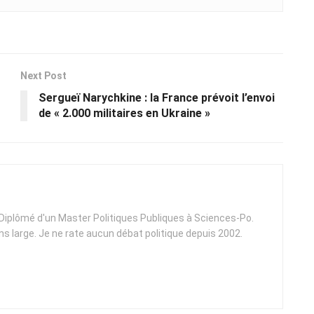
Next Post
Sergueï Narychkine : la France prévoit l’envoi
de « 2.000 militaires en Ukraine »
. Diplômé d'un Master Politiques Publiques à Sciences-Po.
ens large. Je ne rate aucun débat politique depuis 2002.