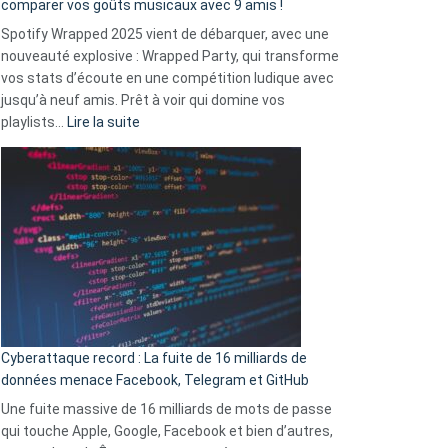
comparer vos goûts musicaux avec 9 amis !
comment
Spotify Wrapped 2025 vient de débarquer, avec une
Solly
nouveauté explosive : Wrapped Party, qui transforme
change
vos stats d’écoute en une compétition ludique avec
la
jusqu’à neuf amis. Prêt à voir qui domine vos
vie
:
playlists…
Lire la suite
des
Spotify
sans-
Wrapped
abri
2025
en
est
3
là
secondes
:
Le
Wrapped
Party
pour
Cyberattaque record : La fuite de 16 milliards de
comparer
données menace Facebook, Telegram et GitHub
vos
goûts
Une fuite massive de 16 milliards de mots de passe
musicaux
qui touche Apple, Google, Facebook et bien d’autres,