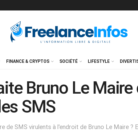
FINANCE & CRYPTOS
SOCIÉTÉ
LIFESTYLE
DIVERT
aite Bruno Le Maire
des SMS
e de SMS virulents à l'endroit de Bruno Le Maire ? E