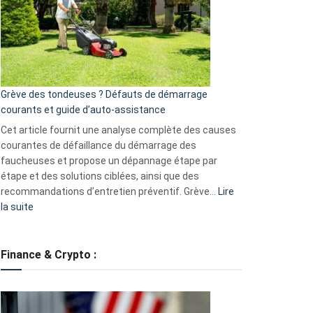
de
surveillance
?
5
avantages
essentiels
Grève des tondeuses ? Défauts de démarrage
de
courants et guide d’auto-assistance
la
S330
Cet article fournit une analyse complète des causes
eufy
courantes de défaillance du démarrage des
faucheuses et propose un dépannage étape par
étape et des solutions ciblées, ainsi que des
recommandations d’entretien préventif. Grève…
Lire
:
la suite
Grève
des
tondeuses
Finance & Crypto :
?
Défauts
de