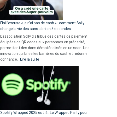
Fini l’excuse « je n’ai pas de cash » : comment Solly
change la vie des sans-abri en 3 secondes
L’association Solly distribue des cartes de paiement
équipées de QR codes aux personnes en précarité,
permettant des dons dématérialisés en un scan. Une
innovation qui brise les barrières du cash et redonne
:
confiance…
Lire la suite
Fini
l’excuse
«
je
n’ai
pas
de
cash
»
Spotify Wrapped 2025 est là : Le Wrapped Party pour
: