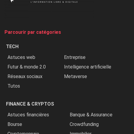
on
chasse
et
on
tue
Parcourir par catégories
les
chrétiens
TECH
»
Astuces web
Entreprise
Futur & monde 2.0
Intelligence artificielle
Réseaux sociaux
Metaverse
Tutos
FINANCE & CRYPTOS
Astuces financières
Banque & Assurance
Bourse
Crowdfunding
Cryptomonnaie
Immobilier