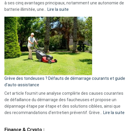
à ses cinq avantages principaux, notamment une autonomie de
Facebook,
:
batterie illimitée, une…
Lire la suite
Telegram
Comment
et
choisir
GitHub
une
caméra
de
surveillance
?
5
avantages
essentiels
Grève des tondeuses ? Défauts de démarrage courants et guide
de
d’auto-assistance
la
S330
Cet article fournit une analyse complète des causes courantes
eufy
de défaillance du démarrage des faucheuses et propose un
dépannage étape par étape et des solutions ciblées, ainsi que
:
des recommandations d’entretien préventif. Grève…
Lire la suite
Grè
de
Finance & Crypto :