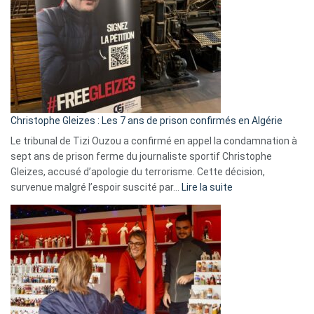
Irlande
et
Slovénie
rejettent
la
présence
d’Israël
Christophe Gleizes : Les 7 ans de prison confirmés en Algérie
Le tribunal de Tizi Ouzou a confirmé en appel la condamnation à
sept ans de prison ferme du journaliste sportif Christophe
Gleizes, accusé d’apologie du terrorisme. Cette décision,
:
survenue malgré l’espoir suscité par…
Lire la suite
Christophe
Gleizes
:
Les
7
ans
de
prison