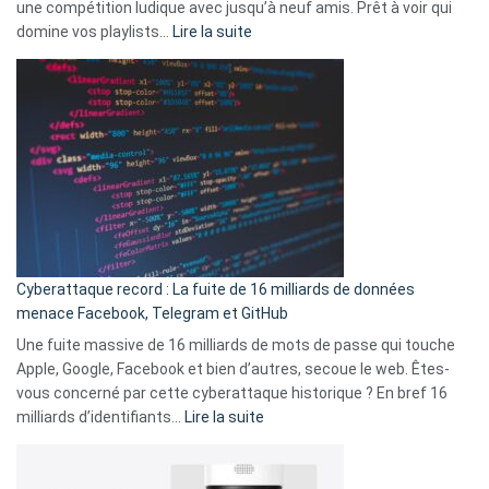
une compétition ludique avec jusqu’à neuf amis. Prêt à voir qui
la
:
domine vos playlists…
Lire la suite
vie
Spotify
des
Wrapped
sans-
2025
abri
est
en
là
3
:
secondes
Le
Wrapped
Party
pour
Cyberattaque record : La fuite de 16 milliards de données
comparer
menace Facebook, Telegram et GitHub
vos
goûts
Une fuite massive de 16 milliards de mots de passe qui touche
musicaux
Apple, Google, Facebook et bien d’autres, secoue le web. Êtes-
avec
vous concerné par cette cyberattaque historique ? En bref 16
9
:
milliards d’identifiants…
Lire la suite
amis
Cyberattaque
!
record
: