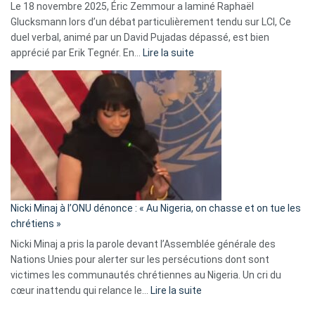
Le 18 novembre 2025, Éric Zemmour a laminé Raphaël
fake
Glucksmann lors d’un débat particulièrement tendu sur LCI, Ce
news
duel verbal, animé par un David Pujadas dépassé, est bien
»
:
apprécié par Erik Tegnér. En…
Lire la suite
Erik
Tegnér
exulte
:
« Zemmour
a
tout
défoncé,
il
parle
Nicki Minaj à l’ONU dénonce : « Au Nigeria, on chasse et on tue les
avec
chrétiens »
ses
Nicki Minaj a pris la parole devant l’Assemblée générale des
tripes »
Nations Unies pour alerter sur les persécutions dont sont
victimes les communautés chrétiennes au Nigeria. Un cri du
:
cœur inattendu qui relance le…
Lire la suite
Nicki