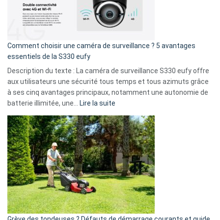
La
fuite
de
16
Comment choisir une caméra de surveillance ? 5 avantages
milliards
essentiels de la S330 eufy
de
Description du texte : La caméra de surveillance S330 eufy offre
données
aux utilisateurs une sécurité tous temps et tous azimuts grâce
menace
à ses cinq avantages principaux, notamment une autonomie de
Facebook,
:
batterie illimitée, une…
Lire la suite
Telegram
Comment
et
choisir
GitHub
une
caméra
de
surveillance
?
5
avantages
essentiels
Grève des tondeuses ? Défauts de démarrage courants et guide