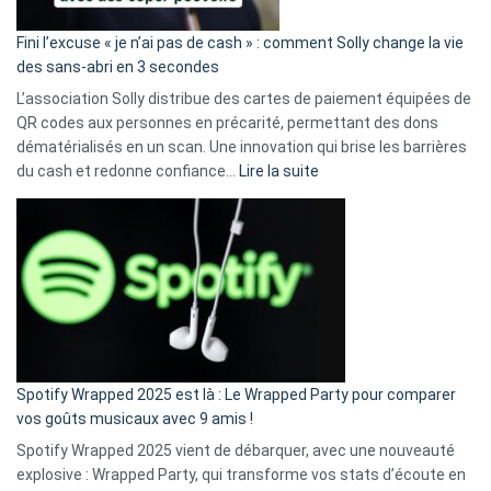
Fini l’excuse « je n’ai pas de cash » : comment Solly change la vie
des sans-abri en 3 secondes
L’association Solly distribue des cartes de paiement équipées de
QR codes aux personnes en précarité, permettant des dons
dématérialisés en un scan. Une innovation qui brise les barrières
:
du cash et redonne confiance…
Lire la suite
Fini
l’excuse
«
je
n’ai
pas
de
cash
»
Spotify Wrapped 2025 est là : Le Wrapped Party pour comparer
:
vos goûts musicaux avec 9 amis !
comment
Spotify Wrapped 2025 vient de débarquer, avec une nouveauté
Solly
explosive : Wrapped Party, qui transforme vos stats d’écoute en
change