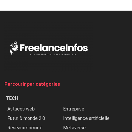
Minaj
à
l’ONU
dénonce
:
«
Au
Nigeria,
on
chasse
et
on
tue
Parcourir par catégories
les
chrétiens
TECH
»
Astuces web
Entreprise
Futur & monde 2.0
Intelligence artificielle
Réseaux sociaux
Metaverse