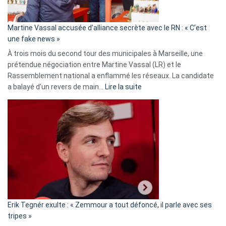
confirmés
en
Martine Vassal accusée d’alliance secrète avec le RN : « C’est
Algérie
une fake news »
À trois mois du second tour des municipales à Marseille, une
prétendue négociation entre Martine Vassal (LR) et le
Rassemblement national a enflammé les réseaux. La candidate
:
a balayé d’un revers de main…
Lire la suite
Martine
Vassal
accusée
d’alliance
secrète
avec
le
RN
:
«
Erik Tegnér exulte : « Zemmour a tout défoncé, il parle avec ses
C’est
tripes »
une