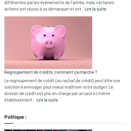
différentes par les événements de l’année, mais certaines
:
actions ont réussi à se démarquer et ont…
Lire la suite
Top
3
:
les
actions
à
surveiller
en
bourse
Regroupement de crédits, comment ça marche ?
pour
début
Le regroupement de crédit (ou rachat de crédit) peut être une
2023
solution à envisager pour mieux maîtriser votre budget. Le
dossier de crédit est pris en charge par un seul et même
:
établissement.…
Lire la suite
Regroupement
de
Politique :
crédits,
comment