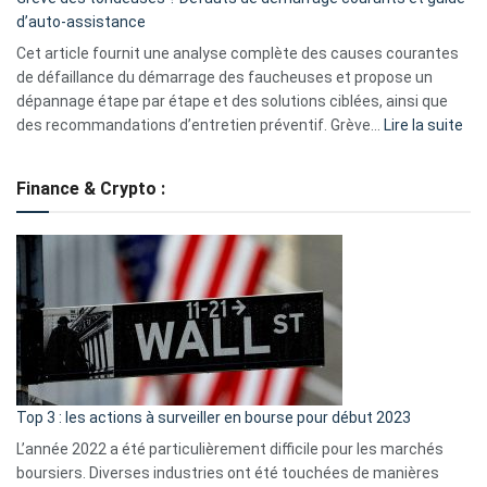
de
d’auto-assistance
la
S330
Cet article fournit une analyse complète des causes courantes
eufy
de défaillance du démarrage des faucheuses et propose un
dépannage étape par étape et des solutions ciblées, ainsi que
:
des recommandations d’entretien préventif. Grève…
Lire la suite
Grè
de
Finance & Crypto :
to
?
Déf
de
dé
cou
et
gui
d’a
ass
Top 3 : les actions à surveiller en bourse pour début 2023
L’année 2022 a été particulièrement difficile pour les marchés
boursiers. Diverses industries ont été touchées de manières