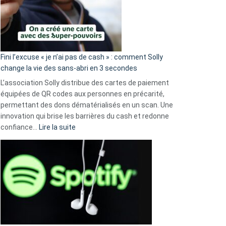
Fini l’excuse « je n’ai pas de cash » : comment Solly
change la vie des sans-abri en 3 secondes
L’association Solly distribue des cartes de paiement
équipées de QR codes aux personnes en précarité,
permettant des dons dématérialisés en un scan. Une
innovation qui brise les barrières du cash et redonne
:
confiance…
Lire la suite
Fini
l’excuse
«
je
n’ai
pas
de
cash