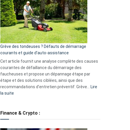
caméra
de
surveillance
?
5
avantages
essentiels
Grève des tondeuses ? Défauts de démarrage
de
courants et guide d’auto-assistance
la
S330
Cet article fournit une analyse complète des causes
eufy
courantes de défaillance du démarrage des
faucheuses et propose un dépannage étape par
étape et des solutions ciblées, ainsi que des
recommandations d’entretien préventif. Grève…
Lire
:
la suite
Grève
des
tondeuses
Finance & Crypto :
?
Défauts