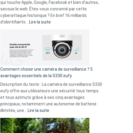
musicaux
qui touche Apple, Google, Facebook et bien d’autres,
avec
secoue le web. Êtes-vous concerné par cette
9
cyberattaque historique ? En bref 16 milliards
amis
:
d’identifiants…
Lire la suite
!
Cyberattaque
record
:
La
fuite
de
16
Comment choisir une caméra de surveillance ? 5
milliards
avantages essentiels de la S330 eufy
de
Description du texte : La caméra de surveillance S330
données
eufy offre aux utilisateurs une sécurité tous temps
menace
et tous azimuts grâce à ses cinq avantages
Facebook,
principaux, notamment une autonomie de batterie
Telegram
:
illimitée, une…
Lire la suite
et
Comment
GitHub
choisir
une