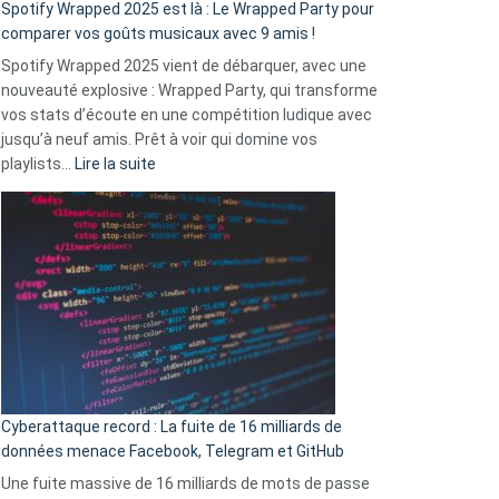
»
Spotify Wrapped 2025 est là : Le Wrapped Party pour
:
comparer vos goûts musicaux avec 9 amis !
comment
Spotify Wrapped 2025 vient de débarquer, avec une
Solly
nouveauté explosive : Wrapped Party, qui transforme
change
vos stats d’écoute en une compétition ludique avec
la
jusqu’à neuf amis. Prêt à voir qui domine vos
vie
:
playlists…
Lire la suite
des
Spotify
sans-
Wrapped
abri
2025
en
est
3
là
secondes
:
Le
Wrapped
Party
pour
Cyberattaque record : La fuite de 16 milliards de
comparer
données menace Facebook, Telegram et GitHub
vos
goûts
Une fuite massive de 16 milliards de mots de passe