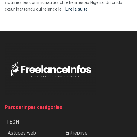
victimes les communautés chrétiennes au Nigeria. Un cri du
:
cœur inattendu qui relance le…
Lire la suite
Nicki
Minaj
à
l’ONU
dénonce
:
«
Au
Nigeria,
on
chasse
et
on
tue
Parcourir par catégories
les
chrétiens
TECH
»
Astuces web
Entreprise