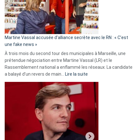
ans
de
prison
confirmés
en
Martine Vassal accusée d’alliance secrète avec le RN : « C’est
Algérie
une fake news »
À trois mois du second tour des municipales à Marseille, une
prétendue négociation entre Martine Vassal (LR) et le
Rassemblement national a enflammé les réseaux. La candidate
:
a balayé d’un revers de main…
Lire la suite
Martine
Vassal
accusée
d’alliance
secrète
avec
le
RN
: