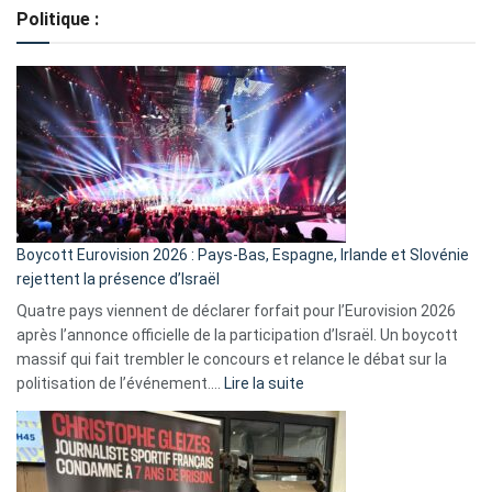
de
Politique :
crédits,
comment
ça
marche
?
Boycott Eurovision 2026 : Pays-Bas, Espagne, Irlande et Slovénie
rejettent la présence d’Israël
Quatre pays viennent de déclarer forfait pour l’Eurovision 2026
après l’annonce officielle de la participation d’Israël. Un boycott
massif qui fait trembler le concours et relance le débat sur la
:
politisation de l’événement.…
Lire la suite
Boycott
Eurovision
2026
: