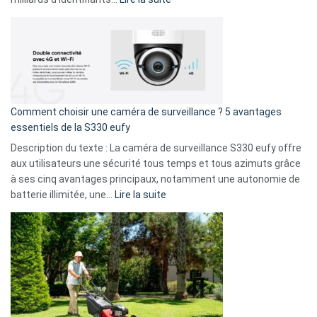
amis
Cyberattaque
!
record
:
La
fuite
de
16
Comment choisir une caméra de surveillance ? 5 avantages
milliards
essentiels de la S330 eufy
de
Description du texte : La caméra de surveillance S330 eufy offre
données
aux utilisateurs une sécurité tous temps et tous azimuts grâce
menace
à ses cinq avantages principaux, notamment une autonomie de
Facebook,
:
batterie illimitée, une…
Lire la suite
Telegram
Comment
et
choisir
GitHub
une
caméra
de
surveillance
?