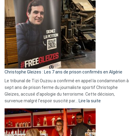
Pays-
Bas,
Espagne,
Irlande
et
Slovénie
rejettent
la
présence
d’Israël
Christophe Gleizes : Les 7 ans de prison confirmés en Algérie
Le tribunal de Tizi Ouzou a confirmé en appel la condamnation à
sept ans de prison ferme du journaliste sportif Christophe
Gleizes, accusé d’apologie du terrorisme. Cette décision,
:
survenue malgré l’espoir suscité par…
Lire la suite
Christophe
Gleizes
:
Les
7