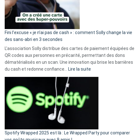
Fini l’excuse « je n’ai pas de cash » : comment Solly change la vie
des sans-abri en 3 secondes
L’association Solly distribue des cartes de paiement équipées de
QR codes aux personnes en précarité, permettant des dons
dématérialisés en un scan. Une innovation qui brise les barrières
:
du cash et redonne confiance…
Lire la suite
Fini
l’excuse
«
je
n’ai
pas
de
cash
»
Spotify Wrapped 2025 est là : Le Wrapped Party pour comparer
:
vos goûts musicaux avec 9 amis !