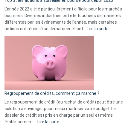
Top 3 : les actions à surveiller en bourse pour début 2023
L’année 2022 a été particulièrement difficile pour les marchés
boursiers. Diverses industries ont été touchées de manières
différentes par les événements de l’année, mais certaines
:
actions ont réussi à se démarquer et ont…
Lire la suite
Top
3
:
les
actions
à
surveiller
en
bourse
Regroupement de crédits, comment ça marche ?
pour
début
Le regroupement de crédit (ou rachat de crédit) peut être une
2023
solution à envisager pour mieux maîtriser votre budget. Le
dossier de crédit est pris en charge par un seul et même
:
établissement.…
Lire la suite
Regroupement