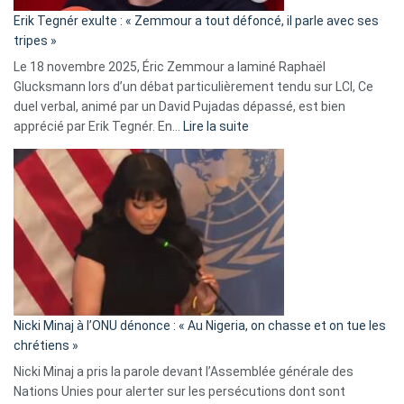
«
Erik Tegnér exulte : « Zemmour a tout défoncé, il parle avec ses
C’est
tripes »
une
Le 18 novembre 2025, Éric Zemmour a laminé Raphaël
fake
Glucksmann lors d’un débat particulièrement tendu sur LCI, Ce
news
duel verbal, animé par un David Pujadas dépassé, est bien
»
:
apprécié par Erik Tegnér. En…
Lire la suite
Erik
Tegnér
exulte
:
« Zemmour
a
tout
défoncé,
il
parle
Nicki Minaj à l’ONU dénonce : « Au Nigeria, on chasse et on tue les
avec
chrétiens »
ses
Nicki Minaj a pris la parole devant l’Assemblée générale des
tripes »
Nations Unies pour alerter sur les persécutions dont sont