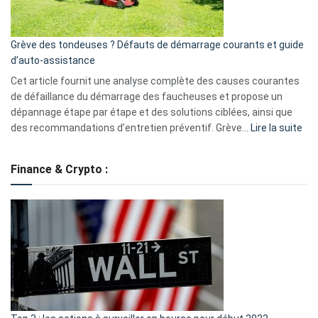
5
avantages
essentiels
Grève des tondeuses ? Défauts de démarrage courants et guide
de
d’auto-assistance
la
S330
Cet article fournit une analyse complète des causes courantes
eufy
de défaillance du démarrage des faucheuses et propose un
dépannage étape par étape et des solutions ciblées, ainsi que
:
des recommandations d’entretien préventif. Grève…
Lire la suite
Grè
de
Finance & Crypto :
to
?
Déf
de
dé
cou
et
gui
d’a
ass