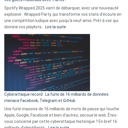
comment
Spotify Wrapped 2025 vient de débarquer, avec une nouveauté
Solly
explosive : Wrapped Party, qui transforme vos stats d’écoute en
change
une compétition ludique avec jusqu’à neuf amis. Prêt à voir qui
la
:
domine vos playlists…
Lire la suite
vie
Spotify
des
Wrapped
sans-
2025
abri
est
en
là
3
:
secondes
Le
Wrapped
Party
pour
Cyberattaque record : La fuite de 16 milliards de données
comparer
menace Facebook, Telegram et GitHub
vos
goûts
Une fuite massive de 16 milliards de mots de passe qui touche
musicaux
Apple, Google, Facebook et bien d’autres, secoue le web. Êtes-
avec
vous concerné par cette cyberattaque historique ? En bref 16
9
:
milliards d’identifiants…
Lire la suite