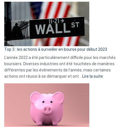
Déf
de
dé
cou
et
gui
d’a
ass
Top 3 : les actions à surveiller en bourse pour début 2023
L’année 2022 a été particulièrement difficile pour les marchés
boursiers. Diverses industries ont été touchées de manières
différentes par les événements de l’année, mais certaines
:
actions ont réussi à se démarquer et ont…
Lire la suite
Top
3
:
les
actions
à
surveiller
en