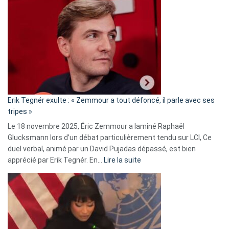
Vassal
accusée
d’alliance
secrète
avec
le
RN
:
«
Erik Tegnér exulte : « Zemmour a tout défoncé, il parle avec ses
C’est
tripes »
une
Le 18 novembre 2025, Éric Zemmour a laminé Raphaël
fake
Glucksmann lors d’un débat particulièrement tendu sur LCI, Ce
news
duel verbal, animé par un David Pujadas dépassé, est bien
»
:
apprécié par Erik Tegnér. En…
Lire la suite
Erik
Tegnér
exulte
:
« Zemmour
a