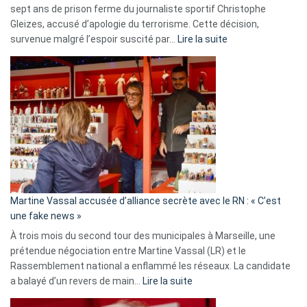
sept ans de prison ferme du journaliste sportif Christophe
Gleizes, accusé d’apologie du terrorisme. Cette décision,
:
survenue malgré l’espoir suscité par…
Lire la suite
Christophe
Gleizes
:
Les
7
ans
de
prison
confirmés
en
Martine Vassal accusée d’alliance secrète avec le RN : « C’est
Algérie
une fake news »
À trois mois du second tour des municipales à Marseille, une
prétendue négociation entre Martine Vassal (LR) et le
Rassemblement national a enflammé les réseaux. La candidate
:
a balayé d’un revers de main…
Lire la suite
Martine