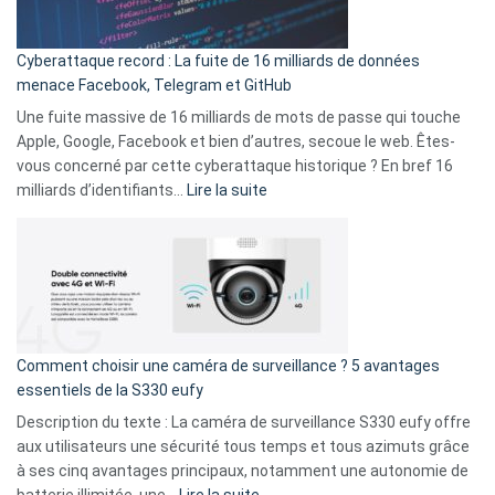
Party
pour
Cyberattaque record : La fuite de 16 milliards de données
comparer
menace Facebook, Telegram et GitHub
vos
goûts
Une fuite massive de 16 milliards de mots de passe qui touche
musicaux
Apple, Google, Facebook et bien d’autres, secoue le web. Êtes-
avec
vous concerné par cette cyberattaque historique ? En bref 16
9
:
milliards d’identifiants…
Lire la suite
amis
Cyberattaque
!
record
:
La
fuite
de
16
Comment choisir une caméra de surveillance ? 5 avantages
milliards
essentiels de la S330 eufy
de
Description du texte : La caméra de surveillance S330 eufy offre
données
aux utilisateurs une sécurité tous temps et tous azimuts grâce
menace
à ses cinq avantages principaux, notamment une autonomie de
Facebook,
: