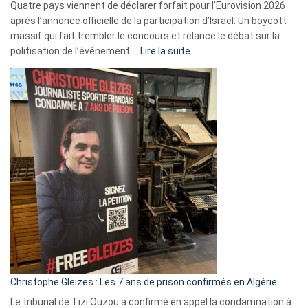
Quatre pays viennent de déclarer forfait pour l’Eurovision 2026
après l’annonce officielle de la participation d’Israël. Un boycott
massif qui fait trembler le concours et relance le débat sur la
:
politisation de l’événement.…
Lire la suite
Boycott
Eurovision
2026
:
Pays-
Bas,
Espagne,
Irlande
et
Slovénie
rejettent
la
présence
d’Israël
Christophe Gleizes : Les 7 ans de prison confirmés en Algérie
Le tribunal de Tizi Ouzou a confirmé en appel la condamnation à