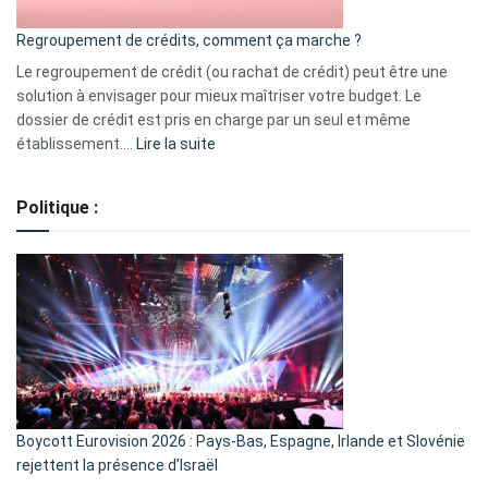
bourse
Regroupement de crédits, comment ça marche ?
pour
début
Le regroupement de crédit (ou rachat de crédit) peut être une
2023
solution à envisager pour mieux maîtriser votre budget. Le
dossier de crédit est pris en charge par un seul et même
:
établissement.…
Lire la suite
Regroupement
de
Politique :
crédits,
comment
ça
marche
?
Boycott Eurovision 2026 : Pays-Bas, Espagne, Irlande et Slovénie
rejettent la présence d’Israël