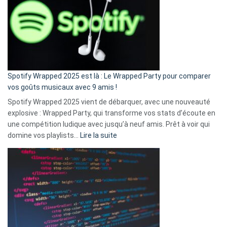
«
je
n’ai
pas
de
cash
»
Spotify Wrapped 2025 est là : Le Wrapped Party pour comparer
:
vos goûts musicaux avec 9 amis !
comment
Spotify Wrapped 2025 vient de débarquer, avec une nouveauté
Solly
explosive : Wrapped Party, qui transforme vos stats d’écoute en
change
une compétition ludique avec jusqu’à neuf amis. Prêt à voir qui
la
:
domine vos playlists…
Lire la suite
vie
Spotify
des
Wrapped
sans-
2025
abri
est
en
là
3
:
secondes
Le
Wrapped