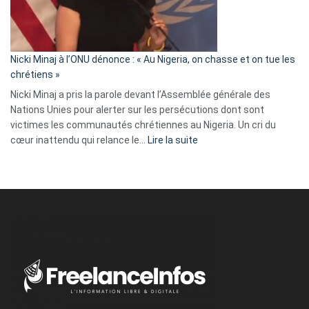
tout
défoncé,
il
parle
Nicki Minaj à l’ONU dénonce : « Au Nigeria, on chasse et on tue les
avec
chrétiens »
ses
Nicki Minaj a pris la parole devant l’Assemblée générale des
tripes »
Nations Unies pour alerter sur les persécutions dont sont
victimes les communautés chrétiennes au Nigeria. Un cri du
:
cœur inattendu qui relance le…
Lire la suite
Nicki
Minaj
à
l’ONU
dénonce
:
«
Au
Nigeria,
on
chasse