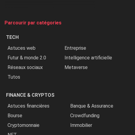
et
on
tue
Parcourir par catégories
les
chrétiens
TECH
»
Astuces web
Entreprise
Futur & monde 2.0
Intelligence artificielle
Réseaux sociaux
Metaverse
Tutos
FINANCE & CRYPTOS
Astuces financières
Banque & Assurance
Bourse
Crowdfunding
Cryptomonnaie
Immobilier
NFT