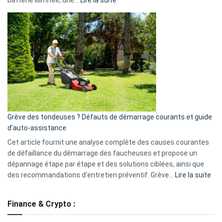
batterie illimitée, une…
Lire la suite
Telegram
Comment
et
choisir
GitHub
une
caméra
de
surveillance
?
5
avantages
essentiels
Grève des tondeuses ? Défauts de démarrage courants et guide
de
d’auto-assistance
la
S330
Cet article fournit une analyse complète des causes courantes
eufy
de défaillance du démarrage des faucheuses et propose un
dépannage étape par étape et des solutions ciblées, ainsi que
:
des recommandations d’entretien préventif. Grève…
Lire la suite
Grè
de
Finance & Crypto :
to
?