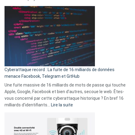
vie
Spotify
des
Wrapped
sans-
2025
abri
est
en
là
3
:
secondes
Le
Wrapped
Party
pour
Cyberattaque record : La fuite de 16 milliards de données
comparer
menace Facebook, Telegram et GitHub
vos
goûts
Une fuite massive de 16 milliards de mots de passe qui touche
musicaux
Apple, Google, Facebook et bien d’autres, secoue le web. Êtes-
avec
vous concerné par cette cyberattaque historique ? En bref 16
9
:
milliards d’identifiants…
Lire la suite
amis
Cyberattaque
!
record
:
La