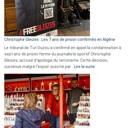
Slovénie
rejettent
la
présence
d’Israël
Christophe Gleizes : Les 7 ans de prison confirmés en Algérie
Le tribunal de Tizi Ouzou a confirmé en appel la condamnation à
sept ans de prison ferme du journaliste sportif Christophe
Gleizes, accusé d’apologie du terrorisme. Cette décision,
:
survenue malgré l’espoir suscité par…
Lire la suite
Christophe
Gleizes
:
Les
7
ans
de
prison
confirmés