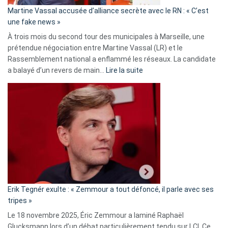
en
Martine Vassal accusée d’alliance secrète avec le RN : « C’est
Algérie
une fake news »
À trois mois du second tour des municipales à Marseille, une
prétendue négociation entre Martine Vassal (LR) et le
Rassemblement national a enflammé les réseaux. La candidate
:
a balayé d’un revers de main…
Lire la suite
Martine
Vassal
accusée
d’alliance
secrète
avec
le
RN
:
«
Erik Tegnér exulte : « Zemmour a tout défoncé, il parle avec ses
C’est
tripes »
une
Le 18 novembre 2025, Éric Zemmour a laminé Raphaël
fake
Glucksmann lors d’un débat particulièrement tendu sur LCI, Ce
news