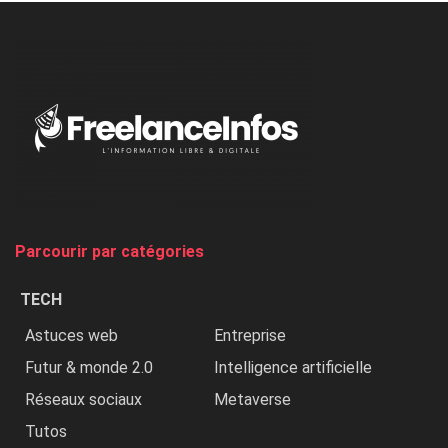
l’ONU
dénonce
:
«
Au
Nigeria,
on
chasse
et
on
tue
Parcourir par catégories
les
chrétiens
TECH
»
Astuces web
Entreprise
Futur & monde 2.0
Intelligence artificielle
Réseaux sociaux
Metaverse
Tutos