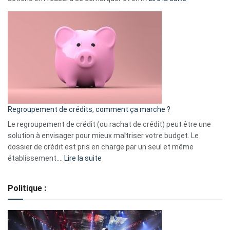
Top
3
:
les
actions
à
surveiller
en
bourse
Regroupement de crédits, comment ça marche ?
pour
début
Le regroupement de crédit (ou rachat de crédit) peut être une
2023
solution à envisager pour mieux maîtriser votre budget. Le
dossier de crédit est pris en charge par un seul et même
:
établissement.…
Lire la suite
Regroupement
de
Politique :
crédits,
comment
ça
marche