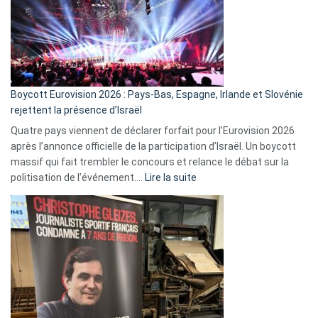
?
Boycott Eurovision 2026 : Pays-Bas, Espagne, Irlande et Slovénie
rejettent la présence d’Israël
Quatre pays viennent de déclarer forfait pour l’Eurovision 2026
après l’annonce officielle de la participation d’Israël. Un boycott
massif qui fait trembler le concours et relance le débat sur la
:
politisation de l’événement.…
Lire la suite
Boycott
Eurovision
2026
:
Pays-
Bas,
Espagne,
Irlande
et