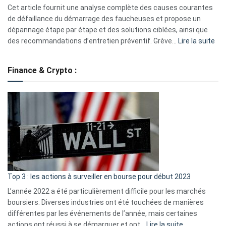
S330
Cet article fournit une analyse complète des causes courantes
eufy
de défaillance du démarrage des faucheuses et propose un
dépannage étape par étape et des solutions ciblées, ainsi que
:
des recommandations d’entretien préventif. Grève…
Lire la suite
Grè
de
Finance & Crypto :
to
?
Déf
de
dé
cou
et
gui
d’a
ass
Top 3 : les actions à surveiller en bourse pour début 2023
L’année 2022 a été particulièrement difficile pour les marchés
boursiers. Diverses industries ont été touchées de manières
différentes par les événements de l’année, mais certaines
:
actions ont réussi à se démarquer et ont…
Lire la suite