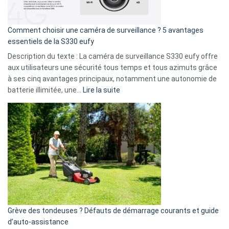
fuite
de
16
Comment choisir une caméra de surveillance ? 5 avantages
milliards
essentiels de la S330 eufy
de
Description du texte : La caméra de surveillance S330 eufy offre
données
aux utilisateurs une sécurité tous temps et tous azimuts grâce
menace
à ses cinq avantages principaux, notamment une autonomie de
Facebook,
:
batterie illimitée, une…
Lire la suite
Telegram
Comment
et
choisir
GitHub
une
caméra
de
surveillance
?
5
avantages
essentiels
Grève des tondeuses ? Défauts de démarrage courants et guide
de
d’auto-assistance
la