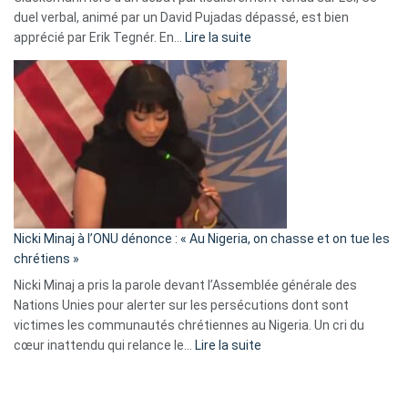
duel verbal, animé par un David Pujadas dépassé, est bien
»
:
apprécié par Erik Tegnér. En…
Lire la suite
Erik
Tegnér
exulte
:
« Zemmour
a
tout
défoncé,
il
parle
Nicki Minaj à l’ONU dénonce : « Au Nigeria, on chasse et on tue les
avec
chrétiens »
ses
Nicki Minaj a pris la parole devant l’Assemblée générale des
tripes »
Nations Unies pour alerter sur les persécutions dont sont
victimes les communautés chrétiennes au Nigeria. Un cri du
:
cœur inattendu qui relance le…
Lire la suite
Nicki
Minaj
à