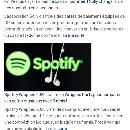
Fini l’excuse « je n’ai pas de cash » : comment Solly change la vie
des sans-abri en 3 secondes
L’association Solly distribue des cartes de paiement équipées de
QR codes aux personnes en précarité, permettant des dons
dématérialisés en un scan. Une innovation qui brise les barrières
:
du cash et redonne confiance…
Lire la suite
Fini
l’excuse
«
je
n’ai
pas
de
cash
»
Spotify Wrapped 2025 est là : Le Wrapped Party pour comparer
:
vos goûts musicaux avec 9 amis !
comment
Spotify Wrapped 2025 vient de débarquer, avec une nouveauté
Solly
explosive : Wrapped Party, qui transforme vos stats d’écoute en
change
une compétition ludique avec jusqu’à neuf amis. Prêt à voir qui
la
:
domine vos playlists…
Lire la suite