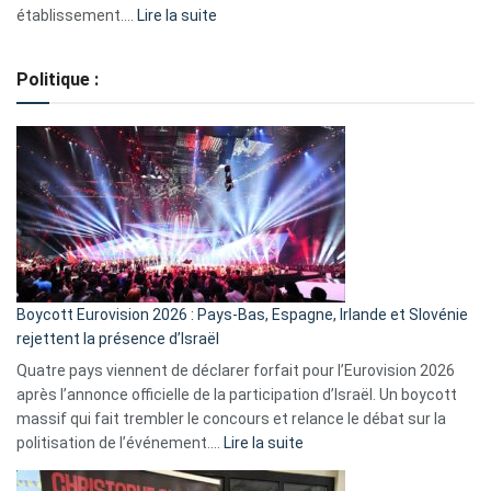
:
établissement.…
Lire la suite
Regroupement
de
Politique :
crédits,
comment
ça
marche
?
Boycott Eurovision 2026 : Pays-Bas, Espagne, Irlande et Slovénie
rejettent la présence d’Israël
Quatre pays viennent de déclarer forfait pour l’Eurovision 2026
après l’annonce officielle de la participation d’Israël. Un boycott
massif qui fait trembler le concours et relance le débat sur la
:
politisation de l’événement.…
Lire la suite
Boycott
Eurovision