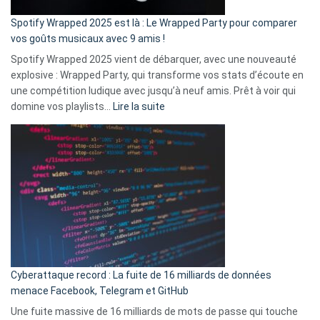
cash
»
Spotify Wrapped 2025 est là : Le Wrapped Party pour comparer
:
vos goûts musicaux avec 9 amis !
comment
Spotify Wrapped 2025 vient de débarquer, avec une nouveauté
Solly
explosive : Wrapped Party, qui transforme vos stats d’écoute en
change
une compétition ludique avec jusqu’à neuf amis. Prêt à voir qui
la
:
domine vos playlists…
Lire la suite
vie
Spotify
des
Wrapped
sans-
2025
abri
est
en
là
3
:
secondes
Le
Wrapped
Party
pour
Cyberattaque record : La fuite de 16 milliards de données
comparer
menace Facebook, Telegram et GitHub
vos
goûts
Une fuite massive de 16 milliards de mots de passe qui touche