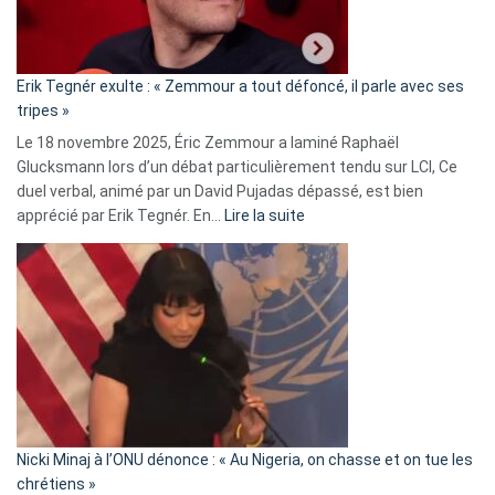
RN
:
«
Erik Tegnér exulte : « Zemmour a tout défoncé, il parle avec ses
C’est
tripes »
une
Le 18 novembre 2025, Éric Zemmour a laminé Raphaël
fake
Glucksmann lors d’un débat particulièrement tendu sur LCI, Ce
news
duel verbal, animé par un David Pujadas dépassé, est bien
»
:
apprécié par Erik Tegnér. En…
Lire la suite
Erik
Tegnér
exulte
:
« Zemmour
a
tout
défoncé,
il
parle
Nicki Minaj à l’ONU dénonce : « Au Nigeria, on chasse et on tue les
avec
chrétiens »