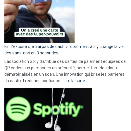
Fini l’excuse « je n’ai pas de cash » : comment Solly change la vie
des sans-abri en 3 secondes
L’association Solly distribue des cartes de paiement équipées de
QR codes aux personnes en précarité, permettant des dons
dématérialisés en un scan. Une innovation qui brise les barrières
:
du cash et redonne confiance…
Lire la suite
Fini
l’excuse
«
je
n’ai
pas
de