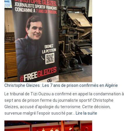
2026
:
Pays-
Bas,
Espagne,
Irlande
et
Slovénie
rejettent
la
présence
d’Israël
Christophe Gleizes : Les 7 ans de prison confirmés en Algérie
Le tribunal de Tizi Ouzou a confirmé en appel la condamnation à
sept ans de prison ferme du journaliste sportif Christophe
Gleizes, accusé d’apologie du terrorisme. Cette décision,
:
survenue malgré l’espoir suscité par…
Lire la suite
Christophe
Gleizes