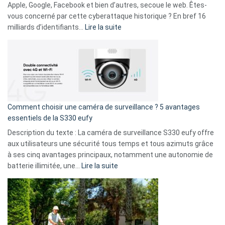
musicaux
Apple, Google, Facebook et bien d’autres, secoue le web. Êtes-
avec
vous concerné par cette cyberattaque historique ? En bref 16
9
:
milliards d’identifiants…
Lire la suite
amis
Cyberattaque
!
record
:
La
fuite
de
16
Comment choisir une caméra de surveillance ? 5 avantages
milliards
essentiels de la S330 eufy
de
Description du texte : La caméra de surveillance S330 eufy offre
données
aux utilisateurs une sécurité tous temps et tous azimuts grâce
menace
à ses cinq avantages principaux, notamment une autonomie de
Facebook,
:
batterie illimitée, une…
Lire la suite
Telegram
Comment
et
choisir
GitHub
une
caméra
de