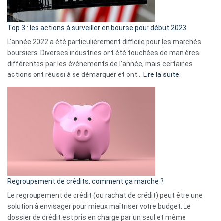
gui
d’a
ass
Top 3 : les actions à surveiller en bourse pour début 2023
L’année 2022 a été particulièrement difficile pour les marchés
boursiers. Diverses industries ont été touchées de manières
différentes par les événements de l’année, mais certaines
:
actions ont réussi à se démarquer et ont…
Lire la suite
Top
3
:
les
actions
à
surveiller
en
bourse
Regroupement de crédits, comment ça marche ?
pour
début
Le regroupement de crédit (ou rachat de crédit) peut être une
2023
solution à envisager pour mieux maîtriser votre budget. Le
dossier de crédit est pris en charge par un seul et même