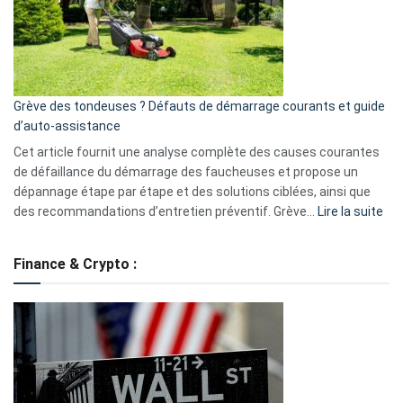
surveillance
?
5
avantages
essentiels
Grève des tondeuses ? Défauts de démarrage courants et guide
de
d’auto-assistance
la
S330
Cet article fournit une analyse complète des causes courantes
eufy
de défaillance du démarrage des faucheuses et propose un
dépannage étape par étape et des solutions ciblées, ainsi que
:
des recommandations d’entretien préventif. Grève…
Lire la suite
Grè
de
Finance & Crypto :
to
?
Déf
de
dé
cou
et