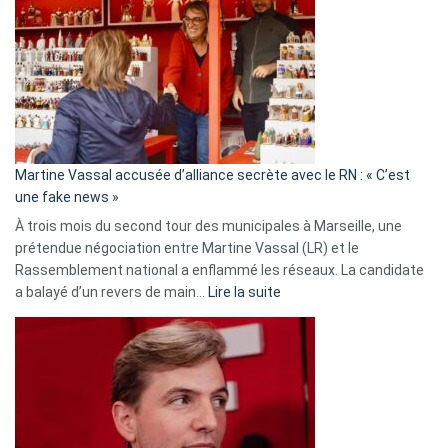
:
Les
7
ans
de
prison
confirmés
en
Martine Vassal accusée d’alliance secrète avec le RN : « C’est
Algérie
une fake news »
À trois mois du second tour des municipales à Marseille, une
prétendue négociation entre Martine Vassal (LR) et le
Rassemblement national a enflammé les réseaux. La candidate
:
a balayé d’un revers de main…
Lire la suite
Martine
Vassal
accusée
d’alliance
secrète
avec
le