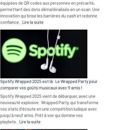
équipées de QR codes aux personnes en précarité,
permettant des dons dématérialisés en un scan. Une
innovation qui brise les barrières du cash et redonne
:
confiance…
Lire la suite
Fini
l’excuse
«
je
n’ai
pas
de
cash
»
Spotify Wrapped 2025 est là : Le Wrapped Party pour
:
comparer vos goûts musicaux avec 9 amis !
comment
Spotify Wrapped 2025 vient de débarquer, avec une
Solly
nouveauté explosive : Wrapped Party, qui transforme
change
vos stats d’écoute en une compétition ludique avec
la
jusqu’à neuf amis. Prêt à voir qui domine vos
vie
:
playlists…
Lire la suite
des
Spotify