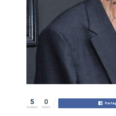
5
0
Partag
SHARES
VIEWS