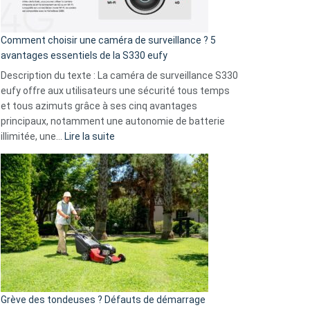
fuite
de
16
Comment choisir une caméra de surveillance ? 5
milliards
avantages essentiels de la S330 eufy
de
Description du texte : La caméra de surveillance S330
données
eufy offre aux utilisateurs une sécurité tous temps
menace
et tous azimuts grâce à ses cinq avantages
Facebook,
principaux, notamment une autonomie de batterie
Telegram
:
illimitée, une…
Lire la suite
et
Comment
GitHub
choisir
une
caméra
de
surveillance
?
5
avantages
essentiels
Grève des tondeuses ? Défauts de démarrage
de