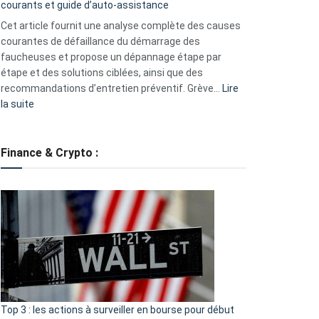
courants et guide d’auto-assistance
la
S330
Cet article fournit une analyse complète des causes
eufy
courantes de défaillance du démarrage des
faucheuses et propose un dépannage étape par
étape et des solutions ciblées, ainsi que des
recommandations d’entretien préventif. Grève…
Lire
:
la suite
Grève
des
tondeuses
Finance & Crypto :
?
Défauts
de
démarrage
courants
et
guide
d’auto-
assistance
Top 3 : les actions à surveiller en bourse pour début