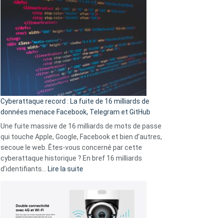
sans-
Wrapped
abri
2025
en
est
3
là
secondes
:
Le
Wrapped
Party
pour
Cyberattaque record : La fuite de 16 milliards de
comparer
données menace Facebook, Telegram et GitHub
vos
goûts
Une fuite massive de 16 milliards de mots de passe
musicaux
qui touche Apple, Google, Facebook et bien d’autres,
avec
secoue le web. Êtes-vous concerné par cette
9
cyberattaque historique ? En bref 16 milliards
amis
:
d’identifiants…
Lire la suite
!
Cyberattaque
record
:
La