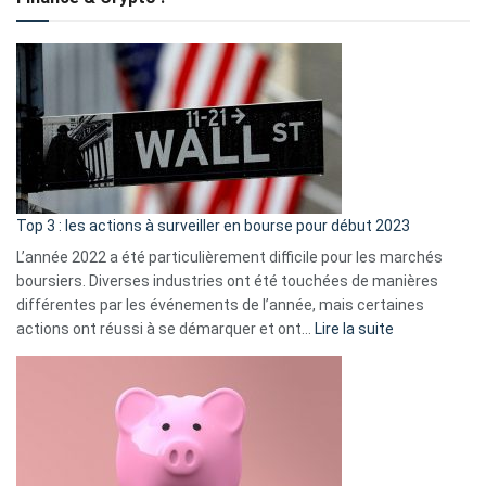
to
?
Déf
de
dé
cou
et
gui
d’a
ass
Top 3 : les actions à surveiller en bourse pour début 2023
L’année 2022 a été particulièrement difficile pour les marchés
boursiers. Diverses industries ont été touchées de manières
différentes par les événements de l’année, mais certaines
:
actions ont réussi à se démarquer et ont…
Lire la suite
Top
3
:
les
actions
à