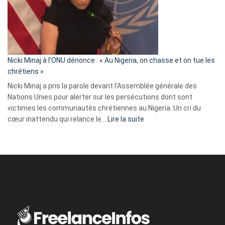
« Zemmour
a
tout
défoncé,
il
parle
Nicki Minaj à l’ONU dénonce : « Au Nigeria, on chasse et on tue les
avec
chrétiens »
ses
Nicki Minaj a pris la parole devant l’Assemblée générale des
tripes »
Nations Unies pour alerter sur les persécutions dont sont
victimes les communautés chrétiennes au Nigeria. Un cri du
:
cœur inattendu qui relance le…
Lire la suite
Nicki
Minaj
à
l’ONU
dénonce
:
«
Au
Nigeria,