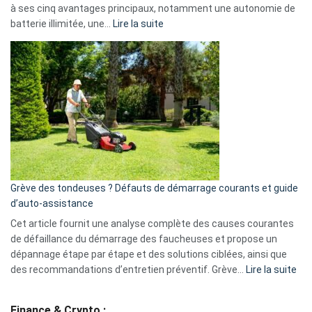
à ses cinq avantages principaux, notamment une autonomie de
Facebook,
:
batterie illimitée, une…
Lire la suite
Telegram
Comment
et
choisir
GitHub
une
caméra
de
surveillance
?
5
avantages
essentiels
Grève des tondeuses ? Défauts de démarrage courants et guide
de
d’auto-assistance
la
S330
Cet article fournit une analyse complète des causes courantes
eufy
de défaillance du démarrage des faucheuses et propose un
dépannage étape par étape et des solutions ciblées, ainsi que
:
des recommandations d’entretien préventif. Grève…
Lire la suite
Grè
de
Finance & Crypto :