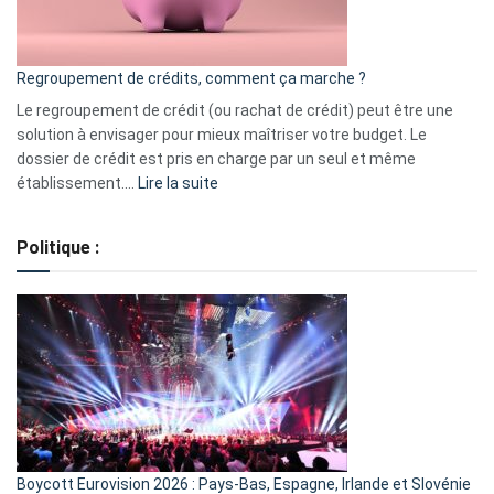
surveiller
en
bourse
Regroupement de crédits, comment ça marche ?
pour
début
Le regroupement de crédit (ou rachat de crédit) peut être une
2023
solution à envisager pour mieux maîtriser votre budget. Le
dossier de crédit est pris en charge par un seul et même
:
établissement.…
Lire la suite
Regroupement
de
Politique :
crédits,
comment
ça
marche
?
Boycott Eurovision 2026 : Pays-Bas, Espagne, Irlande et Slovénie