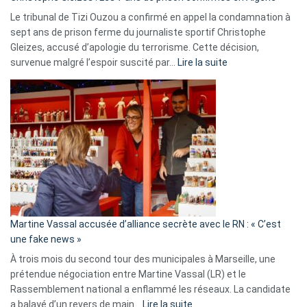
Le tribunal de Tizi Ouzou a confirmé en appel la condamnation à
sept ans de prison ferme du journaliste sportif Christophe
Gleizes, accusé d’apologie du terrorisme. Cette décision,
:
survenue malgré l’espoir suscité par…
Lire la suite
Christophe
Gleizes
:
Les
7
ans
de
prison
confirmés
en
Martine Vassal accusée d’alliance secrète avec le RN : « C’est
Algérie
une fake news »
À trois mois du second tour des municipales à Marseille, une
prétendue négociation entre Martine Vassal (LR) et le
Rassemblement national a enflammé les réseaux. La candidate
:
a balayé d’un revers de main…
Lire la suite