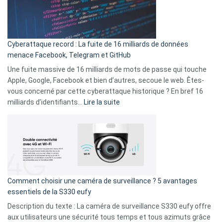
Le
Wrapped
Party
pour
Cyberattaque record : La fuite de 16 milliards de données
comparer
menace Facebook, Telegram et GitHub
vos
goûts
Une fuite massive de 16 milliards de mots de passe qui touche
musicaux
Apple, Google, Facebook et bien d’autres, secoue le web. Êtes-
avec
vous concerné par cette cyberattaque historique ? En bref 16
9
:
milliards d’identifiants…
Lire la suite
amis
Cyberattaque
!
record
:
La
fuite
de
16
Comment choisir une caméra de surveillance ? 5 avantages
milliards
essentiels de la S330 eufy
de
Description du texte : La caméra de surveillance S330 eufy offre
données
aux utilisateurs une sécurité tous temps et tous azimuts grâce
menace