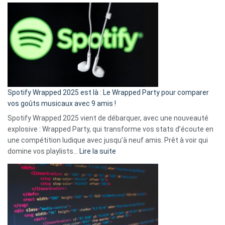
Fini
l’excuse
«
je
n’ai
pas
de
cash
»
Spotify Wrapped 2025 est là : Le Wrapped Party pour comparer
:
vos goûts musicaux avec 9 amis !
comment
Spotify Wrapped 2025 vient de débarquer, avec une nouveauté
Solly
explosive : Wrapped Party, qui transforme vos stats d’écoute en
change
une compétition ludique avec jusqu’à neuf amis. Prêt à voir qui
la
:
domine vos playlists…
Lire la suite
vie
Spotify
des
Wrapped
sans-
2025
abri
est
en
là
3
:
secondes