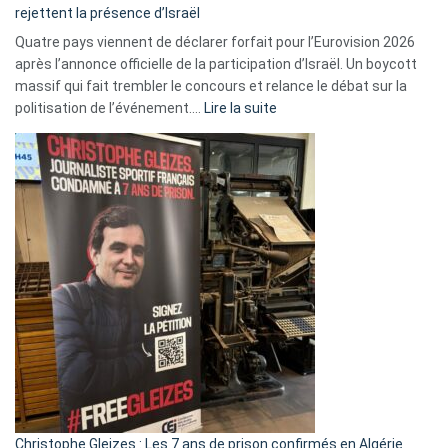
rejettent la présence d’Israël
Quatre pays viennent de déclarer forfait pour l’Eurovision 2026
après l’annonce officielle de la participation d’Israël. Un boycott
massif qui fait trembler le concours et relance le débat sur la
:
politisation de l’événement.…
Lire la suite
Boycott
Eurovision
2026
:
Pays-
Bas,
Espagne,
Irlande
et
Slovénie
rejettent
la
présence
d’Israël
Christophe Gleizes : Les 7 ans de prison confirmés en Algérie