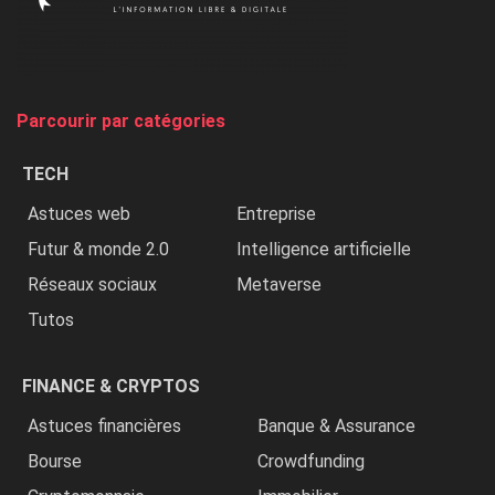
on
chasse
et
on
tue
Parcourir par catégories
les
chrétiens
TECH
»
Astuces web
Entreprise
Futur & monde 2.0
Intelligence artificielle
Réseaux sociaux
Metaverse
Tutos
FINANCE & CRYPTOS
Astuces financières
Banque & Assurance
Bourse
Crowdfunding