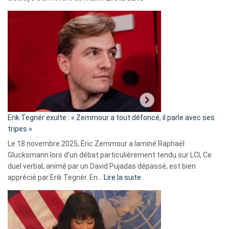
Martine
Vassal
accusée
d’alliance
secrète
avec
le
RN
:
«
Erik Tegnér exulte : « Zemmour a tout défoncé, il parle avec ses
C’est
tripes »
une
Le 18 novembre 2025, Éric Zemmour a laminé Raphaël
fake
Glucksmann lors d’un débat particulièrement tendu sur LCI, Ce
news
duel verbal, animé par un David Pujadas dépassé, est bien
»
:
apprécié par Erik Tegnér. En…
Lire la suite
Erik
Tegnér
exulte
: