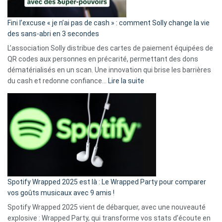
Fini l’excuse « je n’ai pas de cash » : comment Solly change la vie
des sans-abri en 3 secondes
L’association Solly distribue des cartes de paiement équipées de
QR codes aux personnes en précarité, permettant des dons
dématérialisés en un scan. Une innovation qui brise les barrières
:
du cash et redonne confiance…
Lire la suite
Fini
l’excuse
«
je
n’ai
pas
de
cash
»
Spotify Wrapped 2025 est là : Le Wrapped Party pour comparer
:
vos goûts musicaux avec 9 amis !
comment
Spotify Wrapped 2025 vient de débarquer, avec une nouveauté
Solly
explosive : Wrapped Party, qui transforme vos stats d’écoute en
change