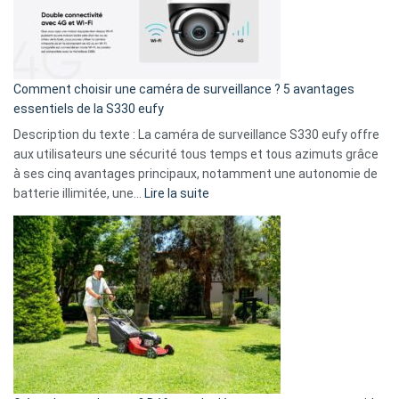
:
La
fuite
de
16
Comment choisir une caméra de surveillance ? 5 avantages
milliards
essentiels de la S330 eufy
de
Description du texte : La caméra de surveillance S330 eufy offre
données
aux utilisateurs une sécurité tous temps et tous azimuts grâce
menace
à ses cinq avantages principaux, notamment une autonomie de
Facebook,
:
batterie illimitée, une…
Lire la suite
Telegram
Comment
et
choisir
GitHub
une
caméra
de
surveillance
?
5
avantages
essentiels