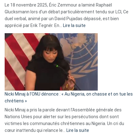
Le 18 novembre 2025, Éric Zemmour a laminé Raphaël
fake
Glucksmann lors d’un débat particulièrement tendu sur LCI, Ce
news
duel verbal, animé par un David Pujadas dépassé, est bien
»
:
apprécié par Erik Tegnér. En…
Lire la suite
Erik
Tegnér
exulte
:
« Zemmour
a
tout
défoncé,
il
parle
Nicki Minaj à l’ONU dénonce : « Au Nigeria, on chasse et on tue les
avec
chrétiens »
ses
Nicki Minaj a pris la parole devant l’Assemblée générale des
tripes »
Nations Unies pour alerter sur les persécutions dont sont
victimes les communautés chrétiennes au Nigeria. Un cri du
:
cœur inattendu qui relance le…
Lire la suite
Nicki