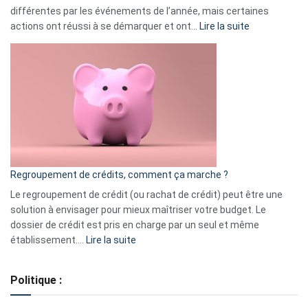
différentes par les événements de l’année, mais certaines
:
actions ont réussi à se démarquer et ont…
Lire la suite
Top
3
:
les
actions
à
surveiller
en
bourse
Regroupement de crédits, comment ça marche ?
pour
début
Le regroupement de crédit (ou rachat de crédit) peut être une
2023
solution à envisager pour mieux maîtriser votre budget. Le
dossier de crédit est pris en charge par un seul et même
:
établissement.…
Lire la suite
Regroupement
de
Politique :
crédits,
comment