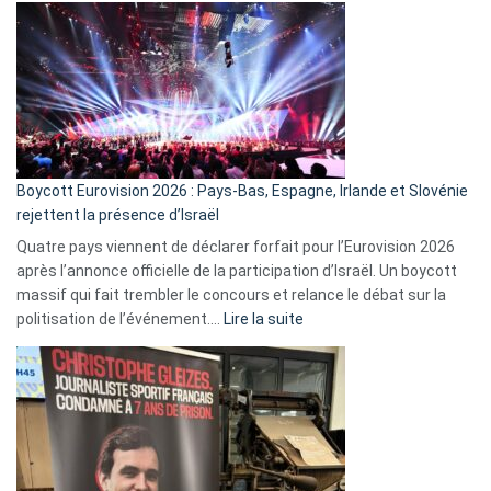
ça
marche
?
Boycott Eurovision 2026 : Pays-Bas, Espagne, Irlande et Slovénie
rejettent la présence d’Israël
Quatre pays viennent de déclarer forfait pour l’Eurovision 2026
après l’annonce officielle de la participation d’Israël. Un boycott
massif qui fait trembler le concours et relance le débat sur la
:
politisation de l’événement.…
Lire la suite
Boycott
Eurovision
2026
:
Pays-
Bas,
Espagne,