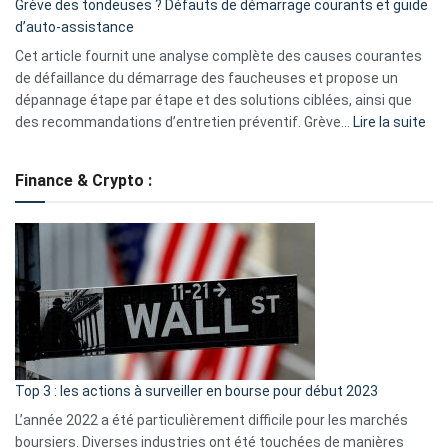
Grève des tondeuses ? Défauts de démarrage courants et guide
de
d’auto-assistance
la
S330
Cet article fournit une analyse complète des causes courantes
eufy
de défaillance du démarrage des faucheuses et propose un
dépannage étape par étape et des solutions ciblées, ainsi que
:
des recommandations d’entretien préventif. Grève…
Lire la suite
Grè
de
Finance & Crypto :
to
?
Déf
de
dé
cou
et
gui
d’a
ass
Top 3 : les actions à surveiller en bourse pour début 2023
L’année 2022 a été particulièrement difficile pour les marchés
boursiers. Diverses industries ont été touchées de manières