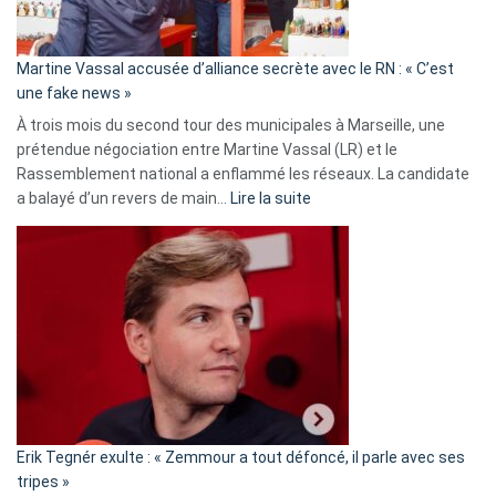
prison
confirmés
en
Martine Vassal accusée d’alliance secrète avec le RN : « C’est
Algérie
une fake news »
À trois mois du second tour des municipales à Marseille, une
prétendue négociation entre Martine Vassal (LR) et le
Rassemblement national a enflammé les réseaux. La candidate
:
a balayé d’un revers de main…
Lire la suite
Martine
Vassal
accusée
d’alliance
secrète
avec
le
RN
:
«
Erik Tegnér exulte : « Zemmour a tout défoncé, il parle avec ses
C’est
tripes »
une