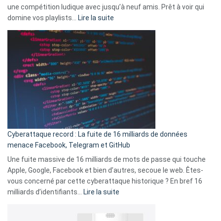
une compétition ludique avec jusqu’à neuf amis. Prêt à voir qui
la
:
domine vos playlists…
Lire la suite
vie
Spotify
des
Wrapped
sans-
2025
abri
est
en
là
3
:
secondes
Le
Wrapped
Party
pour
Cyberattaque record : La fuite de 16 milliards de données
comparer
menace Facebook, Telegram et GitHub
vos
goûts
Une fuite massive de 16 milliards de mots de passe qui touche
musicaux
Apple, Google, Facebook et bien d’autres, secoue le web. Êtes-
avec
vous concerné par cette cyberattaque historique ? En bref 16
9
:
milliards d’identifiants…
Lire la suite
amis
Cyberattaque
!
record