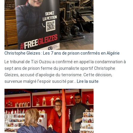
Irlande
et
Slovénie
rejettent
la
présence
d’Israël
Christophe Gleizes : Les 7 ans de prison confirmés en Algérie
Le tribunal de Tizi Ouzou a confirmé en appel la condamnation à
sept ans de prison ferme du journaliste sportif Christophe
Gleizes, accusé d’apologie du terrorisme. Cette décision,
:
survenue malgré l’espoir suscité par…
Lire la suite
Christophe
Gleizes
:
Les
7
ans
de