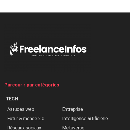
Minaj
à
l’ONU
dénonce
:
«
Au
Nigeria,
on
chasse
et
on
tue
Parcourir par catégories
les
chrétiens
TECH
»
Astuces web
Entreprise
Futur & monde 2.0
Intelligence artificielle
Réseaux sociaux
Metaverse