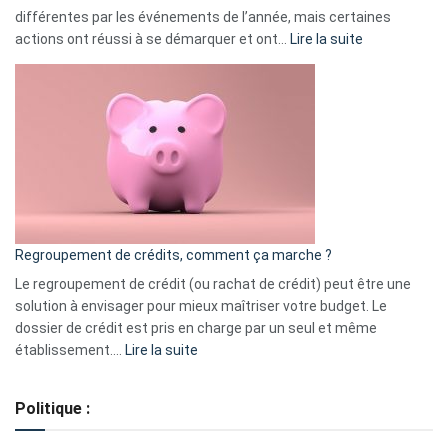
différentes par les événements de l’année, mais certaines
:
actions ont réussi à se démarquer et ont…
Lire la suite
Top
3
:
les
actions
à
surveiller
en
bourse
Regroupement de crédits, comment ça marche ?
pour
début
Le regroupement de crédit (ou rachat de crédit) peut être une
2023
solution à envisager pour mieux maîtriser votre budget. Le
dossier de crédit est pris en charge par un seul et même
:
établissement.…
Lire la suite
Regroupement
de
Politique :
crédits,
comment