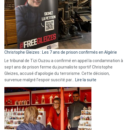
Irlande
et
Slovénie
rejettent
la
présence
d’Israël
Christophe Gleizes : Les 7 ans de prison confirmés en Algérie
Le tribunal de Tizi Ouzou a confirmé en appel la condamnation à
sept ans de prison ferme du journaliste sportif Christophe
Gleizes, accusé d’apologie du terrorisme. Cette décision,
:
survenue malgré l’espoir suscité par…
Lire la suite
Christophe
Gleizes
:
Les
7
ans
de