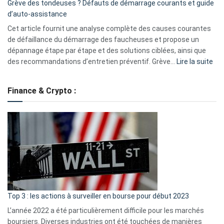
Grève des tondeuses ? Défauts de démarrage courants et guide
de
d’auto-assistance
la
S330
Cet article fournit une analyse complète des causes courantes
eufy
de défaillance du démarrage des faucheuses et propose un
dépannage étape par étape et des solutions ciblées, ainsi que
:
des recommandations d’entretien préventif. Grève…
Lire la suite
Grè
de
Finance & Crypto :
to
?
Déf
de
dé
cou
et
gui
d’a
ass
Top 3 : les actions à surveiller en bourse pour début 2023
L’année 2022 a été particulièrement difficile pour les marchés
boursiers. Diverses industries ont été touchées de manières