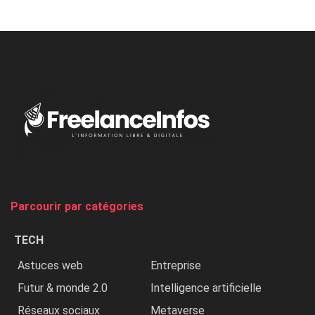
Minaj
à
l’ONU
dénonce
:
«
Au
Nigeria,
on
chasse
et
on
tue
Parcourir par catégories
les
chrétiens
TECH
»
Astuces web
Entreprise
Futur & monde 2.0
Intelligence artificielle
Réseaux sociaux
Metaverse