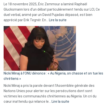
Le 18 novembre 2025, Éric Zemmour a laminé Raphaël
fake
Glucksmann lors d’un débat particulièrement tendu sur LCI, Ce
news
duel verbal, animé par un David Pujadas dépassé, est bien
»
:
apprécié par Erik Tegnér. En…
Lire la suite
Erik
Tegnér
exulte
:
« Zemmour
a
tout
défoncé,
il
parle
Nicki Minaj à l’ONU dénonce : « Au Nigeria, on chasse et on tue les
avec
chrétiens »
ses
Nicki Minaj a pris la parole devant l’Assemblée générale des
tripes »
Nations Unies pour alerter sur les persécutions dont sont
victimes les communautés chrétiennes au Nigeria. Un cri du
:
cœur inattendu qui relance le…
Lire la suite
Nicki