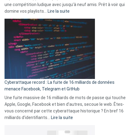
change
une compétition ludique avec jusqu’à neuf amis. Prêt à voir qui
la
:
domine vos playlists…
Lire la suite
vie
Spotify
des
Wrapped
sans-
2025
abri
est
en
là
3
:
secondes
Le
Wrapped
Party
pour
Cyberattaque record : La fuite de 16 milliards de données
comparer
menace Facebook, Telegram et GitHub
vos
goûts
Une fuite massive de 16 milliards de mots de passe qui touche
musicaux
Apple, Google, Facebook et bien d’autres, secoue le web. Êtes-
avec
vous concerné par cette cyberattaque historique ? En bref 16
9
:
milliards d’identifiants…
Lire la suite
amis
Cyberattaque
!
record