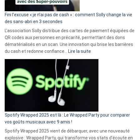
Fini l’excuse « je n’ai pas de cash » : comment Solly change la vie
des sans-abri en 3 secondes
L’association Solly distribue des cartes de paiement équipées de
QR codes aux personnes en précarité, permettant des dons
dématérialisés en un scan. Une innovation qui brise les barrières
:
du cash et redonne confiance…
Lire la suite
Fini
l’excuse
«
je
n’ai
pas
de
cash
»
Spotify Wrapped 2025 est là : Le Wrapped Party pour comparer
:
vos goûts musicaux avec 9 amis !
comment
Spotify Wrapped 2025 vient de débarquer, avec une nouveauté
Solly
explosive : Wrapped Party, qui transforme vos stats d’écoute en