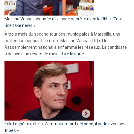
prison
confirmés
en
Martine Vassal accusée d’alliance secrète avec le RN : « C’est
Algérie
une fake news »
À trois mois du second tour des municipales à Marseille, une
prétendue négociation entre Martine Vassal (LR) et le
Rassemblement national a enflammé les réseaux. La candidate
:
a balayé d’un revers de main…
Lire la suite
Martine
Vassal
accusée
d’alliance
secrète
avec
le
RN
:
«
Erik Tegnér exulte : « Zemmour a tout défoncé, il parle avec ses
C’est
tripes »
une