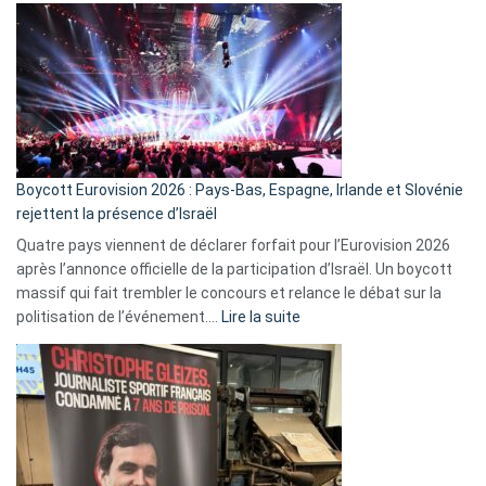
ça
marche
?
Boycott Eurovision 2026 : Pays-Bas, Espagne, Irlande et Slovénie
rejettent la présence d’Israël
Quatre pays viennent de déclarer forfait pour l’Eurovision 2026
après l’annonce officielle de la participation d’Israël. Un boycott
massif qui fait trembler le concours et relance le débat sur la
:
politisation de l’événement.…
Lire la suite
Boycott
Eurovision
2026
:
Pays-
Bas,
Espagne,