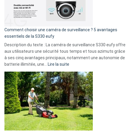
:
La
fuite
de
16
Comment choisir une caméra de surveillance ? 5 avantages
milliards
essentiels de la S330 eufy
de
Description du texte : La caméra de surveillance S330 eufy offre
données
aux utilisateurs une sécurité tous temps et tous azimuts grâce
menace
à ses cinq avantages principaux, notamment une autonomie de
Facebook,
:
batterie illimitée, une…
Lire la suite
Telegram
Comment
et
choisir
GitHub
une
caméra
de
surveillance
?
5
avantages
essentiels