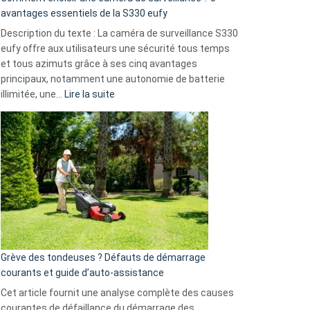
milliards
avantages essentiels de la S330 eufy
de
Description du texte : La caméra de surveillance S330
données
eufy offre aux utilisateurs une sécurité tous temps
menace
et tous azimuts grâce à ses cinq avantages
Facebook,
principaux, notamment une autonomie de batterie
Telegram
:
illimitée, une…
Lire la suite
et
Comment
GitHub
choisir
une
caméra
de
surveillance
?
5
avantages
essentiels
Grève des tondeuses ? Défauts de démarrage
de
courants et guide d’auto-assistance
la
S330
Cet article fournit une analyse complète des causes
eufy
courantes de défaillance du démarrage des