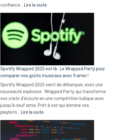
:
confiance…
Lire la suite
Fini
l’excuse
«
je
n’ai
pas
de
cash
»
Spotify Wrapped 2025 est là : Le Wrapped Party pour
:
comparer vos goûts musicaux avec 9 amis !
comment
Spotify Wrapped 2025 vient de débarquer, avec une
Solly
nouveauté explosive : Wrapped Party, qui transforme
change
vos stats d’écoute en une compétition ludique avec
la
jusqu’à neuf amis. Prêt à voir qui domine vos
vie
:
playlists…
Lire la suite
des
Spotify
sans-
Wrapped
abri
2025
en
est