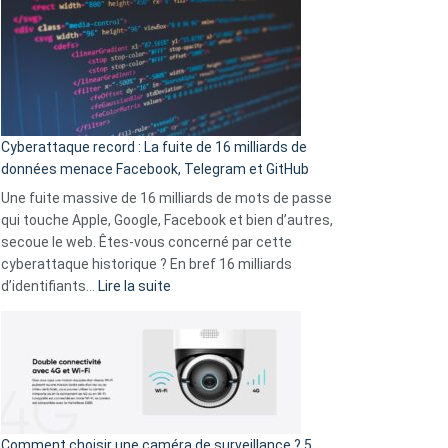
3
là
secondes
:
Le
Wrapped
Party
pour
Cyberattaque record : La fuite de 16 milliards de
comparer
données menace Facebook, Telegram et GitHub
vos
goûts
Une fuite massive de 16 milliards de mots de passe
musicaux
qui touche Apple, Google, Facebook et bien d’autres,
avec
secoue le web. Êtes-vous concerné par cette
9
cyberattaque historique ? En bref 16 milliards
amis
:
d’identifiants…
Lire la suite
!
Cyberattaque
record
:
La
fuite
de
16
Comment choisir une caméra de surveillance ? 5