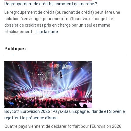
Regroupement de crédits, comment ça marche ?
pour
début
Le regroupement de crédit (ou rachat de crédit) peut être une
2023
solution à envisager pour mieux maîtriser votre budget. Le
dossier de crédit est pris en charge par un seul et même
:
établissement.…
Lire la suite
Regroupement
de
Politique :
crédits,
comment
ça
marche
?
Boycott Eurovision 2026 : Pays-Bas, Espagne, Irlande et Slovénie
rejettent la présence d’Israël
Quatre pays viennent de déclarer forfait pour l’Eurovision 2026