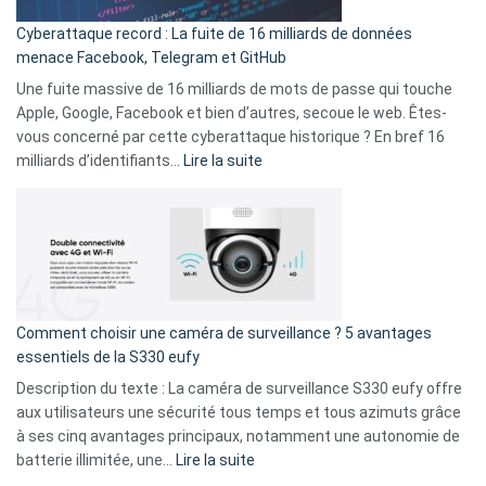
pour
Cyberattaque record : La fuite de 16 milliards de données
comparer
menace Facebook, Telegram et GitHub
vos
goûts
Une fuite massive de 16 milliards de mots de passe qui touche
musicaux
Apple, Google, Facebook et bien d’autres, secoue le web. Êtes-
avec
vous concerné par cette cyberattaque historique ? En bref 16
9
:
milliards d’identifiants…
Lire la suite
amis
Cyberattaque
!
record
:
La
fuite
de
16
Comment choisir une caméra de surveillance ? 5 avantages
milliards
essentiels de la S330 eufy
de
Description du texte : La caméra de surveillance S330 eufy offre
données
aux utilisateurs une sécurité tous temps et tous azimuts grâce
menace
à ses cinq avantages principaux, notamment une autonomie de
Facebook,
:
batterie illimitée, une…
Lire la suite
Telegram
Comment