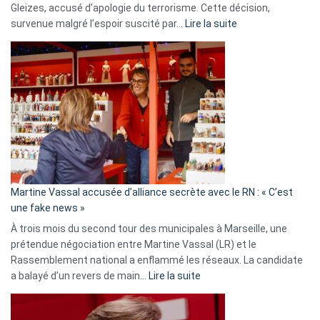
Gleizes, accusé d’apologie du terrorisme. Cette décision,
:
survenue malgré l’espoir suscité par…
Lire la suite
Christophe
Gleizes
:
Les
7
ans
de
prison
confirmés
en
Martine Vassal accusée d’alliance secrète avec le RN : « C’est
Algérie
une fake news »
À trois mois du second tour des municipales à Marseille, une
prétendue négociation entre Martine Vassal (LR) et le
Rassemblement national a enflammé les réseaux. La candidate
:
a balayé d’un revers de main…
Lire la suite
Martine
Vassal