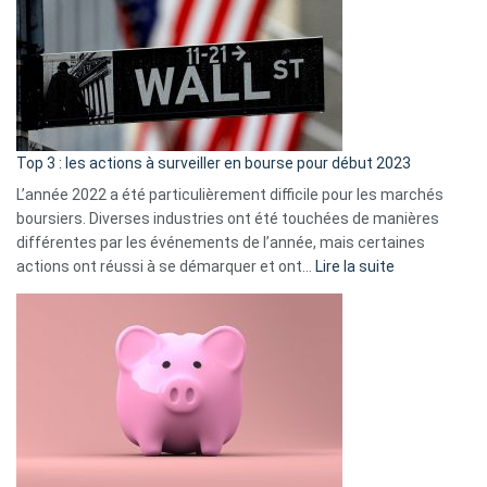
de
dé
cou
et
gui
d’a
ass
Top 3 : les actions à surveiller en bourse pour début 2023
L’année 2022 a été particulièrement difficile pour les marchés
boursiers. Diverses industries ont été touchées de manières
différentes par les événements de l’année, mais certaines
:
actions ont réussi à se démarquer et ont…
Lire la suite
Top
3
:
les
actions
à
surveiller
en
bourse