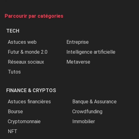
on
tue
Parcourir par catégories
les
chrétiens
TECH
»
Astuces web
Entreprise
Futur & monde 2.0
Intelligence artificielle
Réseaux sociaux
Metaverse
Tutos
FINANCE & CRYPTOS
Astuces financières
Banque & Assurance
Bourse
Crowdfunding
Cryptomonnaie
Immobilier
NFT