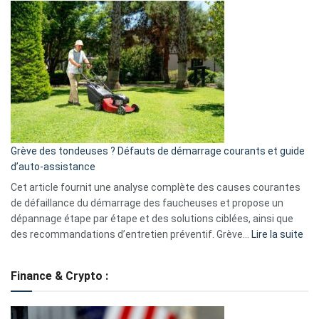
et
choisir
GitHub
une
caméra
de
surveillance
?
5
avantages
essentiels
Grève des tondeuses ? Défauts de démarrage courants et guide
de
d’auto-assistance
la
S330
Cet article fournit une analyse complète des causes courantes
eufy
de défaillance du démarrage des faucheuses et propose un
dépannage étape par étape et des solutions ciblées, ainsi que
:
des recommandations d’entretien préventif. Grève…
Lire la suite
Grè
de
Finance & Crypto :
to
?
Déf