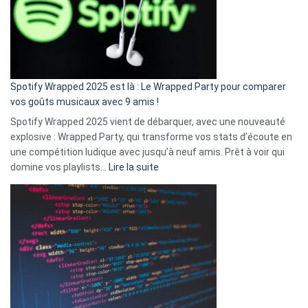
je
n’ai
pas
de
cash
»
Spotify Wrapped 2025 est là : Le Wrapped Party pour comparer
:
vos goûts musicaux avec 9 amis !
comment
Spotify Wrapped 2025 vient de débarquer, avec une nouveauté
Solly
explosive : Wrapped Party, qui transforme vos stats d’écoute en
change
une compétition ludique avec jusqu’à neuf amis. Prêt à voir qui
la
:
domine vos playlists…
Lire la suite
vie
Spotify
des
Wrapped
sans-
2025
abri
est
en
là
3
:
secondes
Le
Wrapped
Party