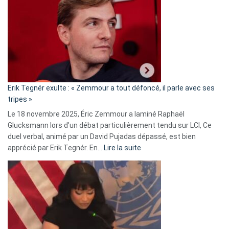
accusée
d’alliance
secrète
avec
le
RN
:
«
Erik Tegnér exulte : « Zemmour a tout défoncé, il parle avec ses
C’est
tripes »
une
Le 18 novembre 2025, Éric Zemmour a laminé Raphaël
fake
Glucksmann lors d’un débat particulièrement tendu sur LCI, Ce
news
duel verbal, animé par un David Pujadas dépassé, est bien
»
:
apprécié par Erik Tegnér. En…
Lire la suite
Erik
Tegnér
exulte
:
« Zemmour
a
tout