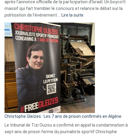
après l’annonce officielle de la participation d’Israël. Un boycott
massif qui fait trembler le concours et relance le débat sur la
:
politisation de l’événement.…
Lire la suite
Boycott
Eurovision
2026
:
Pays-
Bas,
Espagne,
Irlande
et
Slovénie
rejettent
la
présence
d’Israël
Christophe Gleizes : Les 7 ans de prison confirmés en Algérie
Le tribunal de Tizi Ouzou a confirmé en appel la condamnation à
sept ans de prison ferme du journaliste sportif Christophe