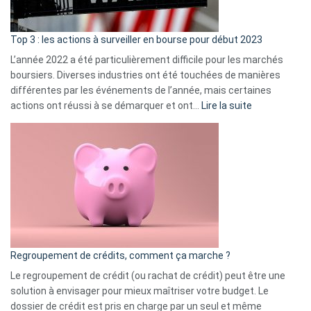
gui
d’a
ass
Top 3 : les actions à surveiller en bourse pour début 2023
L’année 2022 a été particulièrement difficile pour les marchés
boursiers. Diverses industries ont été touchées de manières
différentes par les événements de l’année, mais certaines
:
actions ont réussi à se démarquer et ont…
Lire la suite
Top
3
:
les
actions
à
surveiller
en
bourse
Regroupement de crédits, comment ça marche ?
pour
début
Le regroupement de crédit (ou rachat de crédit) peut être une
2023
solution à envisager pour mieux maîtriser votre budget. Le
dossier de crédit est pris en charge par un seul et même