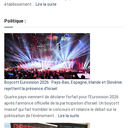
:
établissement.…
Lire la suite
Regroupement
de
Politique :
crédits,
comment
ça
marche
?
Boycott Eurovision 2026 : Pays-Bas, Espagne, Irlande et Slovénie
rejettent la présence d’Israël
Quatre pays viennent de déclarer forfait pour l’Eurovision 2026
après l’annonce officielle de la participation d’Israël. Un boycott
massif qui fait trembler le concours et relance le débat sur la
:
politisation de l’événement.…
Lire la suite
Boycott