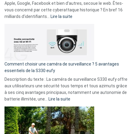
musicaux
Apple, Google, Facebook et bien d’autres, secoue le web. Êtes-
avec
vous concerné par cette cyberattaque historique ? En bref 16
9
:
milliards d’identifiants…
Lire la suite
amis
Cyberattaque
!
record
:
La
fuite
de
16
Comment choisir une caméra de surveillance ? 5 avantages
milliards
essentiels de la S330 eufy
de
Description du texte : La caméra de surveillance S330 eufy offre
données
aux utilisateurs une sécurité tous temps et tous azimuts grâce
menace
à ses cinq avantages principaux, notamment une autonomie de
Facebook,
:
batterie illimitée, une…
Lire la suite
Telegram
Comment
et
choisir
GitHub
une
caméra
de