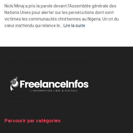
ses
Nicki Minaj a pris la parole devant l’Assemblée générale des
tripes »
Nations Unies pour alerter sur les persécutions dont sont
victimes les communautés chrétiennes au Nigeria. Un cri du
:
cœur inattendu qui relance le…
Lire la suite
Nicki
Minaj
à
l’ONU
dénonce
:
«
Au
Nigeria,
on
chasse
et
on
tue
Parcourir par catégories
les
chrétiens