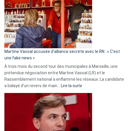
:
Les
7
ans
de
prison
confirmés
en
Martine Vassal accusée d’alliance secrète avec le RN : « C’est
Algérie
une fake news »
À trois mois du second tour des municipales à Marseille, une
prétendue négociation entre Martine Vassal (LR) et le
Rassemblement national a enflammé les réseaux. La candidate
:
a balayé d’un revers de main…
Lire la suite
Martine
Vassal
accusée
d’alliance
secrète
avec
le