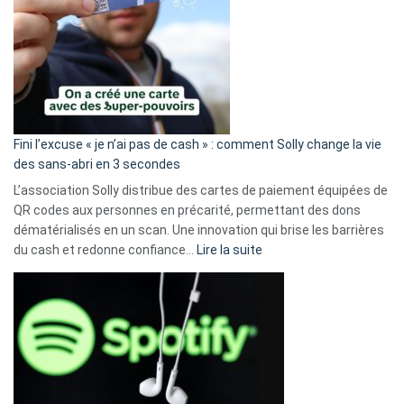
Fini l’excuse « je n’ai pas de cash » : comment Solly change la vie
des sans-abri en 3 secondes
L’association Solly distribue des cartes de paiement équipées de
QR codes aux personnes en précarité, permettant des dons
dématérialisés en un scan. Une innovation qui brise les barrières
:
du cash et redonne confiance…
Lire la suite
Fini
l’excuse
«
je
n’ai
pas
de