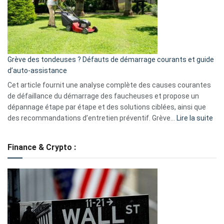
surveillance
?
5
avantages
essentiels
Grève des tondeuses ? Défauts de démarrage courants et guide
de
d’auto-assistance
la
S330
Cet article fournit une analyse complète des causes courantes
eufy
de défaillance du démarrage des faucheuses et propose un
dépannage étape par étape et des solutions ciblées, ainsi que
:
des recommandations d’entretien préventif. Grève…
Lire la suite
Grè
de
Finance & Crypto :
to
?
Déf
de
dé
cou
et