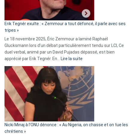
RN
:
«
Erik Tegnér exulte : « Zemmour a tout défoncé, il parle avec ses
C’est
tripes »
une
Le 18 novembre 2025, Éric Zemmour a laminé Raphaël
fake
Glucksmann lors d’un débat particulièrement tendu sur LCI, Ce
news
duel verbal, animé par un David Pujadas dépassé, est bien
»
:
apprécié par Erik Tegnér. En…
Lire la suite
Erik
Tegnér
exulte
:
« Zemmour
a
tout
défoncé,
il
parle
Nicki Minaj à l’ONU dénonce : « Au Nigeria, on chasse et on tue les
avec
chrétiens »