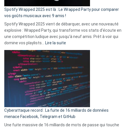
cash
»
Spotify Wrapped 2025 est là : Le Wrapped Party pour comparer
:
vos goûts musicaux avec 9 amis !
comment
Spotify Wrapped 2025 vient de débarquer, avec une nouveauté
Solly
explosive : Wrapped Party, qui transforme vos stats d’écoute en
change
une compétition ludique avec jusqu’à neuf amis. Prêt à voir qui
la
:
domine vos playlists…
Lire la suite
vie
Spotify
des
Wrapped
sans-
2025
abri
est
en
là
3
:
secondes
Le
Wrapped
Party
pour
Cyberattaque record : La fuite de 16 milliards de données
comparer
menace Facebook, Telegram et GitHub
vos
goûts
Une fuite massive de 16 milliards de mots de passe qui touche