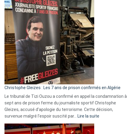
Eurovision
2026
:
Pays-
Bas,
Espagne,
Irlande
et
Slovénie
rejettent
la
présence
d’Israël
Christophe Gleizes : Les 7 ans de prison confirmés en Algérie
Le tribunal de Tizi Ouzou a confirmé en appel la condamnation à
sept ans de prison ferme du journaliste sportif Christophe
Gleizes, accusé d’apologie du terrorisme. Cette décision,
:
survenue malgré l’espoir suscité par…
Lire la suite
Christophe
Gleizes