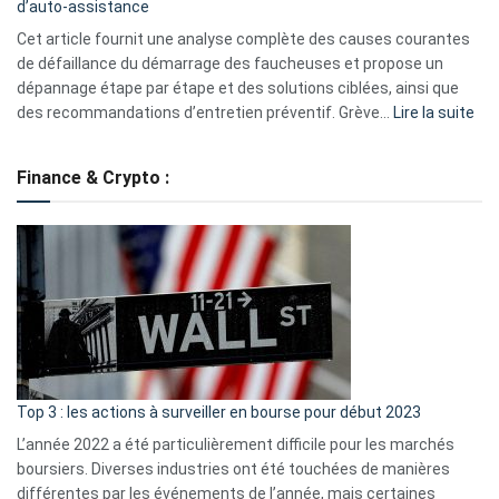
d’auto-assistance
la
S330
Cet article fournit une analyse complète des causes courantes
eufy
de défaillance du démarrage des faucheuses et propose un
dépannage étape par étape et des solutions ciblées, ainsi que
:
des recommandations d’entretien préventif. Grève…
Lire la suite
Grè
de
Finance & Crypto :
to
?
Déf
de
dé
cou
et
gui
d’a
ass
Top 3 : les actions à surveiller en bourse pour début 2023
L’année 2022 a été particulièrement difficile pour les marchés
boursiers. Diverses industries ont été touchées de manières
différentes par les événements de l’année, mais certaines