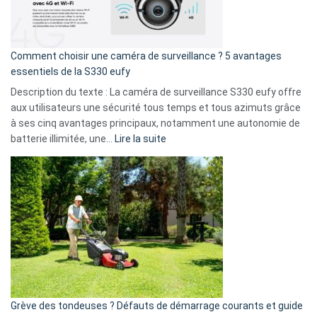
La
fuite
de
16
Comment choisir une caméra de surveillance ? 5 avantages
milliards
essentiels de la S330 eufy
de
Description du texte : La caméra de surveillance S330 eufy offre
données
aux utilisateurs une sécurité tous temps et tous azimuts grâce
menace
à ses cinq avantages principaux, notamment une autonomie de
Facebook,
:
batterie illimitée, une…
Lire la suite
Telegram
Comment
et
choisir
GitHub
une
caméra
de
surveillance
?
5
avantages
essentiels
Grève des tondeuses ? Défauts de démarrage courants et guide
de