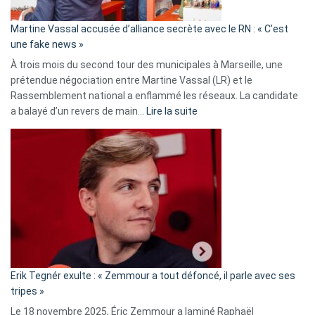
confirmés
en
Martine Vassal accusée d’alliance secrète avec le RN : « C’est
Algérie
une fake news »
À trois mois du second tour des municipales à Marseille, une
prétendue négociation entre Martine Vassal (LR) et le
Rassemblement national a enflammé les réseaux. La candidate
:
a balayé d’un revers de main…
Lire la suite
Martine
Vassal
accusée
d’alliance
secrète
avec
le
RN
:
«
Erik Tegnér exulte : « Zemmour a tout défoncé, il parle avec ses
C’est
tripes »
une
Le 18 novembre 2025, Éric Zemmour a laminé Raphaël
fake