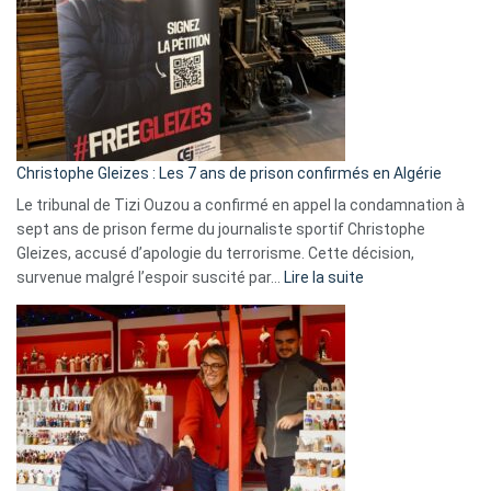
et
Slovénie
rejettent
la
présence
d’Israël
Christophe Gleizes : Les 7 ans de prison confirmés en Algérie
Le tribunal de Tizi Ouzou a confirmé en appel la condamnation à
sept ans de prison ferme du journaliste sportif Christophe
Gleizes, accusé d’apologie du terrorisme. Cette décision,
:
survenue malgré l’espoir suscité par…
Lire la suite
Christophe
Gleizes
:
Les
7
ans
de
prison