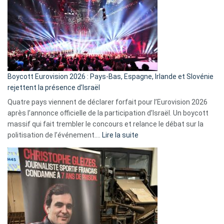
marche
?
Boycott Eurovision 2026 : Pays-Bas, Espagne, Irlande et Slovénie
rejettent la présence d’Israël
Quatre pays viennent de déclarer forfait pour l’Eurovision 2026
après l’annonce officielle de la participation d’Israël. Un boycott
massif qui fait trembler le concours et relance le débat sur la
:
politisation de l’événement.…
Lire la suite
Boycott
Eurovision
2026
:
Pays-
Bas,
Espagne,
Irlande