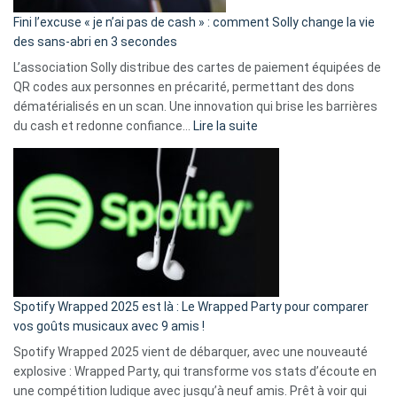
Fini l’excuse « je n’ai pas de cash » : comment Solly change la vie
des sans-abri en 3 secondes
L’association Solly distribue des cartes de paiement équipées de
QR codes aux personnes en précarité, permettant des dons
dématérialisés en un scan. Une innovation qui brise les barrières
:
du cash et redonne confiance…
Lire la suite
Fini
l’excuse
«
je
n’ai
pas
de
cash
»
Spotify Wrapped 2025 est là : Le Wrapped Party pour comparer
:
vos goûts musicaux avec 9 amis !
comment
Spotify Wrapped 2025 vient de débarquer, avec une nouveauté
Solly
explosive : Wrapped Party, qui transforme vos stats d’écoute en
change
une compétition ludique avec jusqu’à neuf amis. Prêt à voir qui