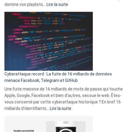
la
:
domine vos playlists…
Lire la suite
vie
Spotify
des
Wrapped
sans-
2025
abri
est
en
là
3
:
secondes
Le
Wrapped
Party
pour
Cyberattaque record : La fuite de 16 milliards de données
comparer
menace Facebook, Telegram et GitHub
vos
goûts
Une fuite massive de 16 milliards de mots de passe qui touche
musicaux
Apple, Google, Facebook et bien d’autres, secoue le web. Êtes-
avec
vous concerné par cette cyberattaque historique ? En bref 16
9
:
milliards d’identifiants…
Lire la suite
amis
Cyberattaque
!
record
: