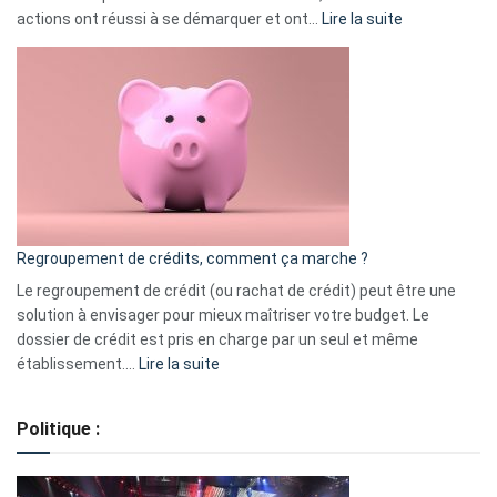
:
actions ont réussi à se démarquer et ont…
Lire la suite
Top
3
:
les
actions
à
surveiller
en
bourse
Regroupement de crédits, comment ça marche ?
pour
début
Le regroupement de crédit (ou rachat de crédit) peut être une
2023
solution à envisager pour mieux maîtriser votre budget. Le
dossier de crédit est pris en charge par un seul et même
:
établissement.…
Lire la suite
Regroupement
de
Politique :
crédits,
comment
ça