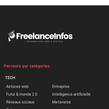
à
l’ONU
dénonce
:
«
Au
Nigeria,
on
chasse
et
on
tue
Parcourir par catégories
les
chrétiens
TECH
»
Astuces web
Entreprise
Futur & monde 2.0
Intelligence artificielle
Réseaux sociaux
Metaverse