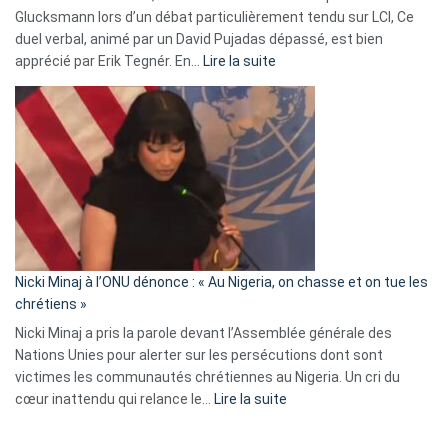
Glucksmann lors d’un débat particulièrement tendu sur LCI, Ce
news
duel verbal, animé par un David Pujadas dépassé, est bien
»
:
apprécié par Erik Tegnér. En…
Lire la suite
Erik
Tegnér
exulte
:
« Zemmour
a
tout
défoncé,
il
parle
Nicki Minaj à l’ONU dénonce : « Au Nigeria, on chasse et on tue les
avec
chrétiens »
ses
Nicki Minaj a pris la parole devant l’Assemblée générale des
tripes »
Nations Unies pour alerter sur les persécutions dont sont
victimes les communautés chrétiennes au Nigeria. Un cri du
:
cœur inattendu qui relance le…
Lire la suite
Nicki
Minaj