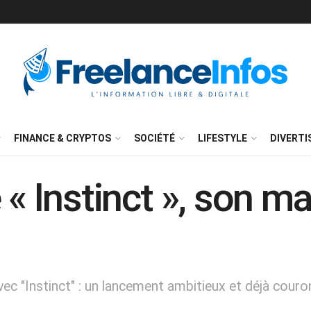
FINANCE & CRYPTOS
SOCIÉTÉ
LIFESTYLE
DIVERT
 « Instinct », son ma
c "Instinct" : un lancement ambitieux et déjà couro