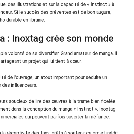
ue, des illustrations et sur la capacité de « Instinct » à
uenceur. Si le succès des préventes est de bon augure,
o durable en librairie.
a : Inoxtag crée son monde
mple volonté de se diversifier. Grand amateur de manga, il
artageant un projet qui lui tient à cœur.
ité de l’ouvrage, un atout important pour séduire un
s des influenceurs.
rs soucieux de lire des œuvres à la trame bien ficelée.
ement dans la conception du manga « Instinct », Inoxtag
merciales qui peuvent parfois susciter la méfiance.
a réceptivité des fans, prêts à soutenir ce projet inédit.