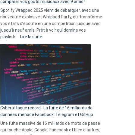
comparer vos goûts musicaux avec 9 amis !
comment
Spotify Wrapped 2025 vient de débarquer, avec une
Solly
nouveauté explosive : Wrapped Party, qui transforme
change
vos stats d’écoute en une compétition ludique avec
la
jusqu’à neuf amis. Prêt à voir qui domine vos
vie
:
playlists…
Lire la suite
des
Spotify
sans-
Wrapped
abri
2025
en
est
3
là
secondes
:
Le
Wrapped
Party
pour
Cyberattaque record : La fuite de 16 milliards de
comparer
données menace Facebook, Telegram et GitHub
vos
goûts
Une fuite massive de 16 milliards de mots de passe
musicaux
qui touche Apple, Google, Facebook et bien d’autres,