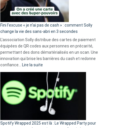
Fini l’excuse « je n’ai pas de cash » : comment Solly
change la vie des sans-abri en 3 secondes
L’association Solly distribue des cartes de paiement
équipées de QR codes aux personnes en précarité,
permettant des dons dématérialisés en un scan. Une
innovation qui brise les barrières du cash et redonne
:
confiance…
Lire la suite
Fini
l’excuse
«
je
n’ai
pas
de
cash
»
Spotify Wrapped 2025 est là : Le Wrapped Party pour
: