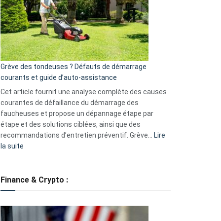
de
surveillance
?
5
avantages
essentiels
Grève des tondeuses ? Défauts de démarrage
de
courants et guide d’auto-assistance
la
S330
Cet article fournit une analyse complète des causes
eufy
courantes de défaillance du démarrage des
faucheuses et propose un dépannage étape par
étape et des solutions ciblées, ainsi que des
recommandations d’entretien préventif. Grève…
Lire
:
la suite
Grève
des
tondeuses
Finance & Crypto :
?
Défauts
de