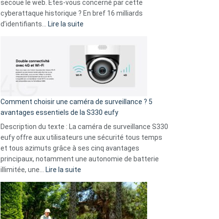
avec
secoue le web. Êtes-vous concerné par cette
9
cyberattaque historique ? En bref 16 milliards
amis
:
d’identifiants…
Lire la suite
!
Cyberattaque
record
:
La
fuite
de
16
Comment choisir une caméra de surveillance ? 5
milliards
avantages essentiels de la S330 eufy
de
Description du texte : La caméra de surveillance S330
données
eufy offre aux utilisateurs une sécurité tous temps
menace
et tous azimuts grâce à ses cinq avantages
Facebook,
principaux, notamment une autonomie de batterie
Telegram
:
illimitée, une…
Lire la suite
et
Comment
GitHub
choisir
une
caméra