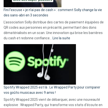
Fini l’excuse « je n’ai pas de cash » : comment Solly change la vie
des sans-abri en 3 secondes
L’association Solly distribue des cartes de paiement équipées de
QR codes aux personnes en précarité, permettant des dons
dématérialisés en un scan. Une innovation qui brise les barrières
:
du cash et redonne confiance…
Lire la suite
Fini
l’excuse
«
je
n’ai
pas
de
cash
»
Spotify Wrapped 2025 est là : Le Wrapped Party pour comparer
:
vos goûts musicaux avec 9 amis !
comment
Spotify Wrapped 2025 vient de débarquer, avec une nouveauté
Solly
explosive : Wrapped Party, qui transforme vos stats d’écoute en
change