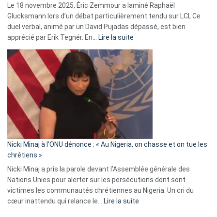
Le 18 novembre 2025, Éric Zemmour a laminé Raphaël
fake
Glucksmann lors d’un débat particulièrement tendu sur LCI, Ce
news
duel verbal, animé par un David Pujadas dépassé, est bien
»
:
apprécié par Erik Tegnér. En…
Lire la suite
Erik
Tegnér
exulte
:
« Zemmour
a
tout
défoncé,
il
parle
Nicki Minaj à l’ONU dénonce : « Au Nigeria, on chasse et on tue les
avec
chrétiens »
ses
Nicki Minaj a pris la parole devant l’Assemblée générale des
tripes »
Nations Unies pour alerter sur les persécutions dont sont
victimes les communautés chrétiennes au Nigeria. Un cri du
:
cœur inattendu qui relance le…
Lire la suite
Nicki