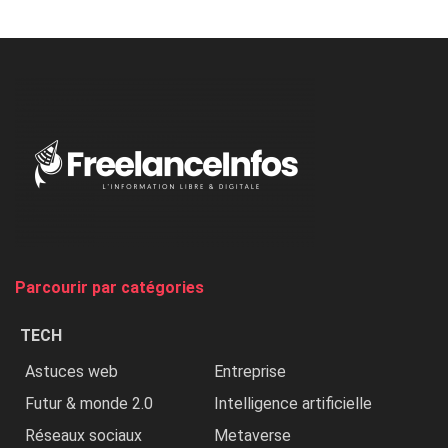
Minaj
à
l’ONU
dénonce
:
«
Au
Nigeria,
on
chasse
et
on
tue
Parcourir par catégories
les
chrétiens
TECH
»
Astuces web
Entreprise
Futur & monde 2.0
Intelligence artificielle
Réseaux sociaux
Metaverse