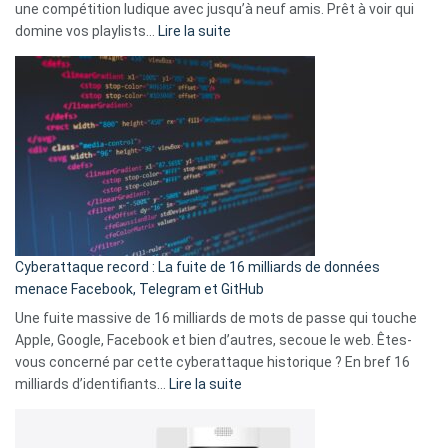
une compétition ludique avec jusqu’à neuf amis. Prêt à voir qui
la
:
domine vos playlists…
Lire la suite
vie
Spotify
des
Wrapped
sans-
2025
abri
est
en
là
3
:
secondes
Le
Wrapped
Party
pour
Cyberattaque record : La fuite de 16 milliards de données
comparer
menace Facebook, Telegram et GitHub
vos
goûts
Une fuite massive de 16 milliards de mots de passe qui touche
musicaux
Apple, Google, Facebook et bien d’autres, secoue le web. Êtes-
avec
vous concerné par cette cyberattaque historique ? En bref 16
9
:
milliards d’identifiants…
Lire la suite
amis
Cyberattaque
!
record