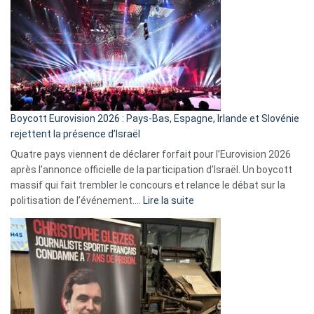
ça
marche
?
Boycott Eurovision 2026 : Pays-Bas, Espagne, Irlande et Slovénie
rejettent la présence d’Israël
Quatre pays viennent de déclarer forfait pour l’Eurovision 2026
après l’annonce officielle de la participation d’Israël. Un boycott
massif qui fait trembler le concours et relance le débat sur la
:
politisation de l’événement.…
Lire la suite
Boycott
Eurovision
2026
:
Pays-
Bas,
Espagne,