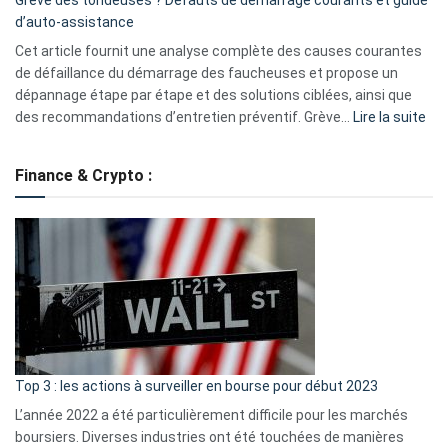
Grève des tondeuses ? Défauts de démarrage courants et guide
de
d’auto-assistance
la
S330
Cet article fournit une analyse complète des causes courantes
eufy
de défaillance du démarrage des faucheuses et propose un
dépannage étape par étape et des solutions ciblées, ainsi que
:
des recommandations d’entretien préventif. Grève…
Lire la suite
Grè
de
Finance & Crypto :
to
?
Déf
de
dé
cou
et
gui
d’a
ass
Top 3 : les actions à surveiller en bourse pour début 2023
L’année 2022 a été particulièrement difficile pour les marchés
boursiers. Diverses industries ont été touchées de manières