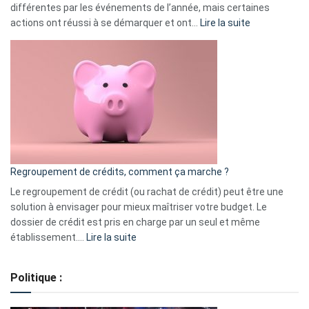
différentes par les événements de l’année, mais certaines
:
actions ont réussi à se démarquer et ont…
Lire la suite
Top
3
:
les
actions
à
surveiller
en
bourse
Regroupement de crédits, comment ça marche ?
pour
début
Le regroupement de crédit (ou rachat de crédit) peut être une
2023
solution à envisager pour mieux maîtriser votre budget. Le
dossier de crédit est pris en charge par un seul et même
:
établissement.…
Lire la suite
Regroupement
de
Politique :
crédits,
comment