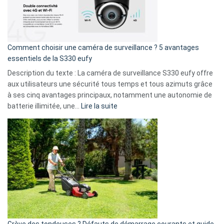
:
La
fuite
de
16
Comment choisir une caméra de surveillance ? 5 avantages
milliards
essentiels de la S330 eufy
de
Description du texte : La caméra de surveillance S330 eufy offre
données
aux utilisateurs une sécurité tous temps et tous azimuts grâce
menace
à ses cinq avantages principaux, notamment une autonomie de
Facebook,
:
batterie illimitée, une…
Lire la suite
Telegram
Comment
et
choisir
GitHub
une
caméra
de
surveillance
?
5
avantages
essentiels