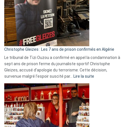
Irlande
et
Slovénie
rejettent
la
présence
d’Israël
Christophe Gleizes : Les 7 ans de prison confirmés en Algérie
Le tribunal de Tizi Ouzou a confirmé en appel la condamnation à
sept ans de prison ferme du journaliste sportif Christophe
Gleizes, accusé d’apologie du terrorisme. Cette décision,
:
survenue malgré l’espoir suscité par…
Lire la suite
Christophe
Gleizes
:
Les
7
ans
de
prison