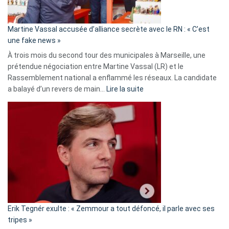
confirmés
en
Martine Vassal accusée d’alliance secrète avec le RN : « C’est
Algérie
une fake news »
À trois mois du second tour des municipales à Marseille, une
prétendue négociation entre Martine Vassal (LR) et le
Rassemblement national a enflammé les réseaux. La candidate
:
a balayé d’un revers de main…
Lire la suite
Martine
Vassal
accusée
d’alliance
secrète
avec
le
RN
:
«
Erik Tegnér exulte : « Zemmour a tout défoncé, il parle avec ses
C’est
tripes »
une