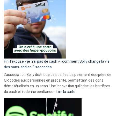
Fini l’excuse « je n’ai pas de cash » : comment Solly change la vie
des sans-abri en 3 secondes
L’association Solly distribue des cartes de paiement équipées de
QR codes aux personnes en précarité, permettant des dons
dématérialisés en un scan. Une innovation qui brise les barrières
:
du cash et redonne confiance…
Lire la suite
Fini
l’excuse
«
je