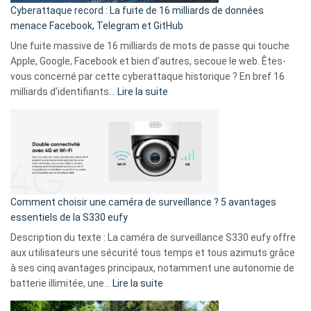
Cyberattaque record : La fuite de 16 milliards de données
comparer
menace Facebook, Telegram et GitHub
vos
goûts
Une fuite massive de 16 milliards de mots de passe qui touche
musicaux
Apple, Google, Facebook et bien d’autres, secoue le web. Êtes-
avec
vous concerné par cette cyberattaque historique ? En bref 16
9
:
milliards d’identifiants…
Lire la suite
amis
Cyberattaque
!
record
:
La
fuite
de
16
Comment choisir une caméra de surveillance ? 5 avantages
milliards
essentiels de la S330 eufy
de
Description du texte : La caméra de surveillance S330 eufy offre
données
aux utilisateurs une sécurité tous temps et tous azimuts grâce
menace
à ses cinq avantages principaux, notamment une autonomie de
Facebook,
:
batterie illimitée, une…
Lire la suite
Telegram
Comment
et