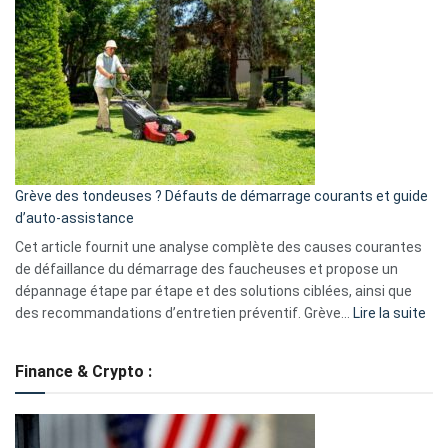
choisir
GitHub
une
caméra
de
surveillance
?
5
avantages
essentiels
Grève des tondeuses ? Défauts de démarrage courants et guide
de
d’auto-assistance
la
S330
Cet article fournit une analyse complète des causes courantes
eufy
de défaillance du démarrage des faucheuses et propose un
dépannage étape par étape et des solutions ciblées, ainsi que
:
des recommandations d’entretien préventif. Grève…
Lire la suite
Grè
de
Finance & Crypto :
to
?
Déf
de