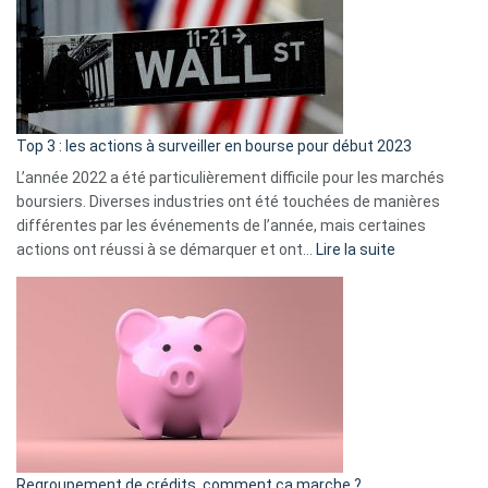
dé
cou
et
gui
d’a
ass
Top 3 : les actions à surveiller en bourse pour début 2023
L’année 2022 a été particulièrement difficile pour les marchés
boursiers. Diverses industries ont été touchées de manières
différentes par les événements de l’année, mais certaines
:
actions ont réussi à se démarquer et ont…
Lire la suite
Top
3
:
les
actions
à
surveiller
en
bourse
Regroupement de crédits, comment ça marche ?