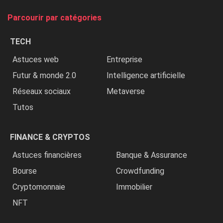
on
tue
Parcourir par catégories
les
chrétiens
TECH
»
Astuces web
Entreprise
Futur & monde 2.0
Intelligence artificielle
Réseaux sociaux
Metaverse
Tutos
FINANCE & CRYPTOS
Astuces financières
Banque & Assurance
Bourse
Crowdfunding
Cryptomonnaie
Immobilier
NFT