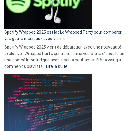
n’ai
pas
de
cash
»
Spotify Wrapped 2025 est là : Le Wrapped Party pour comparer
:
vos goûts musicaux avec 9 amis !
comment
Spotify Wrapped 2025 vient de débarquer, avec une nouveauté
Solly
explosive : Wrapped Party, qui transforme vos stats d’écoute en
change
une compétition ludique avec jusqu’à neuf amis. Prêt à voir qui
la
:
domine vos playlists…
Lire la suite
vie
Spotify
des
Wrapped
sans-
2025
abri
est
en
là
3
:
secondes
Le
Wrapped
Party
pour