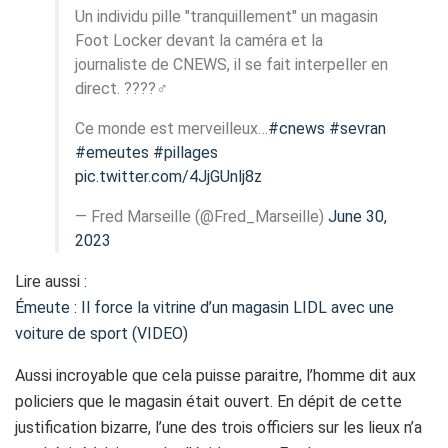
Un individu pille "tranquillement" un magasin
Foot Locker devant la caméra et la
journaliste de CNEWS, il se fait interpeller en
direct. ????‍♂️
Ce monde est merveilleux…
#cnews
#sevran
#emeutes
#pillages
pic.twitter.com/4JjGUnlj8z
— Fred Marseille (@Fred_Marseille)
June 30,
2023
Lire aussi :
Émeute : Il force la vitrine d’un magasin LIDL avec une
voiture de sport (VIDEO)
Aussi incroyable que cela puisse paraitre, l’homme dit aux
policiers que le magasin était ouvert. En dépit de cette
justification bizarre, l’une des trois officiers sur les lieux n’a