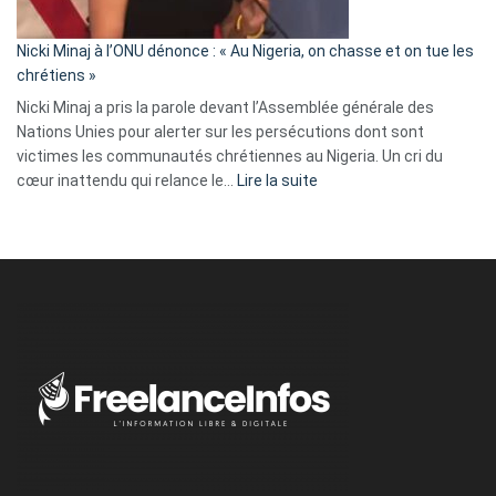
défoncé,
il
parle
Nicki Minaj à l’ONU dénonce : « Au Nigeria, on chasse et on tue les
avec
chrétiens »
ses
Nicki Minaj a pris la parole devant l’Assemblée générale des
tripes »
Nations Unies pour alerter sur les persécutions dont sont
victimes les communautés chrétiennes au Nigeria. Un cri du
:
cœur inattendu qui relance le…
Lire la suite
Nicki
Minaj
à
l’ONU
dénonce
:
«
Au
Nigeria,
on
chasse
et