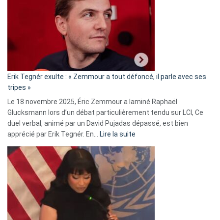
d’alliance
secrète
avec
le
RN
:
«
Erik Tegnér exulte : « Zemmour a tout défoncé, il parle avec ses
C’est
tripes »
une
Le 18 novembre 2025, Éric Zemmour a laminé Raphaël
fake
Glucksmann lors d’un débat particulièrement tendu sur LCI, Ce
news
duel verbal, animé par un David Pujadas dépassé, est bien
»
:
apprécié par Erik Tegnér. En…
Lire la suite
Erik
Tegnér
exulte
:
« Zemmour
a
tout