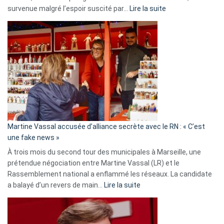
:
survenue malgré l’espoir suscité par…
Lire la suite
Christophe
Gleizes
:
Les
7
ans
de
prison
confirmés
en
Martine Vassal accusée d’alliance secrète avec le RN : « C’est
Algérie
une fake news »
À trois mois du second tour des municipales à Marseille, une
prétendue négociation entre Martine Vassal (LR) et le
Rassemblement national a enflammé les réseaux. La candidate
:
a balayé d’un revers de main…
Lire la suite
Martine
Vassal
accusée