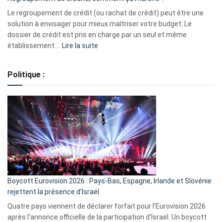
pour
début
Le regroupement de crédit (ou rachat de crédit) peut être une
2023
solution à envisager pour mieux maîtriser votre budget. Le
dossier de crédit est pris en charge par un seul et même
:
établissement.…
Lire la suite
Regroupement
de
Politique :
crédits,
comment
ça
marche
?
Boycott Eurovision 2026 : Pays-Bas, Espagne, Irlande et Slovénie
rejettent la présence d’Israël
Quatre pays viennent de déclarer forfait pour l’Eurovision 2026
après l’annonce officielle de la participation d’Israël. Un boycott