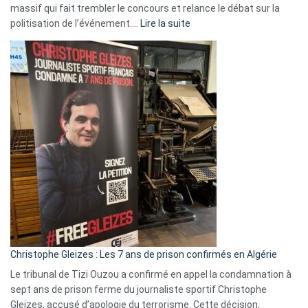
massif qui fait trembler le concours et relance le débat sur la
:
politisation de l’événement.…
Lire la suite
Boycott
Eurovision
2026
:
Pays-
Bas,
Espagne,
Irlande
et
Slovénie
rejettent
la
présence
d’Israël
Christophe Gleizes : Les 7 ans de prison confirmés en Algérie
Le tribunal de Tizi Ouzou a confirmé en appel la condamnation à
sept ans de prison ferme du journaliste sportif Christophe
Gleizes, accusé d’apologie du terrorisme. Cette décision,