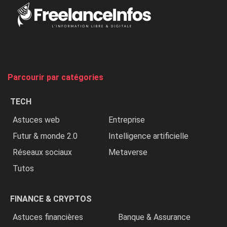
Au
Nigeria,
on
chasse
et
on
tue
Parcourir par catégories
les
chrétiens
TECH
»
Astuces web
Entreprise
Futur & monde 2.0
Intelligence artificielle
Réseaux sociaux
Metaverse
Tutos
FINANCE & CRYPTOS
Astuces financières
Banque & Assurance