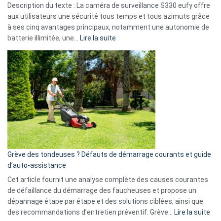
Description du texte : La caméra de surveillance S330 eufy offre
données
aux utilisateurs une sécurité tous temps et tous azimuts grâce
menace
à ses cinq avantages principaux, notamment une autonomie de
Facebook,
:
batterie illimitée, une…
Lire la suite
Telegram
Comment
et
choisir
GitHub
une
caméra
de
surveillance
?
5
avantages
essentiels
Grève des tondeuses ? Défauts de démarrage courants et guide
de
d’auto-assistance
la
S330
Cet article fournit une analyse complète des causes courantes
eufy
de défaillance du démarrage des faucheuses et propose un
dépannage étape par étape et des solutions ciblées, ainsi que
:
des recommandations d’entretien préventif. Grève…
Lire la suite