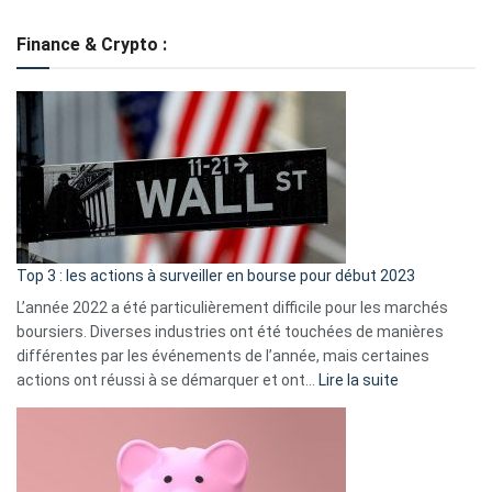
Grè
de
Finance & Crypto :
to
?
Déf
de
dé
cou
et
gui
d’a
ass
Top 3 : les actions à surveiller en bourse pour début 2023
L’année 2022 a été particulièrement difficile pour les marchés
boursiers. Diverses industries ont été touchées de manières
différentes par les événements de l’année, mais certaines
:
actions ont réussi à se démarquer et ont…
Lire la suite
Top
3
:
les