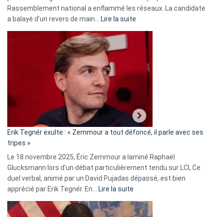
Rassemblement national a enflammé les réseaux. La candidate
:
a balayé d’un revers de main…
Lire la suite
Martine
Vassal
accusée
d’alliance
secrète
avec
le
RN
:
«
Erik Tegnér exulte : « Zemmour a tout défoncé, il parle avec ses
C’est
tripes »
une
Le 18 novembre 2025, Éric Zemmour a laminé Raphaël
fake
Glucksmann lors d’un débat particulièrement tendu sur LCI, Ce
news
duel verbal, animé par un David Pujadas dépassé, est bien
»
:
apprécié par Erik Tegnér. En…
Lire la suite
Erik
Tegnér