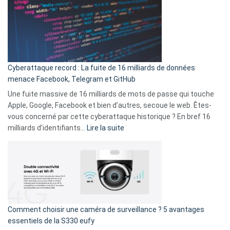
là
3
:
secondes
Le
Wrapped
Party
pour
Cyberattaque record : La fuite de 16 milliards de données
comparer
menace Facebook, Telegram et GitHub
vos
goûts
Une fuite massive de 16 milliards de mots de passe qui touche
musicaux
Apple, Google, Facebook et bien d’autres, secoue le web. Êtes-
avec
vous concerné par cette cyberattaque historique ? En bref 16
9
:
milliards d’identifiants…
Lire la suite
amis
Cyberattaque
!
record
:
La
fuite
de
16
Comment choisir une caméra de surveillance ? 5 avantages
milliards
essentiels de la S330 eufy
de