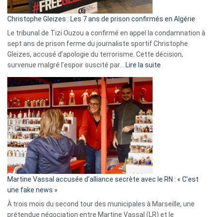
d’Israël
Christophe Gleizes : Les 7 ans de prison confirmés en Algérie
Le tribunal de Tizi Ouzou a confirmé en appel la condamnation à
sept ans de prison ferme du journaliste sportif Christophe
Gleizes, accusé d’apologie du terrorisme. Cette décision,
:
survenue malgré l’espoir suscité par…
Lire la suite
Christophe
Gleizes
:
Les
7
ans
de
prison
confirmés
en
Martine Vassal accusée d’alliance secrète avec le RN : « C’est
Algérie
une fake news »
À trois mois du second tour des municipales à Marseille, une
prétendue négociation entre Martine Vassal (LR) et le