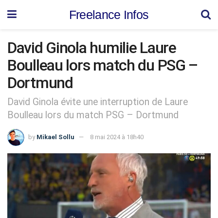
Freelance Infos
David Ginola humilie Laure
Boulleau lors match du PSG –
Dortmund
David Ginola évite une interruption de Laure
Boulleau lors du match PSG – Dortmund
by
Mikael Sollu
8 mai 2024 à 18h40