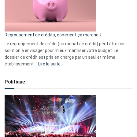
actions
à
surveiller
en
bourse
Regroupement de crédits, comment ça marche ?
pour
début
Le regroupement de crédit (ou rachat de crédit) peut être une
2023
solution à envisager pour mieux maîtriser votre budget. Le
dossier de crédit est pris en charge par un seul et même
:
établissement.…
Lire la suite
Regroupement
de
Politique :
crédits,
comment
ça
marche
?