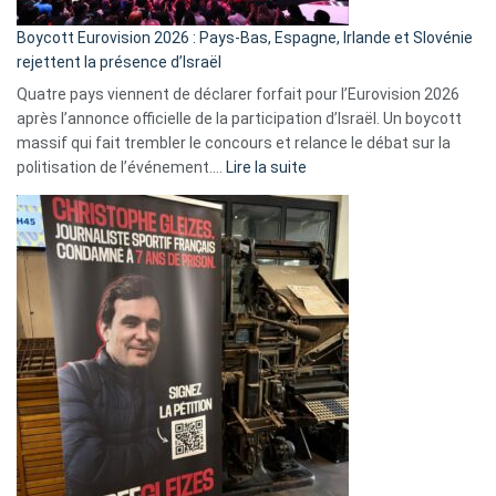
Boycott Eurovision 2026 : Pays-Bas, Espagne, Irlande et Slovénie
rejettent la présence d’Israël
Quatre pays viennent de déclarer forfait pour l’Eurovision 2026
après l’annonce officielle de la participation d’Israël. Un boycott
massif qui fait trembler le concours et relance le débat sur la
:
politisation de l’événement.…
Lire la suite
Boycott
Eurovision
2026
:
Pays-
Bas,
Espagne,
Irlande
et
Slovénie
rejettent
la
présence