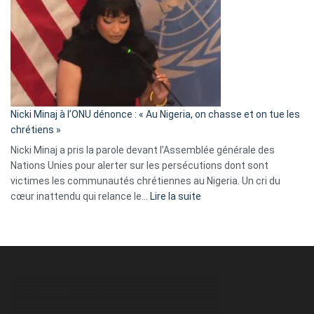
exulte
:
« Zemmour
a
tout
défoncé,
il
parle
Nicki Minaj à l’ONU dénonce : « Au Nigeria, on chasse et on tue les
avec
chrétiens »
ses
Nicki Minaj a pris la parole devant l’Assemblée générale des
tripes »
Nations Unies pour alerter sur les persécutions dont sont
victimes les communautés chrétiennes au Nigeria. Un cri du
:
cœur inattendu qui relance le…
Lire la suite
Nicki
Minaj
à
l’ONU
dénonce
:
«