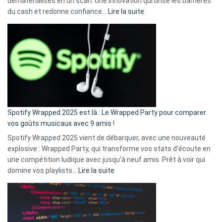
dématérialisés en un scan. Une innovation qui brise les barrières
:
du cash et redonne confiance…
Lire la suite
Fini
l’excuse
«
je
n’ai
pas
de
cash
»
Spotify Wrapped 2025 est là : Le Wrapped Party pour comparer
:
vos goûts musicaux avec 9 amis !
comment
Spotify Wrapped 2025 vient de débarquer, avec une nouveauté
Solly
explosive : Wrapped Party, qui transforme vos stats d’écoute en
change
une compétition ludique avec jusqu’à neuf amis. Prêt à voir qui
la
:
domine vos playlists…
Lire la suite
vie
Spotify
des
Wrapped
sans-
2025
abri
est
en