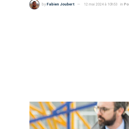
by
Fabien Joubert
12 mai 2024 à 10h53
in
Po