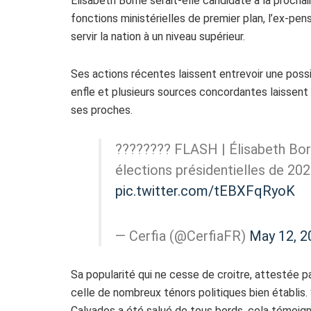
Élisabeth Borne serait-elle candidate à la procha
fonctions ministérielles de premier plan, l’ex-pen
servir la nation à un niveau supérieur.
Ses actions récentes laissent entrevoir une poss
enfle et plusieurs sources concordantes laissent
ses proches.
???????? FLASH | Élisabeth Bor
élections présidentielles de 202
pic.twitter.com/tEBXFqRyoK
— Cerfia (@CerfiaFR)
May 12, 2
Sa popularité qui ne cesse de croitre, attestée p
celle de nombreux ténors politiques bien établis
Calvados a été salué de tous bords, cela témoign