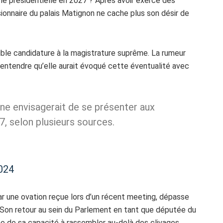
ine présidentielle en 2027 ? Après avoir exercé des
sionnaire du palais Matignon ne cache plus son désir de
ible candidature à la magistrature suprême. La rumeur
 entendre qu’elle aurait évoqué cette éventualité avec
ne envisagerait de se présenter aux
7, selon plusieurs sources.
024
ar une ovation reçue lors d’un récent meeting, dépasse
. Son retour au sein du Parlement en tant que députée du
e de sa capacité à rassembler au-delà des clivages