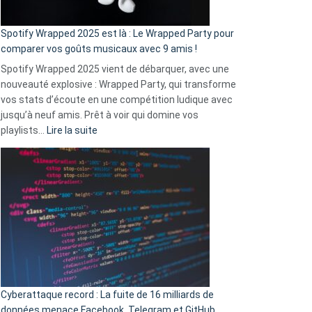
cash
»
Spotify Wrapped 2025 est là : Le Wrapped Party pour
:
comparer vos goûts musicaux avec 9 amis !
comment
Spotify Wrapped 2025 vient de débarquer, avec une
Solly
nouveauté explosive : Wrapped Party, qui transforme
change
vos stats d’écoute en une compétition ludique avec
la
jusqu’à neuf amis. Prêt à voir qui domine vos
vie
:
playlists…
Lire la suite
des
Spotify
sans-
Wrapped
abri
2025
en
est
3
là
secondes
:
Le
Wrapped
Party
pour
Cyberattaque record : La fuite de 16 milliards de
comparer
données menace Facebook, Telegram et GitHub