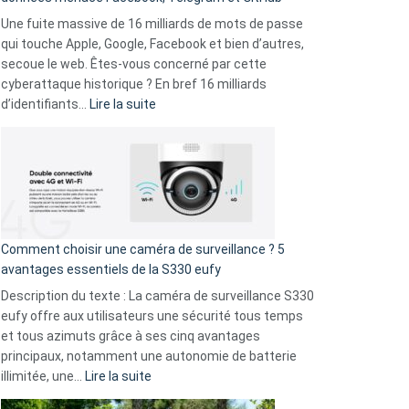
vos
goûts
Une fuite massive de 16 milliards de mots de passe
musicaux
qui touche Apple, Google, Facebook et bien d’autres,
avec
secoue le web. Êtes-vous concerné par cette
9
cyberattaque historique ? En bref 16 milliards
amis
:
d’identifiants…
Lire la suite
!
Cyberattaque
record
:
La
fuite
de
16
Comment choisir une caméra de surveillance ? 5
milliards
avantages essentiels de la S330 eufy
de
Description du texte : La caméra de surveillance S330
données
eufy offre aux utilisateurs une sécurité tous temps
menace
et tous azimuts grâce à ses cinq avantages
Facebook,
principaux, notamment une autonomie de batterie
Telegram
:
illimitée, une…
Lire la suite
et
Comment
GitHub