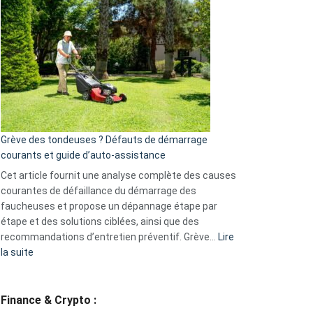
choisir
une
caméra
de
surveillance
?
5
avantages
essentiels
Grève des tondeuses ? Défauts de démarrage
de
courants et guide d’auto-assistance
la
S330
Cet article fournit une analyse complète des causes
eufy
courantes de défaillance du démarrage des
faucheuses et propose un dépannage étape par
étape et des solutions ciblées, ainsi que des
recommandations d’entretien préventif. Grève…
Lire
:
la suite
Grève
des
tondeuses
Finance & Crypto :
?