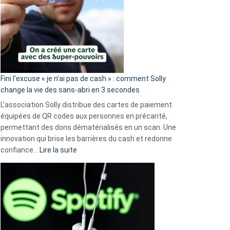
Fini l’excuse « je n’ai pas de cash » : comment Solly
change la vie des sans-abri en 3 secondes
L’association Solly distribue des cartes de paiement
équipées de QR codes aux personnes en précarité,
permettant des dons dématérialisés en un scan. Une
innovation qui brise les barrières du cash et redonne
:
confiance…
Lire la suite
Fini
l’excuse
«
je
n’ai
pas
de