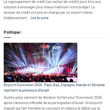
début
Le regroupement de crédit (ou rachat de crédit) peut être une
2023
solution à envisager pour mieux maîtriser votre budget. Le
dossier de crédit est pris en charge par un seul et même
:
établissement.…
Lire la suite
Regroupement
de
Politique :
crédits,
comment
ça
marche
?
Boycott Eurovision 2026 : Pays-Bas, Espagne, Irlande et Slovénie
rejettent la présence d’Israël
Quatre pays viennent de déclarer forfait pour l’Eurovision 2026
après l’annonce officielle de la participation d’Israël. Un boycott
massif qui fait trembler le concours et relance le débat sur la