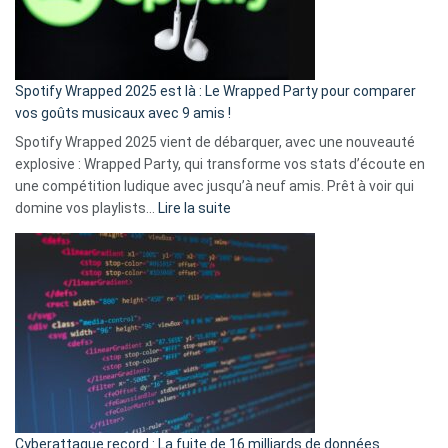
pas
de
cash
»
Spotify Wrapped 2025 est là : Le Wrapped Party pour comparer
:
vos goûts musicaux avec 9 amis !
comment
Spotify Wrapped 2025 vient de débarquer, avec une nouveauté
Solly
explosive : Wrapped Party, qui transforme vos stats d’écoute en
change
une compétition ludique avec jusqu’à neuf amis. Prêt à voir qui
la
:
domine vos playlists…
Lire la suite
vie
Spotify
des
Wrapped
sans-
2025
abri
est
en
là
3
:
secondes
Le
Wrapped
Party
pour
Cyberattaque record : La fuite de 16 milliards de données