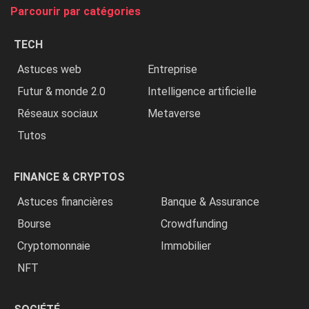
tue
Parcourir par catégories
les
chrétiens
TECH
»
Astuces web
Entreprise
Futur & monde 2.0
Intelligence artificielle
Réseaux sociaux
Metaverse
Tutos
FINANCE & CRYPTOS
Astuces financières
Banque & Assurance
Bourse
Crowdfunding
Cryptomonnaie
Immobilier
NFT