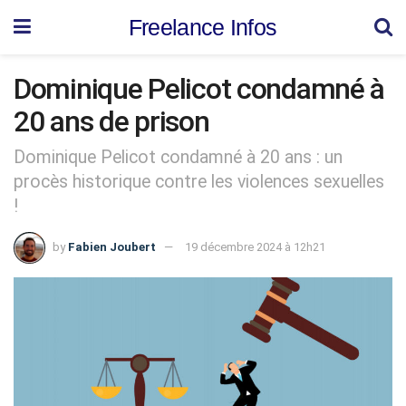
Freelance Infos
Dominique Pelicot condamné à
20 ans de prison
Dominique Pelicot condamné à 20 ans : un
procès historique contre les violences sexuelles
!
by
Fabien Joubert
19 décembre 2024 à 12h21