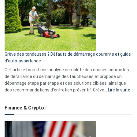
une
caméra
de
surveillance
?
5
avantages
essentiels
Grève des tondeuses ? Défauts de démarrage courants et guide
de
d’auto-assistance
la
S330
Cet article fournit une analyse complète des causes courantes
eufy
de défaillance du démarrage des faucheuses et propose un
dépannage étape par étape et des solutions ciblées, ainsi que
:
des recommandations d’entretien préventif. Grève…
Lire la suite
Grè
de
Finance & Crypto :
to
?
Déf
de
dé