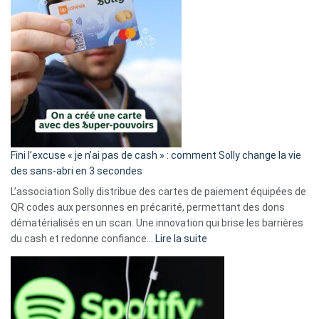
Fini l’excuse « je n’ai pas de cash » : comment Solly change la vie
des sans-abri en 3 secondes
L’association Solly distribue des cartes de paiement équipées de
QR codes aux personnes en précarité, permettant des dons
dématérialisés en un scan. Une innovation qui brise les barrières
:
du cash et redonne confiance…
Lire la suite
Fini
l’excuse
«
je
n’ai