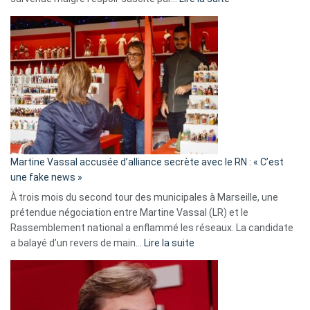
Christophe
Gleizes
:
Les
7
ans
de
prison
confirmés
en
Martine Vassal accusée d’alliance secrète avec le RN : « C’est
Algérie
une fake news »
À trois mois du second tour des municipales à Marseille, une
prétendue négociation entre Martine Vassal (LR) et le
Rassemblement national a enflammé les réseaux. La candidate
:
a balayé d’un revers de main…
Lire la suite
Martine
Vassal
accusée
d’alliance