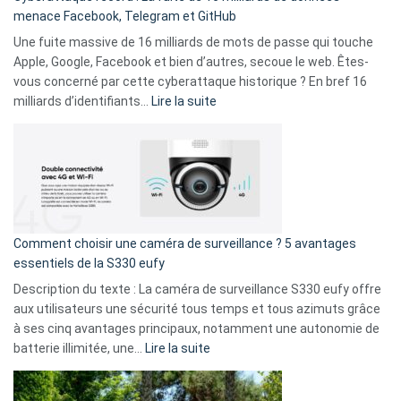
comparer
menace Facebook, Telegram et GitHub
vos
goûts
Une fuite massive de 16 milliards de mots de passe qui touche
musicaux
Apple, Google, Facebook et bien d’autres, secoue le web. Êtes-
avec
vous concerné par cette cyberattaque historique ? En bref 16
9
:
milliards d’identifiants…
Lire la suite
amis
Cyberattaque
!
record
:
La
fuite
de
16
Comment choisir une caméra de surveillance ? 5 avantages
milliards
essentiels de la S330 eufy
de
Description du texte : La caméra de surveillance S330 eufy offre
données
aux utilisateurs une sécurité tous temps et tous azimuts grâce
menace
à ses cinq avantages principaux, notamment une autonomie de
Facebook,
:
batterie illimitée, une…
Lire la suite
Telegram
Comment
et
choisir
GitHub