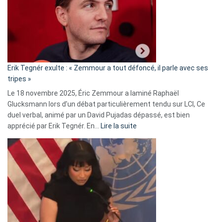
secrète
avec
le
RN
:
«
Erik Tegnér exulte : « Zemmour a tout défoncé, il parle avec ses
C’est
tripes »
une
Le 18 novembre 2025, Éric Zemmour a laminé Raphaël
fake
Glucksmann lors d’un débat particulièrement tendu sur LCI, Ce
news
duel verbal, animé par un David Pujadas dépassé, est bien
»
:
apprécié par Erik Tegnér. En…
Lire la suite
Erik
Tegnér
exulte
:
« Zemmour
a
tout
défoncé,