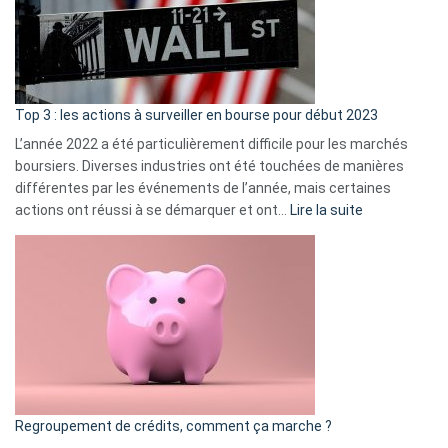
cou
et
gui
d’a
ass
Top 3 : les actions à surveiller en bourse pour début 2023
L’année 2022 a été particulièrement difficile pour les marchés
boursiers. Diverses industries ont été touchées de manières
différentes par les événements de l’année, mais certaines
:
actions ont réussi à se démarquer et ont…
Lire la suite
Top
3
:
les
actions
à
surveiller
en
bourse
Regroupement de crédits, comment ça marche ?
pour