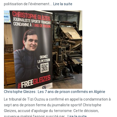
:
politisation de l’événement.…
Lire la suite
Boycott
Eurovision
2026
:
Pays-
Bas,
Espagne,
Irlande
et
Slovénie
rejettent
la
présence
d’Israël
Christophe Gleizes : Les 7 ans de prison confirmés en Algérie
Le tribunal de Tizi Ouzou a confirmé en appel la condamnation à
sept ans de prison ferme du journaliste sportif Christophe
Gleizes, accusé d’apologie du terrorisme. Cette décision,
:
survenue malgré l’espoir suscité par…
Lire la suite