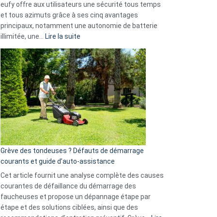
eufy offre aux utilisateurs une sécurité tous temps
menace
et tous azimuts grâce à ses cinq avantages
Facebook,
principaux, notamment une autonomie de batterie
Telegram
:
illimitée, une…
Lire la suite
et
Comment
GitHub
choisir
une
caméra
de
surveillance
?
5
avantages
essentiels
Grève des tondeuses ? Défauts de démarrage
de
courants et guide d’auto-assistance
la
S330
Cet article fournit une analyse complète des causes
eufy
courantes de défaillance du démarrage des
faucheuses et propose un dépannage étape par
étape et des solutions ciblées, ainsi que des