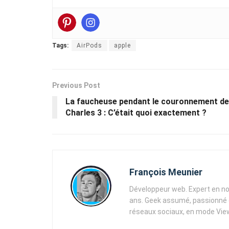
Tags:
AirPods
apple
Previous Post
La faucheuse pendant le couronnement de
Charles 3 : C’était quoi exactement ?
François Meunier
Développeur web. Expert en no
ans. Geek assumé, passionné d
réseaux sociaux, en mode View