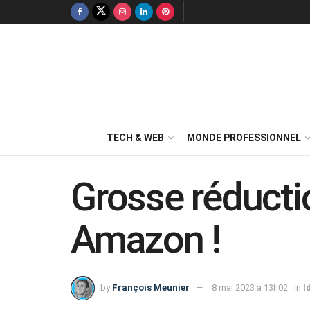
TECH & WEB
MONDE PROFESSIONNEL
Grosse réductio
Amazon !
by
François Meunier
8 mai 2023 à 13h02
in
I