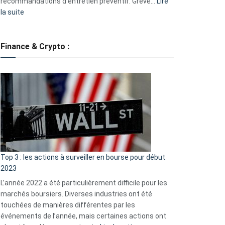
recommandations d’entretien préventif. Grève…
Lire
:
la suite
Grève
des
tondeuses
Finance & Crypto :
?
Défauts
de
démarrage
courants
et
guide
d’auto-
assistance
Top 3 : les actions à surveiller en bourse pour début
2023
L’année 2022 a été particulièrement difficile pour les
marchés boursiers. Diverses industries ont été
touchées de manières différentes par les
événements de l’année, mais certaines actions ont