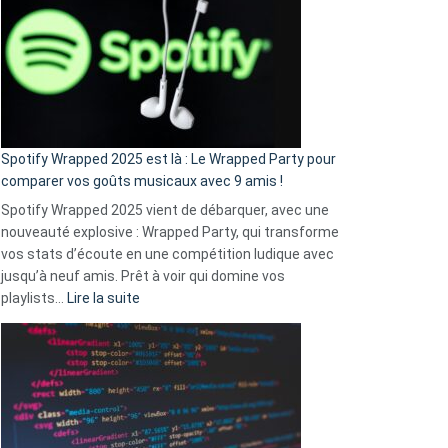
«
je
n’ai
pas
de
cash
»
Spotify Wrapped 2025 est là : Le Wrapped Party pour
:
comparer vos goûts musicaux avec 9 amis !
comment
Spotify Wrapped 2025 vient de débarquer, avec une
Solly
nouveauté explosive : Wrapped Party, qui transforme
change
vos stats d’écoute en une compétition ludique avec
la
jusqu’à neuf amis. Prêt à voir qui domine vos
vie
:
playlists…
Lire la suite
des
Spotify
sans-
Wrapped
abri
2025
en
est
3
là
secondes
: