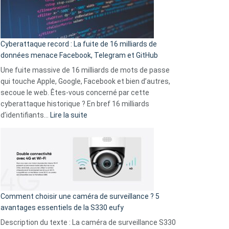
Le
Wrapped
Party
pour
Cyberattaque record : La fuite de 16 milliards de
comparer
données menace Facebook, Telegram et GitHub
vos
goûts
Une fuite massive de 16 milliards de mots de passe
musicaux
qui touche Apple, Google, Facebook et bien d’autres,
avec
secoue le web. Êtes-vous concerné par cette
9
cyberattaque historique ? En bref 16 milliards
amis
:
d’identifiants…
Lire la suite
!
Cyberattaque
record
:
La
fuite
de
16
Comment choisir une caméra de surveillance ? 5
milliards
avantages essentiels de la S330 eufy
de
Description du texte : La caméra de surveillance S330
données