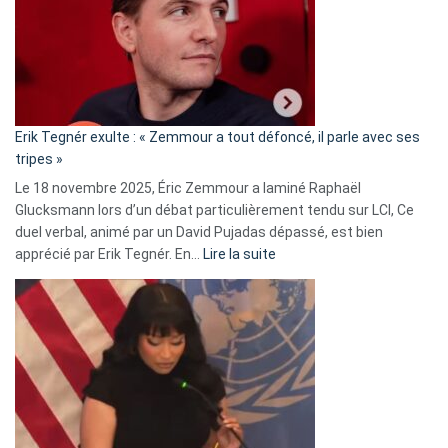
secrète
avec
le
RN
:
«
Erik Tegnér exulte : « Zemmour a tout défoncé, il parle avec ses
C’est
tripes »
une
Le 18 novembre 2025, Éric Zemmour a laminé Raphaël
fake
Glucksmann lors d’un débat particulièrement tendu sur LCI, Ce
news
duel verbal, animé par un David Pujadas dépassé, est bien
»
:
apprécié par Erik Tegnér. En…
Lire la suite
Erik
Tegnér
exulte
:
« Zemmour
a
tout
défoncé,