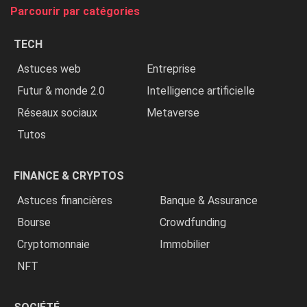
tue
Parcourir par catégories
les
chrétiens
TECH
»
Astuces web
Entreprise
Futur & monde 2.0
Intelligence artificielle
Réseaux sociaux
Metaverse
Tutos
FINANCE & CRYPTOS
Astuces financières
Banque & Assurance
Bourse
Crowdfunding
Cryptomonnaie
Immobilier
NFT