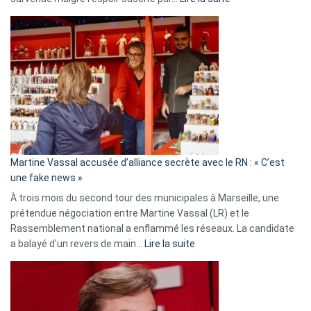
Christophe
Gleizes
:
Les
7
ans
de
prison
confirmés
en
Martine Vassal accusée d’alliance secrète avec le RN : « C’est
Algérie
une fake news »
À trois mois du second tour des municipales à Marseille, une
prétendue négociation entre Martine Vassal (LR) et le
Rassemblement national a enflammé les réseaux. La candidate
:
a balayé d’un revers de main…
Lire la suite
Martine
Vassal
accusée
d’alliance