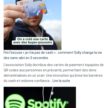
Fini l’excuse « je n’ai pas de cash » : comment Solly change la vie
des sans-abri en 3 secondes
L’association Solly distribue des cartes de paiement équipées de
QR codes aux personnes en précarité, permettant des dons
dématérialisés en un scan. Une innovation qui brise les barrières
:
du cash et redonne confiance…
Lire la suite
Fini
l’excuse
«
je
n’ai