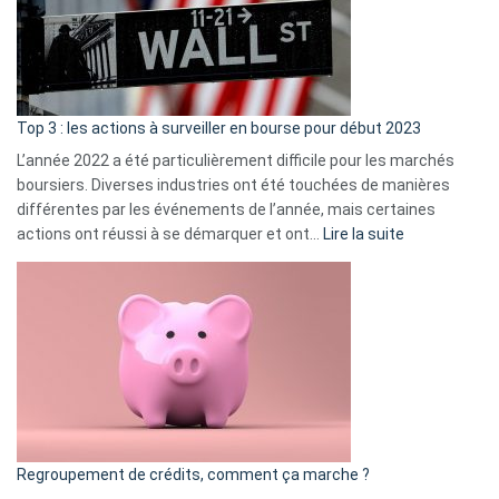
cou
et
gui
d’a
ass
Top 3 : les actions à surveiller en bourse pour début 2023
L’année 2022 a été particulièrement difficile pour les marchés
boursiers. Diverses industries ont été touchées de manières
différentes par les événements de l’année, mais certaines
:
actions ont réussi à se démarquer et ont…
Lire la suite
Top
3
:
les
actions
à
surveiller
en
bourse
Regroupement de crédits, comment ça marche ?
pour