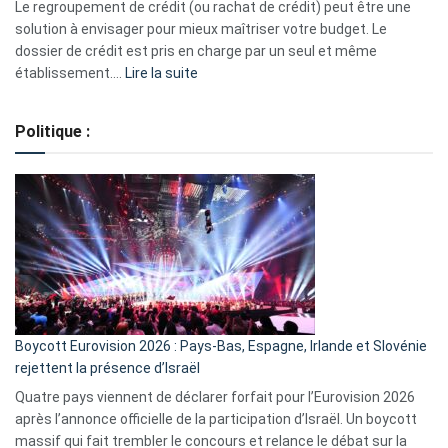
début
Le regroupement de crédit (ou rachat de crédit) peut être une
2023
solution à envisager pour mieux maîtriser votre budget. Le
dossier de crédit est pris en charge par un seul et même
:
établissement.…
Lire la suite
Regroupement
de
Politique :
crédits,
comment
ça
marche
?
Boycott Eurovision 2026 : Pays-Bas, Espagne, Irlande et Slovénie
rejettent la présence d’Israël
Quatre pays viennent de déclarer forfait pour l’Eurovision 2026
après l’annonce officielle de la participation d’Israël. Un boycott
massif qui fait trembler le concours et relance le débat sur la