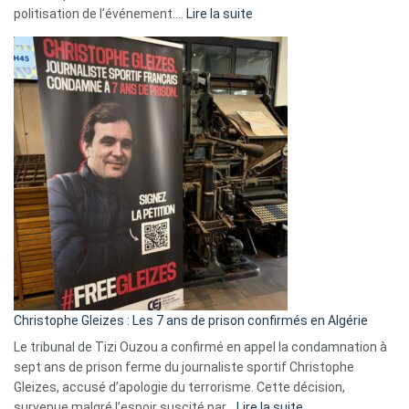
:
politisation de l’événement.…
Lire la suite
Boycott
Eurovision
2026
:
Pays-
Bas,
Espagne,
Irlande
et
Slovénie
rejettent
la
présence
d’Israël
Christophe Gleizes : Les 7 ans de prison confirmés en Algérie
Le tribunal de Tizi Ouzou a confirmé en appel la condamnation à
sept ans de prison ferme du journaliste sportif Christophe
Gleizes, accusé d’apologie du terrorisme. Cette décision,
:
survenue malgré l’espoir suscité par…
Lire la suite