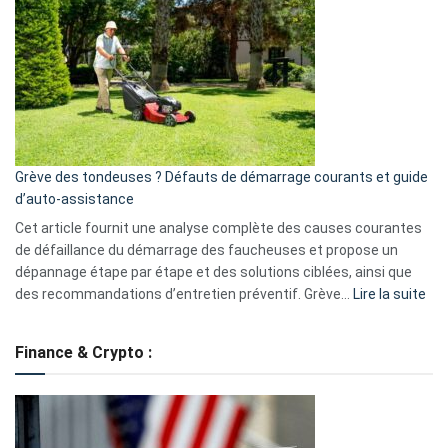
une
caméra
de
surveillance
?
5
avantages
essentiels
Grève des tondeuses ? Défauts de démarrage courants et guide
de
d’auto-assistance
la
S330
Cet article fournit une analyse complète des causes courantes
eufy
de défaillance du démarrage des faucheuses et propose un
dépannage étape par étape et des solutions ciblées, ainsi que
:
des recommandations d’entretien préventif. Grève…
Lire la suite
Grè
de
Finance & Crypto :
to
?
Déf
de
dé