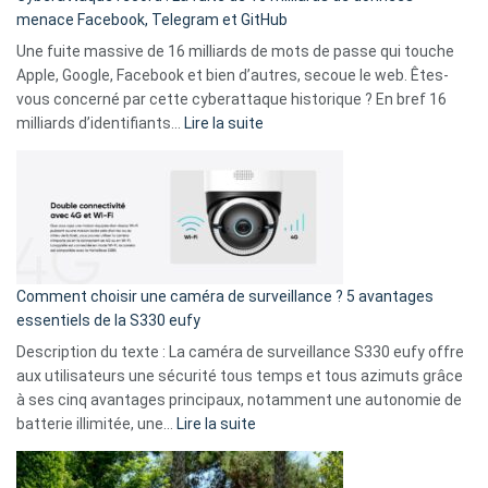
comparer
menace Facebook, Telegram et GitHub
vos
goûts
Une fuite massive de 16 milliards de mots de passe qui touche
musicaux
Apple, Google, Facebook et bien d’autres, secoue le web. Êtes-
avec
vous concerné par cette cyberattaque historique ? En bref 16
9
:
milliards d’identifiants…
Lire la suite
amis
Cyberattaque
!
record
:
La
fuite
de
16
Comment choisir une caméra de surveillance ? 5 avantages
milliards
essentiels de la S330 eufy
de
Description du texte : La caméra de surveillance S330 eufy offre
données
aux utilisateurs une sécurité tous temps et tous azimuts grâce
menace
à ses cinq avantages principaux, notamment une autonomie de
Facebook,
:
batterie illimitée, une…
Lire la suite
Telegram
Comment
et
choisir
GitHub