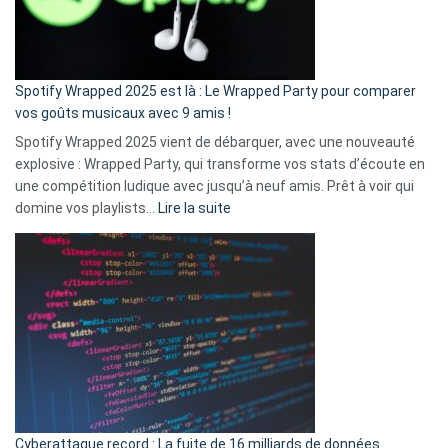
pas
de
cash
»
Spotify Wrapped 2025 est là : Le Wrapped Party pour comparer
:
vos goûts musicaux avec 9 amis !
comment
Spotify Wrapped 2025 vient de débarquer, avec une nouveauté
Solly
explosive : Wrapped Party, qui transforme vos stats d’écoute en
change
une compétition ludique avec jusqu’à neuf amis. Prêt à voir qui
la
:
domine vos playlists…
Lire la suite
vie
Spotify
des
Wrapped
sans-
2025
abri
est
en
là
3
:
secondes
Le
Wrapped
Party
pour
Cyberattaque record : La fuite de 16 milliards de données