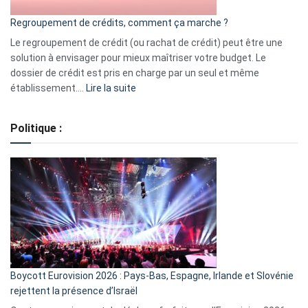
bourse
Regroupement de crédits, comment ça marche ?
pour
début
Le regroupement de crédit (ou rachat de crédit) peut être une
2023
solution à envisager pour mieux maîtriser votre budget. Le
dossier de crédit est pris en charge par un seul et même
:
établissement.…
Lire la suite
Regroupement
de
Politique :
crédits,
comment
ça
marche
?
Boycott Eurovision 2026 : Pays-Bas, Espagne, Irlande et Slovénie
rejettent la présence d’Israël