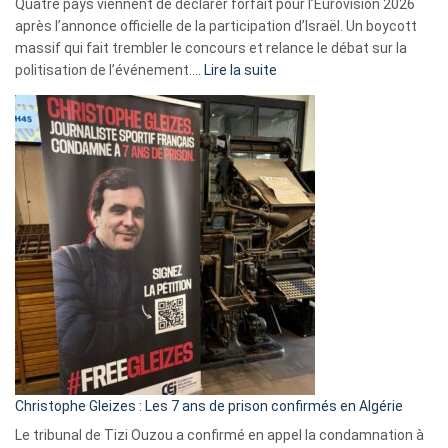
Quatre pays viennent de déclarer forfait pour l’Eurovision 2026
après l’annonce officielle de la participation d’Israël. Un boycott
massif qui fait trembler le concours et relance le débat sur la
:
politisation de l’événement.…
Lire la suite
Boycott
Eurovision
2026
:
Pays-
Bas,
Espagne,
Irlande
et
Slovénie
rejettent
la
présence
d’Israël
Christophe Gleizes : Les 7 ans de prison confirmés en Algérie
Le tribunal de Tizi Ouzou a confirmé en appel la condamnation à