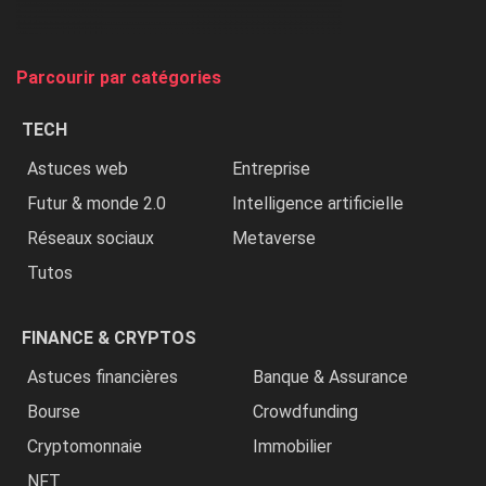
et
on
tue
Parcourir par catégories
les
chrétiens
TECH
»
Astuces web
Entreprise
Futur & monde 2.0
Intelligence artificielle
Réseaux sociaux
Metaverse
Tutos
FINANCE & CRYPTOS
Astuces financières
Banque & Assurance
Bourse
Crowdfunding
Cryptomonnaie
Immobilier
NFT