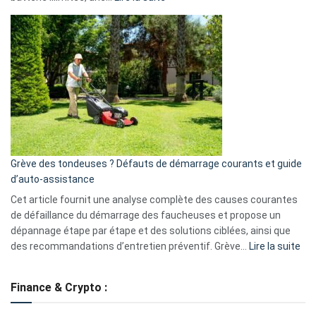
Telegram
Comment
et
choisir
GitHub
une
caméra
de
surveillance
?
5
avantages
essentiels
Grève des tondeuses ? Défauts de démarrage courants et guide
de
d’auto-assistance
la
S330
Cet article fournit une analyse complète des causes courantes
eufy
de défaillance du démarrage des faucheuses et propose un
dépannage étape par étape et des solutions ciblées, ainsi que
:
des recommandations d’entretien préventif. Grève…
Lire la suite
Grè
de
Finance & Crypto :
to
?