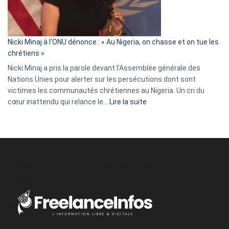
tout
défoncé,
il
parle
Nicki Minaj à l’ONU dénonce : « Au Nigeria, on chasse et on tue les
avec
chrétiens »
ses
Nicki Minaj a pris la parole devant l’Assemblée générale des
tripes »
Nations Unies pour alerter sur les persécutions dont sont
victimes les communautés chrétiennes au Nigeria. Un cri du
:
cœur inattendu qui relance le…
Lire la suite
Nicki
Minaj
à
l’ONU
dénonce
:
«
Au
Nigeria,
on
chasse