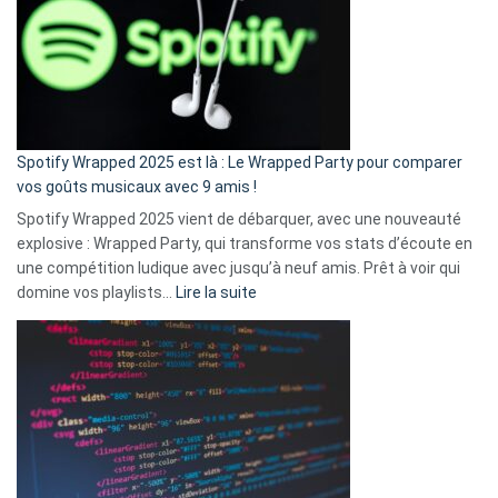
«
je
n’ai
pas
de
cash
»
Spotify Wrapped 2025 est là : Le Wrapped Party pour comparer
:
vos goûts musicaux avec 9 amis !
comment
Spotify Wrapped 2025 vient de débarquer, avec une nouveauté
Solly
explosive : Wrapped Party, qui transforme vos stats d’écoute en
change
une compétition ludique avec jusqu’à neuf amis. Prêt à voir qui
la
:
domine vos playlists…
Lire la suite
vie
Spotify
des
Wrapped
sans-
2025
abri
est
en
là
3
:
secondes
Le
Wrapped