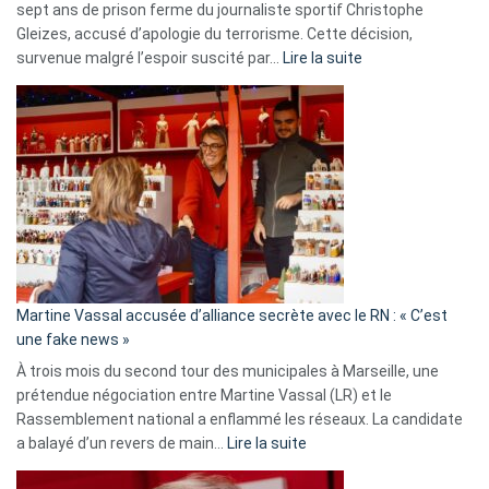
sept ans de prison ferme du journaliste sportif Christophe
Gleizes, accusé d’apologie du terrorisme. Cette décision,
:
survenue malgré l’espoir suscité par…
Lire la suite
Christophe
Gleizes
:
Les
7
ans
de
prison
confirmés
en
Martine Vassal accusée d’alliance secrète avec le RN : « C’est
Algérie
une fake news »
À trois mois du second tour des municipales à Marseille, une
prétendue négociation entre Martine Vassal (LR) et le
Rassemblement national a enflammé les réseaux. La candidate
:
a balayé d’un revers de main…
Lire la suite
Martine