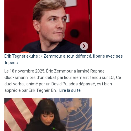
Vassal
accusée
d’alliance
secrète
avec
le
RN
:
«
Erik Tegnér exulte : « Zemmour a tout défoncé, il parle avec ses
C’est
tripes »
une
Le 18 novembre 2025, Éric Zemmour a laminé Raphaël
fake
Glucksmann lors d’un débat particulièrement tendu sur LCI, Ce
news
duel verbal, animé par un David Pujadas dépassé, est bien
»
:
apprécié par Erik Tegnér. En…
Lire la suite
Erik
Tegnér
exulte
:
« Zemmour
a