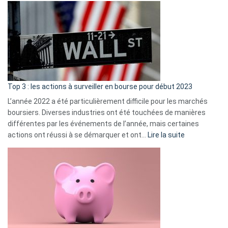
Déf
de
dé
cou
et
gui
d’a
ass
Top 3 : les actions à surveiller en bourse pour début 2023
L’année 2022 a été particulièrement difficile pour les marchés
boursiers. Diverses industries ont été touchées de manières
différentes par les événements de l’année, mais certaines
:
actions ont réussi à se démarquer et ont…
Lire la suite
Top
3
:
les
actions
à
surveiller
en