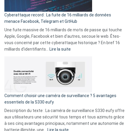
Party
pour
Cyberattaque record : La fuite de 16 milliards de données
comparer
menace Facebook, Telegram et GitHub
vos
goûts
Une fuite massive de 16 milliards de mots de passe qui touche
musicaux
Apple, Google, Facebook et bien d’autres, secoue le web. Êtes-
avec
vous concerné par cette cyberattaque historique ? En bref 16
9
:
milliards d’identifiants…
Lire la suite
amis
Cyberattaque
!
record
:
La
fuite
de
16
Comment choisir une caméra de surveillance ? 5 avantages
milliards
essentiels de la S330 eufy
de
Description du texte : La caméra de surveillance S330 eufy offre
données
aux utilisateurs une sécurité tous temps et tous azimuts grâce
menace
à ses cinq avantages principaux, notamment une autonomie de
Facebook,
:
batterie illimitée, une…
Lire la suite