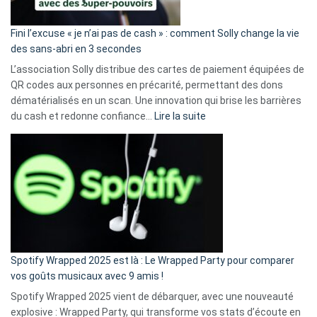
Fini l’excuse « je n’ai pas de cash » : comment Solly change la vie
des sans-abri en 3 secondes
L’association Solly distribue des cartes de paiement équipées de
QR codes aux personnes en précarité, permettant des dons
dématérialisés en un scan. Une innovation qui brise les barrières
:
du cash et redonne confiance…
Lire la suite
Fini
l’excuse
«
je
n’ai
pas
de
cash
»
Spotify Wrapped 2025 est là : Le Wrapped Party pour comparer
:
vos goûts musicaux avec 9 amis !
comment
Spotify Wrapped 2025 vient de débarquer, avec une nouveauté
Solly
explosive : Wrapped Party, qui transforme vos stats d’écoute en