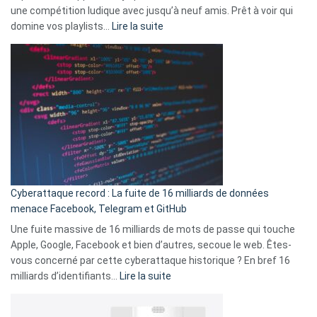
change
une compétition ludique avec jusqu’à neuf amis. Prêt à voir qui
la
:
domine vos playlists…
Lire la suite
vie
Spotify
des
Wrapped
sans-
2025
abri
est
en
là
3
:
secondes
Le
Wrapped
Party
pour
Cyberattaque record : La fuite de 16 milliards de données
comparer
menace Facebook, Telegram et GitHub
vos
goûts
Une fuite massive de 16 milliards de mots de passe qui touche
musicaux
Apple, Google, Facebook et bien d’autres, secoue le web. Êtes-
avec
vous concerné par cette cyberattaque historique ? En bref 16
9
:
milliards d’identifiants…
Lire la suite
amis
Cyberattaque
!
record