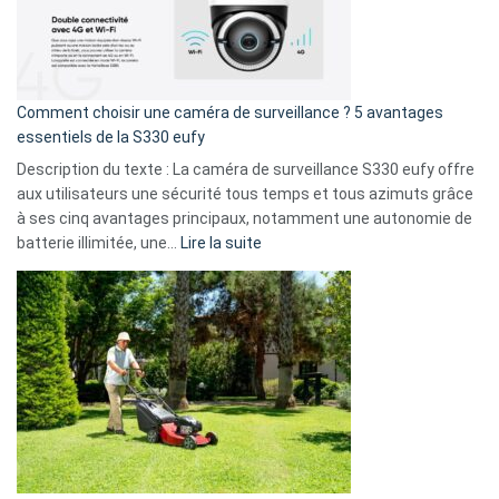
:
La
fuite
de
16
Comment choisir une caméra de surveillance ? 5 avantages
milliards
essentiels de la S330 eufy
de
Description du texte : La caméra de surveillance S330 eufy offre
données
aux utilisateurs une sécurité tous temps et tous azimuts grâce
menace
à ses cinq avantages principaux, notamment une autonomie de
Facebook,
:
batterie illimitée, une…
Lire la suite
Telegram
Comment
et
choisir
GitHub
une
caméra
de
surveillance
?
5
avantages
essentiels