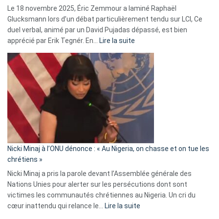
Le 18 novembre 2025, Éric Zemmour a laminé Raphaël
fake
Glucksmann lors d’un débat particulièrement tendu sur LCI, Ce
news
duel verbal, animé par un David Pujadas dépassé, est bien
»
:
apprécié par Erik Tegnér. En…
Lire la suite
Erik
Tegnér
exulte
:
« Zemmour
a
tout
défoncé,
il
parle
Nicki Minaj à l’ONU dénonce : « Au Nigeria, on chasse et on tue les
avec
chrétiens »
ses
Nicki Minaj a pris la parole devant l’Assemblée générale des
tripes »
Nations Unies pour alerter sur les persécutions dont sont
victimes les communautés chrétiennes au Nigeria. Un cri du
:
cœur inattendu qui relance le…
Lire la suite
Nicki