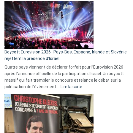
ça
marche
?
Boycott Eurovision 2026 : Pays-Bas, Espagne, Irlande et Slovénie
rejettent la présence d’Israël
Quatre pays viennent de déclarer forfait pour l’Eurovision 2026
après l’annonce officielle de la participation d’Israël. Un boycott
massif qui fait trembler le concours et relance le débat sur la
:
politisation de l’événement.…
Lire la suite
Boycott
Eurovision
2026
:
Pays-
Bas,
Espagne,