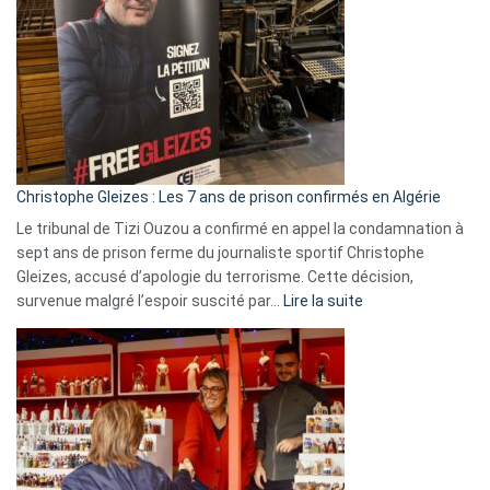
Irlande
et
Slovénie
rejettent
la
présence
d’Israël
Christophe Gleizes : Les 7 ans de prison confirmés en Algérie
Le tribunal de Tizi Ouzou a confirmé en appel la condamnation à
sept ans de prison ferme du journaliste sportif Christophe
Gleizes, accusé d’apologie du terrorisme. Cette décision,
:
survenue malgré l’espoir suscité par…
Lire la suite
Christophe
Gleizes
:
Les
7
ans
de