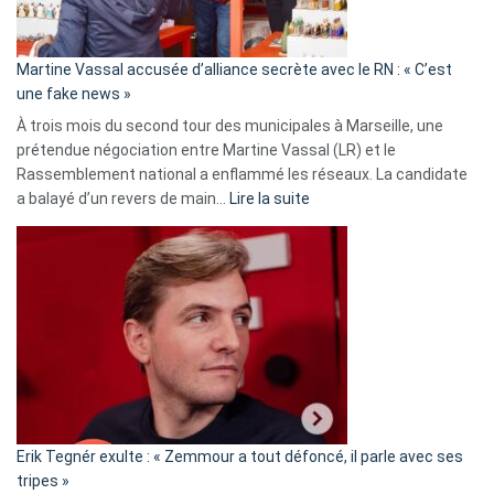
prison
confirmés
en
Martine Vassal accusée d’alliance secrète avec le RN : « C’est
Algérie
une fake news »
À trois mois du second tour des municipales à Marseille, une
prétendue négociation entre Martine Vassal (LR) et le
Rassemblement national a enflammé les réseaux. La candidate
:
a balayé d’un revers de main…
Lire la suite
Martine
Vassal
accusée
d’alliance
secrète
avec
le
RN
:
«
Erik Tegnér exulte : « Zemmour a tout défoncé, il parle avec ses
C’est
tripes »
une