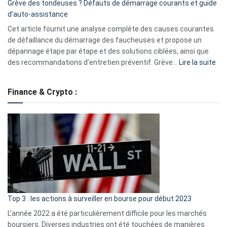
Grève des tondeuses ? Défauts de démarrage courants et guide
de
d’auto-assistance
la
S330
Cet article fournit une analyse complète des causes courantes
eufy
de défaillance du démarrage des faucheuses et propose un
dépannage étape par étape et des solutions ciblées, ainsi que
:
des recommandations d’entretien préventif. Grève…
Lire la suite
Grè
de
Finance & Crypto :
to
?
Déf
de
dé
cou
et
gui
d’a
ass
Top 3 : les actions à surveiller en bourse pour début 2023
L’année 2022 a été particulièrement difficile pour les marchés
boursiers. Diverses industries ont été touchées de manières