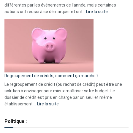
différentes par les événements de l’année, mais certaines
:
actions ont réussi à se démarquer et ont…
Lire la suite
Top
3
:
les
actions
à
surveiller
en
bourse
Regroupement de crédits, comment ça marche ?
pour
début
Le regroupement de crédit (ou rachat de crédit) peut être une
2023
solution à envisager pour mieux maîtriser votre budget. Le
dossier de crédit est pris en charge par un seul et même
:
établissement.…
Lire la suite
Regroupement
de
Politique :
crédits,
comment