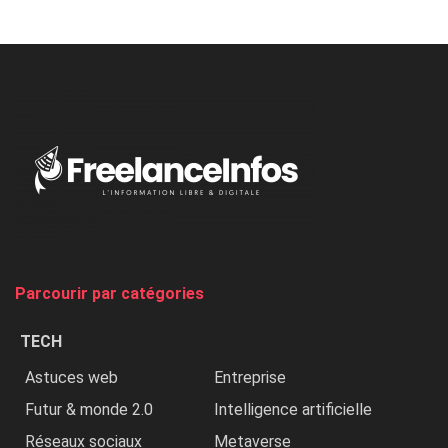
Minaj
à
l’ONU
dénonce
:
«
Au
Nigeria,
on
chasse
et
on
tue
Parcourir par catégories
les
chrétiens
TECH
»
Astuces web
Entreprise
Futur & monde 2.0
Intelligence artificielle
Réseaux sociaux
Metaverse