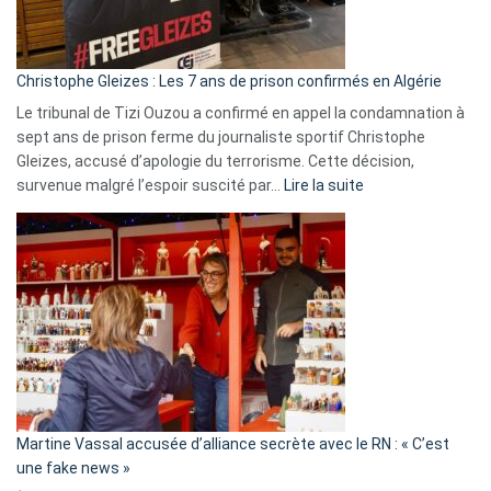
la
présence
d’Israël
Christophe Gleizes : Les 7 ans de prison confirmés en Algérie
Le tribunal de Tizi Ouzou a confirmé en appel la condamnation à
sept ans de prison ferme du journaliste sportif Christophe
Gleizes, accusé d’apologie du terrorisme. Cette décision,
:
survenue malgré l’espoir suscité par…
Lire la suite
Christophe
Gleizes
:
Les
7
ans
de
prison
confirmés
en
Martine Vassal accusée d’alliance secrète avec le RN : « C’est
Algérie
une fake news »