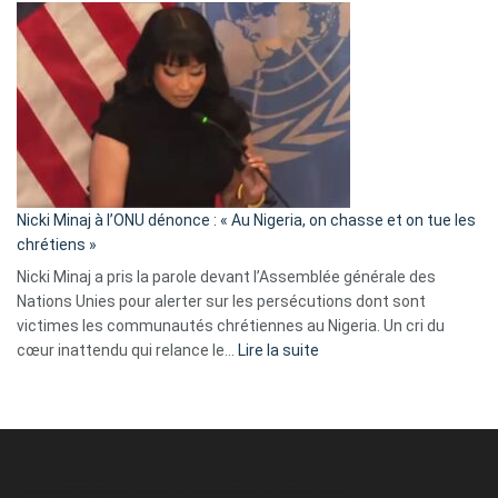
Tegnér
exulte
:
« Zemmour
a
tout
défoncé,
il
parle
Nicki Minaj à l’ONU dénonce : « Au Nigeria, on chasse et on tue les
avec
chrétiens »
ses
Nicki Minaj a pris la parole devant l’Assemblée générale des
tripes »
Nations Unies pour alerter sur les persécutions dont sont
victimes les communautés chrétiennes au Nigeria. Un cri du
:
cœur inattendu qui relance le…
Lire la suite
Nicki
Minaj
à
l’ONU
dénonce
: