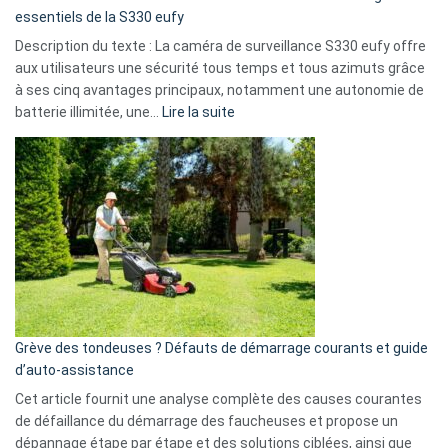
milliards
essentiels de la S330 eufy
de
Description du texte : La caméra de surveillance S330 eufy offre
données
aux utilisateurs une sécurité tous temps et tous azimuts grâce
menace
à ses cinq avantages principaux, notamment une autonomie de
Facebook,
:
batterie illimitée, une…
Lire la suite
Telegram
Comment
et
choisir
GitHub
une
caméra
de
surveillance
?
5
avantages
essentiels
Grève des tondeuses ? Défauts de démarrage courants et guide
de
d’auto-assistance
la
S330
Cet article fournit une analyse complète des causes courantes
eufy
de défaillance du démarrage des faucheuses et propose un
dépannage étape par étape et des solutions ciblées, ainsi que