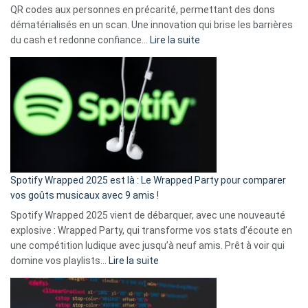
QR codes aux personnes en précarité, permettant des dons
dématérialisés en un scan. Une innovation qui brise les barrières
:
du cash et redonne confiance…
Lire la suite
Fini
l’excuse
«
je
n’ai
pas
de
cash
»
Spotify Wrapped 2025 est là : Le Wrapped Party pour comparer
:
vos goûts musicaux avec 9 amis !
comment
Spotify Wrapped 2025 vient de débarquer, avec une nouveauté
Solly
explosive : Wrapped Party, qui transforme vos stats d’écoute en
change
une compétition ludique avec jusqu’à neuf amis. Prêt à voir qui
la
:
domine vos playlists…
Lire la suite
vie
Spotify
des
Wrapped
sans-
2025