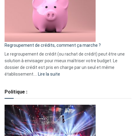
les
actions
à
surveiller
en
bourse
Regroupement de crédits, comment ça marche ?
pour
début
Le regroupement de crédit (ou rachat de crédit) peut être une
2023
solution à envisager pour mieux maîtriser votre budget. Le
dossier de crédit est pris en charge par un seul et même
:
établissement.…
Lire la suite
Regroupement
de
Politique :
crédits,
comment
ça
marche
?