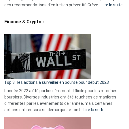
:
des recommandations d’entretien préventif. Grève…
Lire la suite
Grè
de
Finance & Crypto :
to
?
Déf
de
dé
cou
et
gui
d’a
ass
Top 3 : les actions à surveiller en bourse pour début 2023
L’année 2022 a été particulièrement difficile pour les marchés
boursiers. Diverses industries ont été touchées de manières
différentes par les événements de l’année, mais certaines
:
actions ont réussi à se démarquer et ont…
Lire la suite
Top
3
: