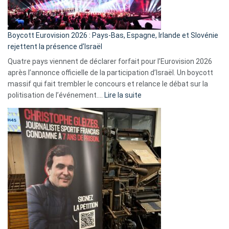
Boycott Eurovision 2026 : Pays-Bas, Espagne, Irlande et Slovénie
rejettent la présence d’Israël
Quatre pays viennent de déclarer forfait pour l’Eurovision 2026
après l’annonce officielle de la participation d’Israël. Un boycott
massif qui fait trembler le concours et relance le débat sur la
:
politisation de l’événement.…
Lire la suite
Boycott
Eurovision
2026
:
Pays-
Bas,
Espagne,
Irlande
et
Slovénie
rejettent