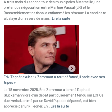
À trois mois du second tour des municipales à Marseille, une
prétendue négociation entre Martine Vassal (LR) et le
Rassemblement national a enflammé les réseaux. La candidate
:
a balayé d’un revers de main…
Lire la suite
Martine
Vassal
accusée
d’alliance
secrète
avec
le
RN
:
«
Erik Tegnér exulte : « Zemmour a tout défoncé, il parle avec ses
C’est
tripes »
une
Le 18 novembre 2025, Éric Zemmour a laminé Raphaël
fake
Glucksmann lors d’un débat particulièrement tendu sur LCI, Ce
news
duel verbal, animé par un David Pujadas dépassé, est bien
»
:
apprécié par Erik Tegnér. En…
Lire la suite
Erik