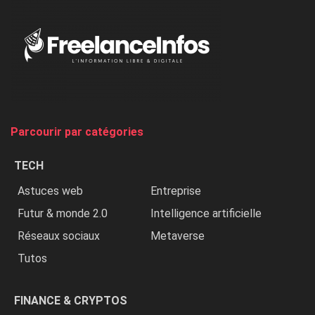
«
Au
Nigeria,
on
chasse
et
on
tue
Parcourir par catégories
les
chrétiens
TECH
»
Astuces web
Entreprise
Futur & monde 2.0
Intelligence artificielle
Réseaux sociaux
Metaverse
Tutos
FINANCE & CRYPTOS