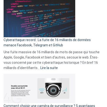
abri
est
en
là
3
:
secondes
Le
Wrapped
Party
pour
Cyberattaque record : La fuite de 16 milliards de données
comparer
menace Facebook, Telegram et GitHub
vos
goûts
Une fuite massive de 16 milliards de mots de passe qui touche
musicaux
Apple, Google, Facebook et bien d’autres, secoue le web. Êtes-
avec
vous concerné par cette cyberattaque historique ? En bref 16
9
:
milliards d’identifiants…
Lire la suite
amis
Cyberattaque
!
record
:
La
fuite
de
16
Comment choisir une caméra de surveillance ? 5 avantages