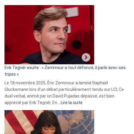
Martine
Vassal
accusée
d’alliance
secrète
avec
le
RN
:
«
Erik Tegnér exulte : « Zemmour a tout défoncé, il parle avec ses
C’est
tripes »
une
Le 18 novembre 2025, Éric Zemmour a laminé Raphaël
fake
Glucksmann lors d’un débat particulièrement tendu sur LCI, Ce
news
duel verbal, animé par un David Pujadas dépassé, est bien
»
:
apprécié par Erik Tegnér. En…
Lire la suite
Erik
Tegnér
exulte
: