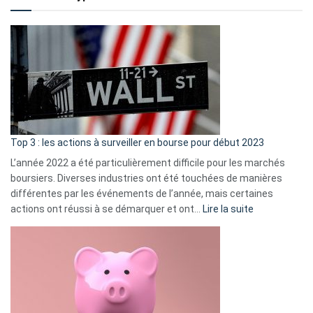
to
?
Déf
de
dé
cou
et
gui
d’a
ass
Top 3 : les actions à surveiller en bourse pour début 2023
L’année 2022 a été particulièrement difficile pour les marchés
boursiers. Diverses industries ont été touchées de manières
différentes par les événements de l’année, mais certaines
:
actions ont réussi à se démarquer et ont…
Lire la suite
Top
3
:
les
actions
à