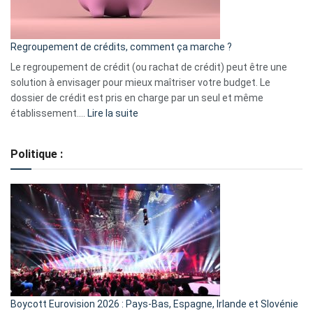
surveiller
en
bourse
Regroupement de crédits, comment ça marche ?
pour
début
Le regroupement de crédit (ou rachat de crédit) peut être une
2023
solution à envisager pour mieux maîtriser votre budget. Le
dossier de crédit est pris en charge par un seul et même
:
établissement.…
Lire la suite
Regroupement
de
Politique :
crédits,
comment
ça
marche
?
Boycott Eurovision 2026 : Pays-Bas, Espagne, Irlande et Slovénie