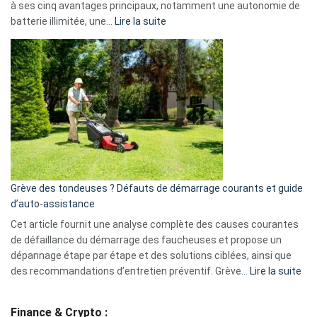
à ses cinq avantages principaux, notamment une autonomie de
Facebook,
:
batterie illimitée, une…
Lire la suite
Telegram
Comment
et
choisir
GitHub
une
caméra
de
surveillance
?
5
avantages
essentiels
Grève des tondeuses ? Défauts de démarrage courants et guide
de
d’auto-assistance
la
S330
Cet article fournit une analyse complète des causes courantes
eufy
de défaillance du démarrage des faucheuses et propose un
dépannage étape par étape et des solutions ciblées, ainsi que
:
des recommandations d’entretien préventif. Grève…
Lire la suite
Grè
de
Finance & Crypto :