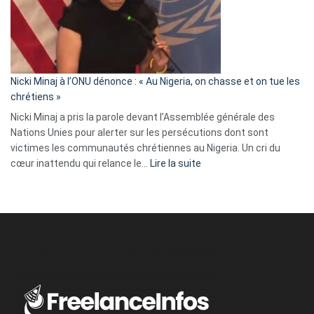
« Zemmour
a
tout
défoncé,
il
parle
Nicki Minaj à l’ONU dénonce : « Au Nigeria, on chasse et on tue les
avec
chrétiens »
ses
Nicki Minaj a pris la parole devant l’Assemblée générale des
tripes »
Nations Unies pour alerter sur les persécutions dont sont
victimes les communautés chrétiennes au Nigeria. Un cri du
:
cœur inattendu qui relance le…
Lire la suite
Nicki
Minaj
à
l’ONU
dénonce
:
«
Au
Nigeria,