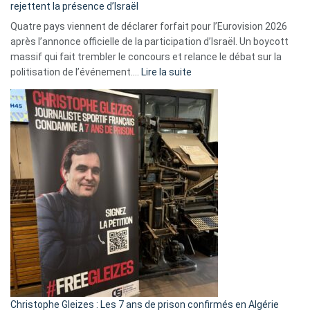
rejettent la présence d’Israël
Quatre pays viennent de déclarer forfait pour l’Eurovision 2026
après l’annonce officielle de la participation d’Israël. Un boycott
massif qui fait trembler le concours et relance le débat sur la
:
politisation de l’événement.…
Lire la suite
Boycott
Eurovision
2026
:
Pays-
Bas,
Espagne,
Irlande
et
Slovénie
rejettent
la
présence
d’Israël
Christophe Gleizes : Les 7 ans de prison confirmés en Algérie