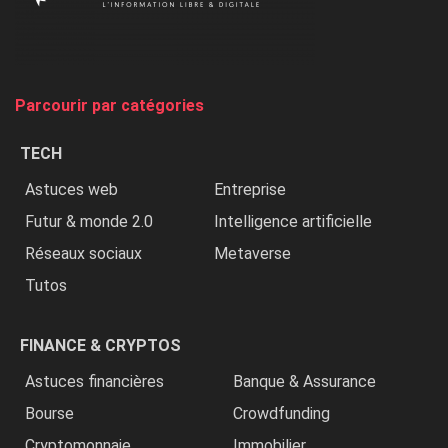
on
chasse
et
on
tue
Parcourir par catégories
les
chrétiens
TECH
»
Astuces web
Entreprise
Futur & monde 2.0
Intelligence artificielle
Réseaux sociaux
Metaverse
Tutos
FINANCE & CRYPTOS
Astuces financières
Banque & Assurance
Bourse
Crowdfunding
Cryptomonnaie
Immobilier