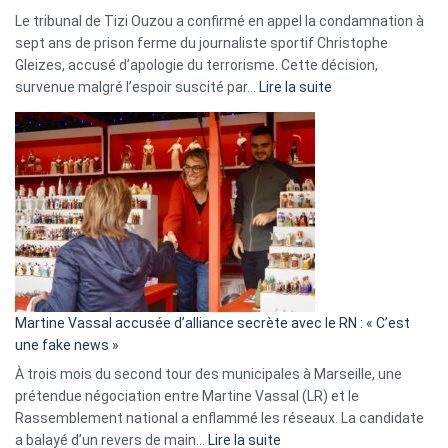
Le tribunal de Tizi Ouzou a confirmé en appel la condamnation à
sept ans de prison ferme du journaliste sportif Christophe
Gleizes, accusé d’apologie du terrorisme. Cette décision,
:
survenue malgré l’espoir suscité par…
Lire la suite
Christophe
Gleizes
:
Les
7
ans
de
prison
confirmés
en
Martine Vassal accusée d’alliance secrète avec le RN : « C’est
Algérie
une fake news »
À trois mois du second tour des municipales à Marseille, une
prétendue négociation entre Martine Vassal (LR) et le
Rassemblement national a enflammé les réseaux. La candidate
:
a balayé d’un revers de main…
Lire la suite