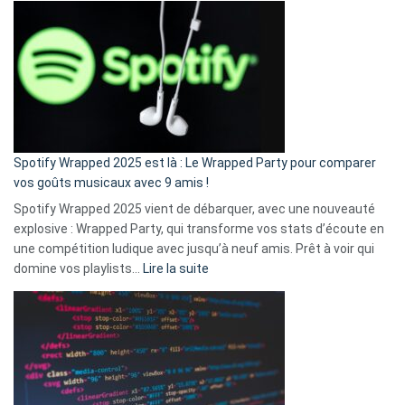
l’excuse
«
je
n’ai
pas
de
cash
»
Spotify Wrapped 2025 est là : Le Wrapped Party pour comparer
:
vos goûts musicaux avec 9 amis !
comment
Spotify Wrapped 2025 vient de débarquer, avec une nouveauté
Solly
explosive : Wrapped Party, qui transforme vos stats d’écoute en
change
une compétition ludique avec jusqu’à neuf amis. Prêt à voir qui
la
:
domine vos playlists…
Lire la suite
vie
Spotify
des
Wrapped
sans-
2025
abri
est
en
là
3
:
secondes