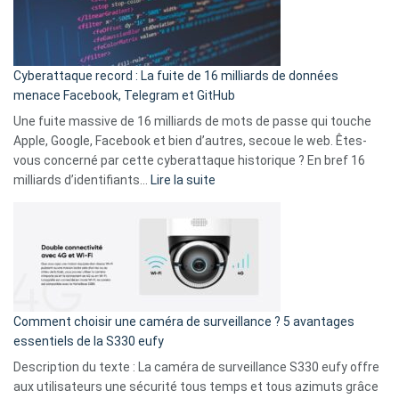
Le
Wrapped
Party
pour
Cyberattaque record : La fuite de 16 milliards de données
comparer
menace Facebook, Telegram et GitHub
vos
goûts
Une fuite massive de 16 milliards de mots de passe qui touche
musicaux
Apple, Google, Facebook et bien d’autres, secoue le web. Êtes-
avec
vous concerné par cette cyberattaque historique ? En bref 16
9
:
milliards d’identifiants…
Lire la suite
amis
Cyberattaque
!
record
:
La
fuite
de
16
Comment choisir une caméra de surveillance ? 5 avantages
milliards
essentiels de la S330 eufy
de
Description du texte : La caméra de surveillance S330 eufy offre
données
aux utilisateurs une sécurité tous temps et tous azimuts grâce
menace