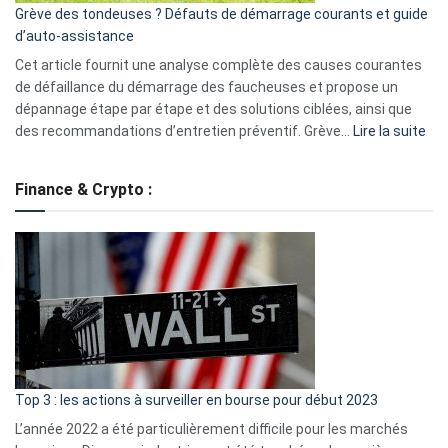
Grève des tondeuses ? Défauts de démarrage courants et guide
de
d’auto-assistance
la
S330
Cet article fournit une analyse complète des causes courantes
eufy
de défaillance du démarrage des faucheuses et propose un
dépannage étape par étape et des solutions ciblées, ainsi que
:
des recommandations d’entretien préventif. Grève…
Lire la suite
Grè
de
Finance & Crypto :
to
?
Déf
de
dé
cou
et
gui
d’a
ass
Top 3 : les actions à surveiller en bourse pour début 2023
L’année 2022 a été particulièrement difficile pour les marchés