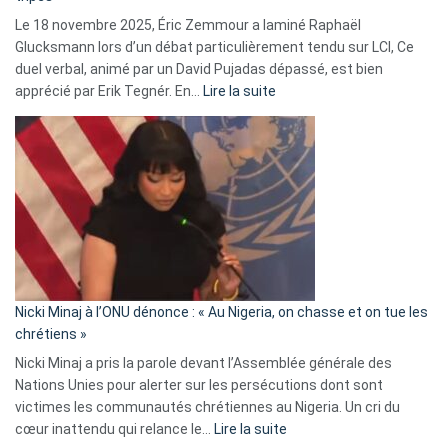
une
Le 18 novembre 2025, Éric Zemmour a laminé Raphaël
fake
Glucksmann lors d’un débat particulièrement tendu sur LCI, Ce
news
duel verbal, animé par un David Pujadas dépassé, est bien
»
:
apprécié par Erik Tegnér. En…
Lire la suite
Erik
Tegnér
exulte
:
« Zemmour
a
tout
défoncé,
il
parle
Nicki Minaj à l’ONU dénonce : « Au Nigeria, on chasse et on tue les
avec
chrétiens »
ses
Nicki Minaj a pris la parole devant l’Assemblée générale des
tripes »
Nations Unies pour alerter sur les persécutions dont sont
victimes les communautés chrétiennes au Nigeria. Un cri du
:
cœur inattendu qui relance le…
Lire la suite