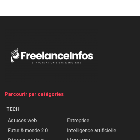
Nicki
Minaj
à
l’ONU
dénonce
:
«
Au
Nigeria,
on
chasse
et
on
tue
Parcourir par catégories
les
chrétiens
TECH
»
Astuces web
Entreprise
Futur & monde 2.0
Intelligence artificielle