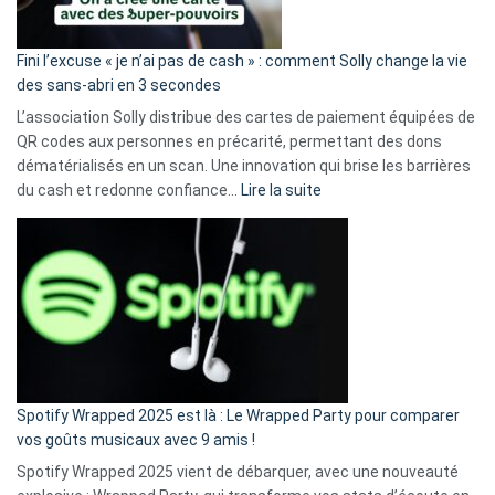
Fini l’excuse « je n’ai pas de cash » : comment Solly change la vie
des sans-abri en 3 secondes
L’association Solly distribue des cartes de paiement équipées de
QR codes aux personnes en précarité, permettant des dons
dématérialisés en un scan. Une innovation qui brise les barrières
:
du cash et redonne confiance…
Lire la suite
Fini
l’excuse
«
je
n’ai
pas
de
cash
»
Spotify Wrapped 2025 est là : Le Wrapped Party pour comparer
:
vos goûts musicaux avec 9 amis !
comment
Spotify Wrapped 2025 vient de débarquer, avec une nouveauté
Solly