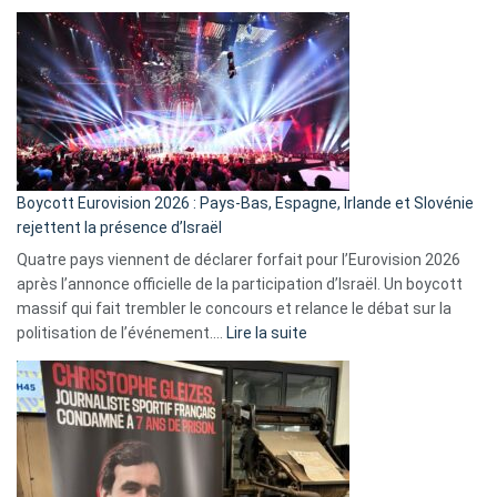
ça
marche
?
Boycott Eurovision 2026 : Pays-Bas, Espagne, Irlande et Slovénie
rejettent la présence d’Israël
Quatre pays viennent de déclarer forfait pour l’Eurovision 2026
après l’annonce officielle de la participation d’Israël. Un boycott
massif qui fait trembler le concours et relance le débat sur la
:
politisation de l’événement.…
Lire la suite
Boycott
Eurovision
2026
:
Pays-
Bas,