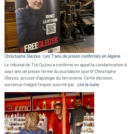
Espagne,
Irlande
et
Slovénie
rejettent
la
présence
d’Israël
Christophe Gleizes : Les 7 ans de prison confirmés en Algérie
Le tribunal de Tizi Ouzou a confirmé en appel la condamnation à
sept ans de prison ferme du journaliste sportif Christophe
Gleizes, accusé d’apologie du terrorisme. Cette décision,
:
survenue malgré l’espoir suscité par…
Lire la suite
Christophe
Gleizes
:
Les
7
ans
de