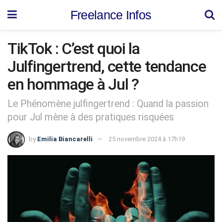
Freelance Infos
TikTok : C’est quoi la
Julfingertrend, cette tendance
en hommage à Jul ?
Le Phénomène julfingertrend : Quand la passion
pour Jul mène à des pratiques risquées
by
Emilia Biancarelli
25 novembre 2024 à 17h19