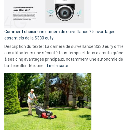
:
La
fuite
de
16
Comment choisir une caméra de surveillance ? 5 avantages
milliards
essentiels de la S330 eufy
de
Description du texte : La caméra de surveillance S330 eufy offre
données
aux utilisateurs une sécurité tous temps et tous azimuts grâce
menace
à ses cinq avantages principaux, notamment une autonomie de
Facebook,
:
batterie illimitée, une…
Lire la suite
Telegram
Comment
et
choisir
GitHub
une
caméra
de
surveillance
?
5
avantages
essentiels