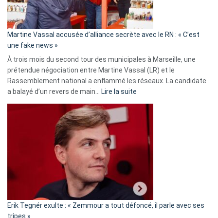
prison
confirmés
en
Martine Vassal accusée d’alliance secrète avec le RN : « C’est
Algérie
une fake news »
À trois mois du second tour des municipales à Marseille, une
prétendue négociation entre Martine Vassal (LR) et le
Rassemblement national a enflammé les réseaux. La candidate
:
a balayé d’un revers de main…
Lire la suite
Martine
Vassal
accusée
d’alliance
secrète
avec
le
RN
:
«
Erik Tegnér exulte : « Zemmour a tout défoncé, il parle avec ses
C’est
tripes »