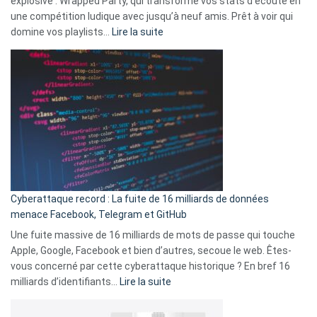
explosive : Wrapped Party, qui transforme vos stats d’écoute en
change
une compétition ludique avec jusqu’à neuf amis. Prêt à voir qui
la
:
domine vos playlists…
Lire la suite
vie
Spotify
des
Wrapped
sans-
2025
abri
est
en
là
3
:
secondes
Le
Wrapped
Party
pour
Cyberattaque record : La fuite de 16 milliards de données
comparer
menace Facebook, Telegram et GitHub
vos
goûts
Une fuite massive de 16 milliards de mots de passe qui touche
musicaux
Apple, Google, Facebook et bien d’autres, secoue le web. Êtes-
avec
vous concerné par cette cyberattaque historique ? En bref 16
9
:
milliards d’identifiants…
Lire la suite
amis
Cyberattaque
!
record