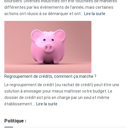
boursiers. Diverses industries ont été touchées de manières
différentes par les événements de l’année, mais certaines
:
actions ont réussi à se démarquer et ont…
Lire la suite
Top
3
:
les
actions
à
surveiller
en
bourse
Regroupement de crédits, comment ça marche ?
pour
début
Le regroupement de crédit (ou rachat de crédit) peut être une
2023
solution à envisager pour mieux maîtriser votre budget. Le
dossier de crédit est pris en charge par un seul et même
:
établissement.…
Lire la suite
Regroupement
de
Politique :
crédits,
comment